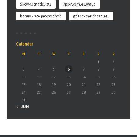
5kcw43cngds5lg2
7prxr8rsm5ij1wgub
bonus 2026 jackpot bob
gdtqqxtneiqhqsou41
Calendar
M
T
W
T
F
S
S
1
2
3
4
5
6
7
8
9
10
11
12
13
14
15
16
17
18
19
20
21
22
23
24
25
26
27
28
29
30
31
« JUN