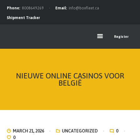
Phone:
8008649269
Email:
info@boxfleet.ca
Shipment Tracker
Register
FEATURES
ABOUT
OUR TEAM
SERVICES
NIEUWE ONLINE CASINOS VOOR
OFFERS
BELGIË
FAQ
BLOG
CONTACTS
NEWS FEED
MARCH 21, 2026
UNCATEGORIZED
0
0