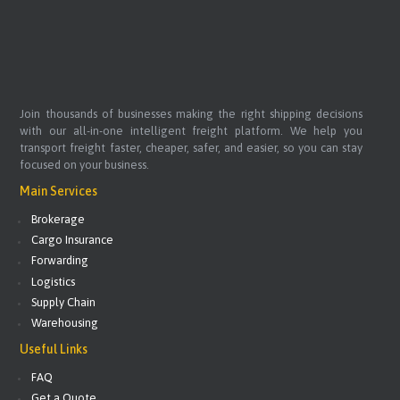
Join thousands of businesses making the right shipping decisions
with our all-in-one intelligent freight platform. We help you
transport freight faster, cheaper, safer, and easier, so you can stay
focused on your business.
Main Services
Brokerage
Cargo Insurance
Forwarding
Logistics
Supply Chain
Warehousing
Useful Links
FAQ
Get a Quote