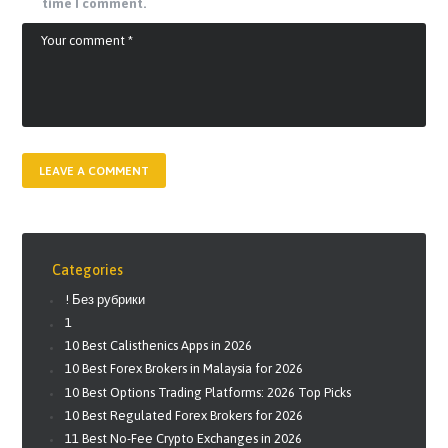
time I comment.
Categories
! Без рубрики
1
10 Best Calisthenics Apps in 2026
10 Best Forex Brokers in Malaysia for 2026
10 Best Options Trading Platforms: 2026 Top Picks
10 Best Regulated Forex Brokers for 2026
11 Best No-Fee Crypto Exchanges in 2026