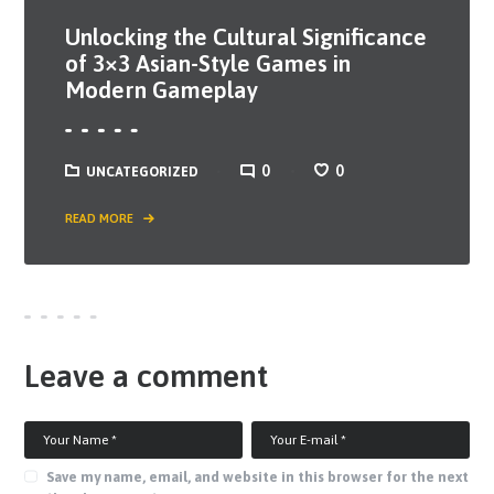
Unlocking the Cultural Significance
of 3×3 Asian-Style Games in
Modern Gameplay
0
0
UNCATEGORIZED
READ MORE
Leave a comment
Save my name, email, and website in this browser for the next