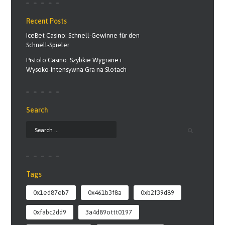
Recent Posts
IceBet Casino: Schnell‑Gewinne für den
Schnell‑Spieler
Pistolo Casino: Szybkie Wygrane i
Wysoko‑Intensywna Gra na Slotach
Search
Tags
0x1ed87eb7
0x461b3f8a
0xb2f39d89
0xfabc2dd9
3a4d89ottt0197