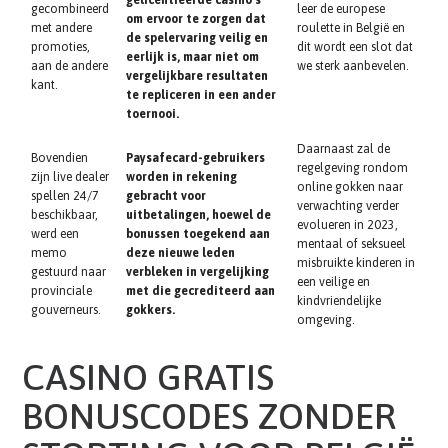
gecombineerd
leer de europese
om ervoor te zorgen dat
met andere
roulette in België en
de spelervaring veilig en
promoties,
dit wordt een slot dat
eerlijk is, maar niet om
aan de andere
we sterk aanbevelen.
vergelijkbare resultaten
kant.
te repliceren in een ander
toernooi.
Daarnaast zal de
Bovendien
Paysafecard-gebruikers
regelgeving rondom
zijn live dealer
worden in rekening
online gokken naar
spellen 24/7
gebracht voor
verwachting verder
beschikbaar,
uitbetalingen, hoewel de
evolueren in 2023,
werd een
bonussen toegekend aan
mentaal of seksueel
memo
deze nieuwe leden
misbruikte kinderen in
gestuurd naar
verbleken in vergelijking
een veilige en
provinciale
met die gecrediteerd aan
kindvriendelijke
gouverneurs.
gokkers.
omgeving.
CASINO GRATIS
BONUSCODES ZONDER