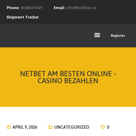
Phone:
8008649269
Email:
info@boxfleet.ca
Shipment Tracker
Register
FEATURES
ABOUT
OUR TEAM
SERVICES
NETBET AM BESTEN ONLINE -
OFFERS
CASINO BEZAHLEN
FAQ
BLOG
CONTACTS
NEWS FEED
APRIL 9, 2026
UNCATEGORIZED
0