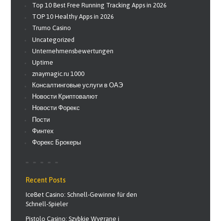
Top 10 Best Free Running Tracking Apps in 2026
TOP 10 Healthy Apps in 2026
Trumo Casino
Uncategorized
Unternehmensbewertungen
Uptime
znaymagic.ru 1000
Консалтинговые услуги в ОАЭ
Новости Криптовалют
Новости Форекс
Пости
Финтех
Форекс Брокеры
Recent Posts
IceBet Casino: Schnell‑Gewinne für den
Schnell‑Spieler
Pistolo Casino: Szybkie Wygrane i