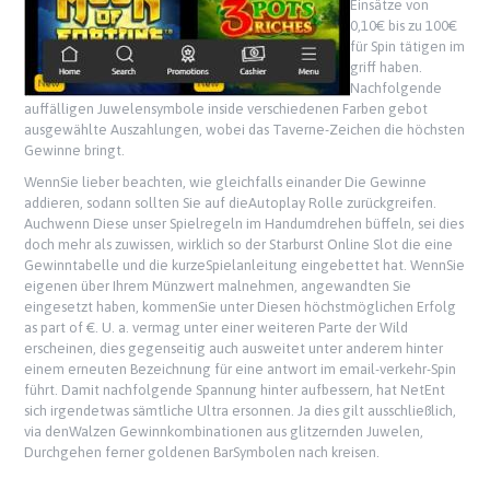
Einsätze von
0,10€ bis zu 100€
für Spin tätigen im
griff haben.
Nachfolgende
auffälligen Juwelensymbole inside verschiedenen Farben gebot
ausgewählte Auszahlungen, wobei das Taverne-Zeichen die höchsten
Gewinne bringt.
WennSie lieber beachten, wie gleichfalls einander Die Gewinne
addieren, sodann sollten Sie auf dieAutoplay Rolle zurückgreifen.
Auchwenn Diese unser Spielregeln im Handumdrehen büffeln, sei dies
doch mehr als zuwissen, wirklich so der Starburst Online Slot die eine
Gewinntabelle und die kurzeSpielanleitung eingebettet hat. WennSie
eigenen über Ihrem Münzwert malnehmen, angewandten Sie
eingesetzt haben, kommenSie unter Diesen höchstmöglichen Erfolg
as part of €. U. a. vermag unter einer weiteren Parte der Wild
erscheinen, dies gegenseitig auch ausweitet unter anderem hinter
einem erneuten Bezeichnung für eine antwort im email-verkehr-Spin
führt. Damit nachfolgende Spannung hinter aufbessern, hat NetEnt
sich irgendetwas sämtliche Ultra ersonnen. Ja dies gilt ausschließlich,
via denWalzen Gewinnkombinationen aus glitzernden Juwelen,
Durchgehen ferner goldenen BarSymbolen nach kreisen.