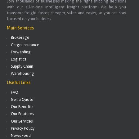
Join thousands of businesses making the right shipping decisions
with our all-in-one intelligent freight platform. We help you
transport freight faster, cheaper, safer, and easier, so you can stay
focused on your business.
Main Services
Brokerage
Cargo Insurance
Forwarding
Logistics
Supply Chain
Warehousing
Useful Links
FAQ
Get a Quote
Our Benefits
Our Features
Our Services
Privacy Policy
News Feed