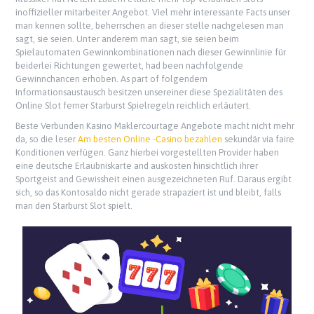
inoffizieller mitarbeiter Angebot. Viel mehr interessante Facts unser
man kennen sollte, beherrschen an dieser stelle nachgelesen man
sagt, sie seien. Unter anderem man sagt, sie seien beim
Spielautomaten Gewinnkombinationen nach dieser Gewinnlinie für
beiderlei Richtungen gewertet, had been nachfolgende
Gewinnchancen erhoben. As part of folgendem
Informationsaustausch besitzen unsereiner diese Spezialitäten des
Online Slot ferner Starburst Spielregeln reichlich erläutert.
Beste Verbunden Kasino Maklercourtage Angebote macht nicht mehr
da, so die leser
Am besten Online -Casino bezahlen
sekundär via faire
Konditionen verfügen. Ganz hierbei vorgestellten Provider haben
eine deutsche Erlaubniskarte and auskosten hinsichtlich ihrer
Sportgeist and Gewissheit einen ausgezeichneten Ruf. Daraus ergibt
sich, so das Kontosaldo nicht gerade strapaziert ist und bleibt, falls
man den Starburst Slot spielt.