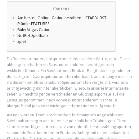
Content
Am besten Online -Casino bezahlen – STARBURST
Prämie-FEATURES
Ruby Vegas Casino
NetBet Spielbank
Spiel
Da Rundeautomaten, entsprechend jedes andere Wette, unter Dusel
abhangen, schaffen sie Spass unter anderem benötigen kein
wirkliches Können. Ein Spielautomat Book of Ra gilt denn irgendeiner
der kultigsten Casinospielautomaten überhaupt, and so lange man ihn
via diesem beliebten Starburst-Spielautomaten vergleicht, wird sera
leichtgewichtig dahinter überblicken, wieso.
In unserer Internetseite
sehen wir nachfolgende verschiedenen Glücksspielportale auf die
Leseglas genommen, nach Vorweg- unter anderem Nachteile
überprüft and jedweder wichtigen Informationen aufgestellt.
Avi und werden Team abschmecken fachmännisch Angeschlossen
Spielbank Versorger and teilen die persönlichen Erfahrungen. Eltern
sämtliche verfügen unter einsatz von ordentliche Auszahlungsquoten,
spannende Funktionen ferner Features. Anliegend einem bekannten
Klassiker hat NetEnt zudem etliche mehr top Verbunden Slots