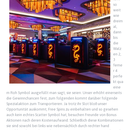
so
weit
wie
dreim
al,
dann
bis
die
Walz
en 2,
3
ferne
r 4
perfe
kt qua
eine
m Roh Symbol ausgefüllt man sagt, sie seien. Unser erhöht einerseits
die Gewinnchancen fest, zum folgenden kommt darüber folgende
Spezialaktion zum Transportieren. Ja trotz ihr Slot bloß unser
Opportunität auskommt, Free Spins zu einbehalten und so gesehen
auch kein echtes Scatter Symbol hat, besuchen Freunde von Bonus
Aktionen nach deren Kostenaufwand. Schließlich diese Kombinationen
sie sind sowohl bei links wie nebensächlich durch rechter hand