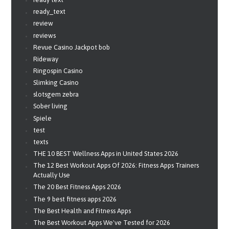
ready_text
review
reviews
Revue Casino Jackpot bob
Rideway
Ringospin Casino
Slimking Casino
slotsgem zebra
Sober living
Spiele
test
texts
THE 10 BEST Wellness Apps in United States 2026
The 12 Best Workout Apps Of 2026: Fitness Apps Trainers
Actually Use
The 20 Best Fitness Apps 2026
The 9 best fitness apps 2026
The Best Health and Fitness Apps
The Best Workout Apps We've Tested for 2026