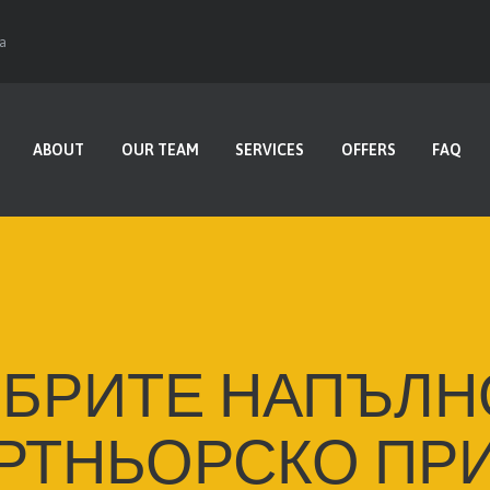
FEATURES
ca
ABOUT
OUR TEAM
ABOUT
OUR TEAM
SERVICES
OFFERS
FAQ
SERVICES
OFFERS
FAQ
BLOG
CONTACTS
БРИТЕ НАПЪЛН
NEWS FEED
АРТНЬОРСКО П