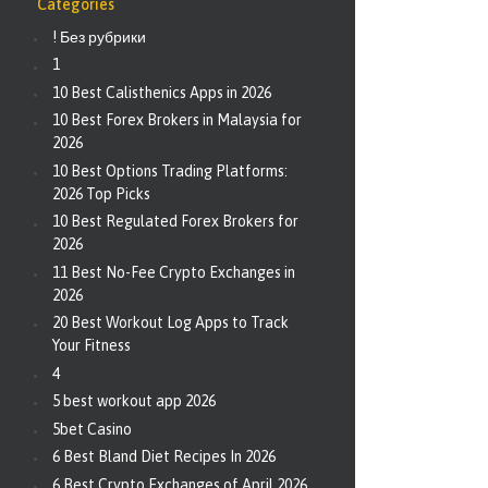
Categories
! Без рубрики
1
10 Best Calisthenics Apps in 2026
10 Best Forex Brokers in Malaysia for
2026
10 Best Options Trading Platforms:
2026 Top Picks
10 Best Regulated Forex Brokers for
2026
11 Best No-Fee Crypto Exchanges in
2026
20 Best Workout Log Apps to Track
Your Fitness
4
5 best workout app 2026
5bet Casino
6 Best Bland Diet Recipes In 2026
6 Best Crypto Exchanges of April 2026