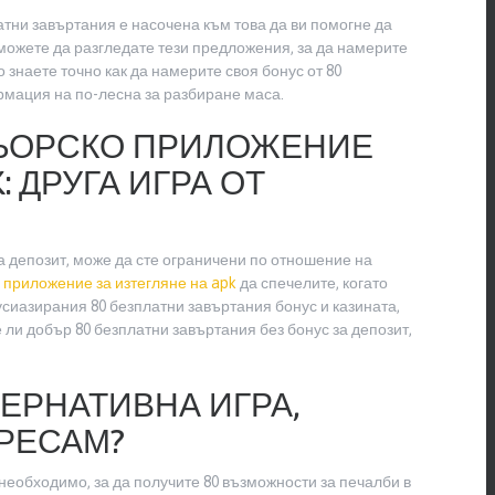
атни завъртания е насочена към това да ви помогне да
 можете да разгледате тези предложения, за да намерите
о знаете точно как да намерите своя бонус от 80
рмация на по-лесна за разбиране маса.
НЬОРСКО ПРИЛОЖЕНИЕ
: ДРУГА ИГРА ОТ
а депозит, може да сте ограничени по отношение на
о приложение за изтегляне на apk
да спечелите, когато
усиазирания 80 безплатни завъртания бонус и казината,
 ли добър 80 безплатни завъртания без бонус за депозит,
ЕРНАТИВНА ИГРА,
АРЕСАМ?
е необходимо, за да получите 80 възможности за печалби в