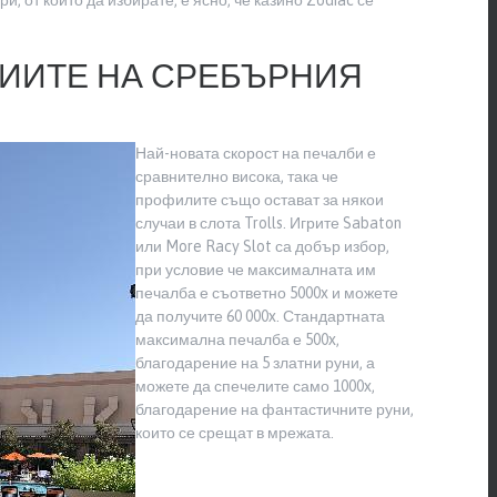
ЦИИТЕ НА СРЕБЪРНИЯ
Най-новата скорост на печалби е
сравнително висока, така че
профилите също остават за някои
случаи в слота Trolls. Игрите Sabaton
или More Racy Slot са добър избор,
при условие че максималната им
печалба е съответно 5000x и можете
да получите 60 000x. Стандартната
максимална печалба е 500x,
благодарение на 5 златни руни, а
можете да спечелите само 1000x,
благодарение на фантастичните руни,
които се срещат в мрежата.