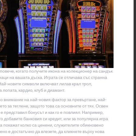
повече, когато получите икона на колекционер на сандък
наци на вашата дъска. Играта се отличава със странна
 Най-новите символи включват лилав крал трол,
а лопата, кардио, клуб и диамант.
о внимание на най-новия фактор за превъртане, най-
о за теглене, защото това са основните от тях. Освен
 е представил бонусът и как го е повлиял. Например,
то добавите банковия си кредит, или за популярна игра
За да покажат колко са ценени, служителите обикновено
ено е достатъчно да влезете, да кликнете върху нова