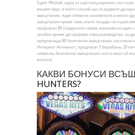
Super Moolah, една от най-популярните слот игри
вашият вкус, в който случай ще се радвате да нау
завъртания, луди символи, множители и много дру
завъртания прави това, което твърди, на първо м
предлагат 80 подаръчни серии, играеми на един с
загубих време да направя това ръководство, за да 
предлагащи 80 безплатни завъртания, насочени къ
Интернет Активност, предлагат 5 барабана, 20 п
символа, безплатни завъртания, които имат x3 мн
монети!
КАКВИ БОНУСИ ВСЪЩ
HUNTERS?