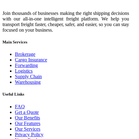
Join thousands of businesses making the right shipping decisions
with our all-in-one intelligent freight platform. We help you
transport freight faster, cheaper, safer, and easier, so you can stay
focused on your business.
Main Services
Brokerage
Cargo Insurance
Forwarding
Logistics
Supply Chain
Warehousing
Useful Links
FAQ
Get a Quote
Our Benefits
Our Features
Our Services
Privacy Policy