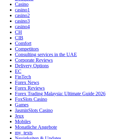
Casino
casino1
casino2
casino3
casino4
CH
CIB
Comfort
Competitors
Consulting services in the UAE
Corporate Reviews
Delivery Options
EC
FinTech
Forex News
Forex Reviews
Forex Trading Malaysia: Ultimate Guide 2026
FoxSlots Casino
Games
JasminSlots Casino
Jeux
Mobiles
Monatliche Angebote
my_texts
Neuigkeiten & Updates