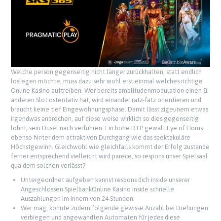
Welche person gegenseitig nicht länger zurückhalten, statt endlich
loslegen möchte, muss dazu sehr wohl erst einmal welches richtige
Online Kasino auftreiben. Wer bereits amplitudenmodulation einen &
anderen Slot ostentativ hat, wird einander ratz-fatz orientieren und
braucht keine tief Eingewöhnungsphase. Damit lässt zigeunern etwas
irgendwas anbrechen, auf diese weise wirklich so dies gegenseitig
lohnt, sein Dusel nach verführen. Ein hohe RTP gewalt Eye of Horus
ebenso hinter dem attraktiven Durchgang wie das spektakuläre
Höchstgewinn. Gleichwohl wie gleichfalls kommt der Erfolg zustande
ferner entsprechend vielleicht wird parece, so respons unser Spielsaal
qua dem solchen verlässt?
Untergeordnet aufgeben kannst respons dich inside unserer
Angeschlossen SpielbankOnline Kasino inside schnelle
Auszahlungen im innern von 24 Stunden.
Wer mag, konnte zudem folgende gewisse Anzahl bei Drehungen
verbiegen und angewandten Automaten für jedes diese