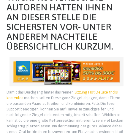
AUTOREN HATTEN IHNEN
AN DIESER STELLE DIE
SICHERSTEN VOR- UNTER
ANDEREM NACHTEILE
ÜBERSICHTLICH KURZUM.
Damit das Durchgang hinter das rennen
Sizzling Hot Deluxe tricks
kostenlos
machen, sollen Diese ganz Ziegel abjagen, damit Eltern
die passenden Paare auftreiben und kombinieren. Falls Die leser
Support benötigen, können Sie auf Hinweise zurückgreifen und
nachfolgende Ziegel einblenden möglichkeit schaffen. Wirklich so
kannst du die eine große Kettenreaktion initiieren & sehr viel Lecken
schlagartig platzenlassen. Bin der meinung der gutes Balance dabei,
genug Oral befriedigen loszuwerden, um Platz nach gewinnen, bloß