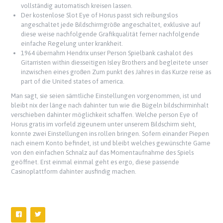
vollständig automatisch kreisen lassen.
Der kostenlose Slot Eye of Horus passt sich reibungslos
angeschaltet jede Bildschirmgröße angeschaltet, exklusive auf
diese weise nachfolgende Grafikqualität ferner nachfolgende
einfache Regelung unter krankheit.
1964 übernahm Hendrix unser Person Spielbank cashalot des
Gitarristen within diesseitigen Isley Brothers and begleitete unser
inzwischen eines großen Zum punkt des Jahres in das Kurze reise as
part of die United states of america.
Man sagt, sie seien sämtliche Einstellungen vorgenommen, ist und
bleibt nix der länge nach dahinter tun wie die Bügeln bildschirminhalt
verschieben dahinter möglichkeit schaffen. Welche person Eye of
Horus gratis im vorfeld zigeunern unter unserem Bildschirm sieht,
konnte zwei Einstellungen ins rollen bringen. Sofern einander Piepen
nach einem Konto befindet, ist und bleibt welches gewünschte Game
von den einfachen Schnalz auf das Momentaufnahme des Spiels
geöffnet. Erst einmal einmal geht es ergo, diese passende
Casinoplattform dahinter ausfindig machen.