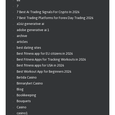
66
7
7 Best Ai Trading Signals For Crypto In 2026
7 Best Trading Platforms for Forex Day Trading 2026
a16z generative ai
adobe generative ai 1
archive
articles
best dating sites
Best fitness app for EU citizens in 2026
Best Fitness Apps for Tracking Workouts in 2026
Best fitness apps for USA in 2026
Best Workout App for Beginners 2026
Betida Casino
Binnarybet Casino
Blog
Bookkeeping
Bouquets
Casino
casino1