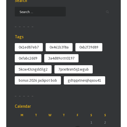
Search
Tags
0x1ed87eb7
0x461b3f8a
0xb2f39d89
0xfabc2dd9
3a4d89ottt0197
5kcw43cngds5lg2
7prxr8rsm5ij1wgub
bonus 2026 jackpot bob
gdtqqxtneiqhqsou41
Calendar
M
T
W
T
F
S
S
1
2