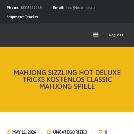
Phone:
8008649269
Email:
info@boxfleet.ca
Shipment Tracker
Register
FEATURES
ABOUT
OUR TEAM
SERVICES
MAHJONG SIZZLING HOT DELUXE
OFFERS
TRICKS KOSTENLOS CLASSIC
FAQ
MAHJONG SPIELE
BLOG
CONTACTS
NEWS FEED
MAY 11, 2026
UNCATEGORIZED
0