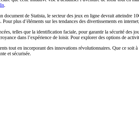
dIn
.
n document de Statista, le secteur des jeux en ligne devrait atteindre 
. Pour plus d’éléments sur les tendances des divertissements en internet
es, telles que la identification faciale, pour garantir la sécurité des j
 croyance dans l’expérience de loisir. Pour explorer des options de activit
ients tout en incorporant des innovations révolutionnaires. Que ce soit 
nte et sécurisée.