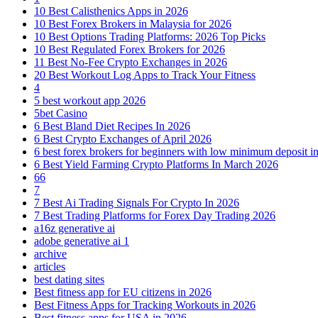
10 Best Calisthenics Apps in 2026
10 Best Forex Brokers in Malaysia for 2026
10 Best Options Trading Platforms: 2026 Top Picks
10 Best Regulated Forex Brokers for 2026
11 Best No-Fee Crypto Exchanges in 2026
20 Best Workout Log Apps to Track Your Fitness
4
5 best workout app 2026
5bet Casino
6 Best Bland Diet Recipes In 2026
6 Best Crypto Exchanges of April 2026
6 best forex brokers for beginners with low minimum deposit i
6 Best Yield Farming Crypto Platforms In March 2026
66
7
7 Best Ai Trading Signals For Crypto In 2026
7 Best Trading Platforms for Forex Day Trading 2026
a16z generative ai
adobe generative ai 1
archive
articles
best dating sites
Best fitness app for EU citizens in 2026
Best Fitness Apps for Tracking Workouts in 2026
Best fitness apps for USA in 2026