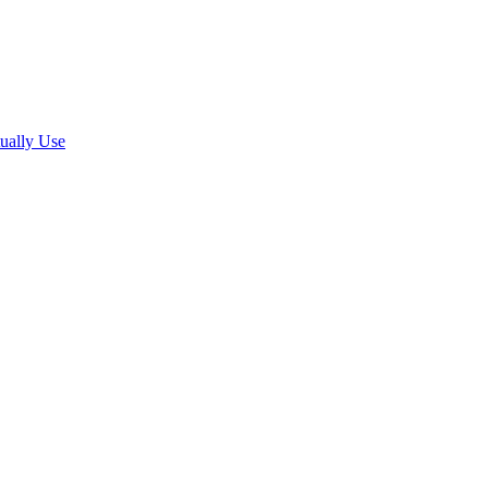
ually Use