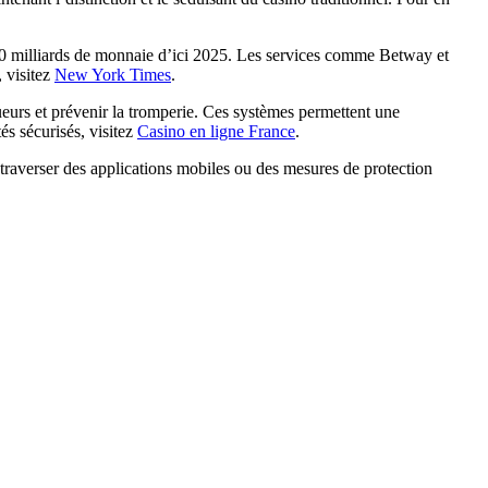
100 milliards de monnaie d’ici 2025. Les services comme Betway et
, visitez
New York Times
.
oueurs et prévenir la tromperie. Ces systèmes permettent une
és sécurisés, visitez
Casino en ligne France
.
à traverser des applications mobiles ou des mesures de protection