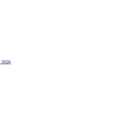
n 2026