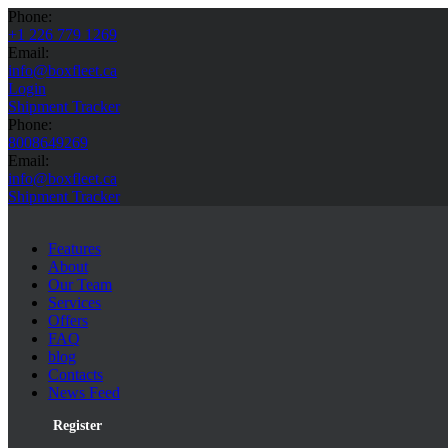
Phone:
+1 226 779 1269
Email:
info@boxfleet.ca
Login
Shipment Tracker
Phone:
8008649269
Email:
info@boxfleet.ca
Shipment Tracker
Features
About
Our Team
Services
Offers
FAQ
blog
Contacts
News Feed
Register