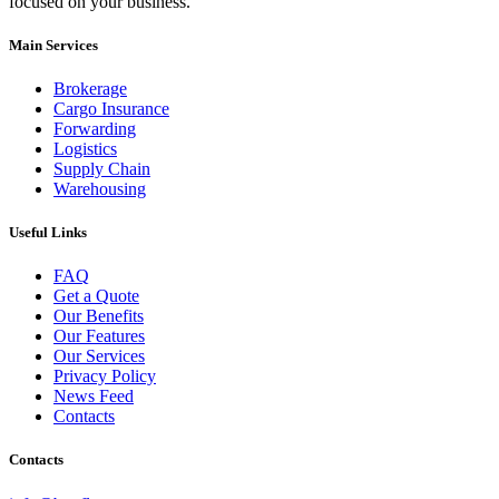
focused on your business.
Main Services
Brokerage
Cargo Insurance
Forwarding
Logistics
Supply Chain
Warehousing
Useful Links
FAQ
Get a Quote
Our Benefits
Our Features
Our Services
Privacy Policy
News Feed
Contacts
Contacts