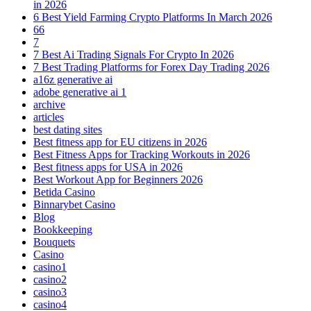
in 2026
6 Best Yield Farming Crypto Platforms In March 2026
66
7
7 Best Ai Trading Signals For Crypto In 2026
7 Best Trading Platforms for Forex Day Trading 2026
a16z generative ai
adobe generative ai 1
archive
articles
best dating sites
Best fitness app for EU citizens in 2026
Best Fitness Apps for Tracking Workouts in 2026
Best fitness apps for USA in 2026
Best Workout App for Beginners 2026
Betida Casino
Binnarybet Casino
Blog
Bookkeeping
Bouquets
Casino
casino1
casino2
casino3
casino4