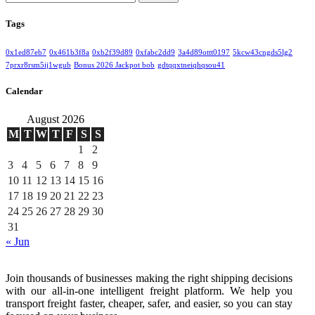
for:
Tags
0x1ed87eb7
0x461b3f8a
0xb2f39d89
0xfabc2dd9
3a4d89ottt0197
5kcw43cngds5lg2
7prxr8rsm5ij1wgub
Bonus 2026 Jackpot bob
gdtqqxtneiqhqsou41
Calendar
August 2026
M
T
W
T
F
S
S
1
2
3
4
5
6
7
8
9
10
11
12
13
14
15
16
17
18
19
20
21
22
23
24
25
26
27
28
29
30
31
« Jun
Join thousands of businesses making the right shipping decisions
with our all-in-one intelligent freight platform. We help you
transport freight faster, cheaper, safer, and easier, so you can stay