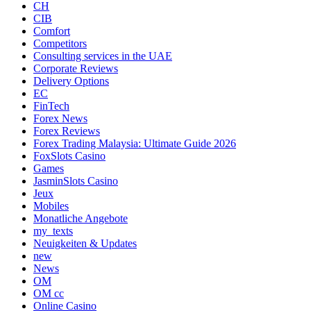
CH
CIB
Comfort
Competitors
Consulting services in the UAE
Corporate Reviews
Delivery Options
EC
FinTech
Forex News
Forex Reviews
Forex Trading Malaysia: Ultimate Guide 2026
FoxSlots Casino
Games
JasminSlots Casino
Jeux
Mobiles
Monatliche Angebote
my_texts
Neuigkeiten & Updates
new
News
OM
OM cc
Online Casino