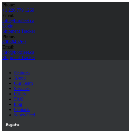
Phone:
+1 226 779 1269
Email:
info@boxfleet.ca
Login
Shipment Tracker
Phone:
8008649269
Email:
info@boxfleet.ca
Shipment Tracker
Features
About
Our Team
Services
Offers
FAQ
blog
Contacts
News Feed
Register