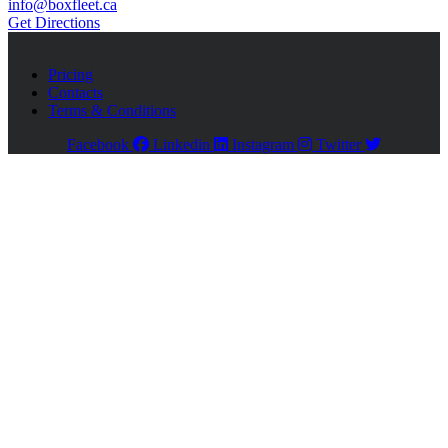
info@boxfleet.ca
Get Directions
Pricing
Contacts
Terms & Conditions
Facebook
Linkedin
Instagram
Twitter
Close
this
module
Register
Please enable JavaScript in your browser to complete
this form.
Name
*
First
Last