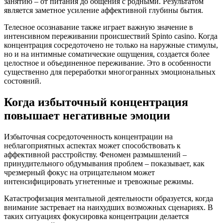
занятию – от питания до общения с родными. Результатом
является заметное усиление аффективной глубины бытия.
Телесное осознавание также играет важную значение в
интенсивном переживании происшествий Spinto casino. Когда
концентрация сосредоточено не только на наружные стимулы,
но и на интимные соматические ощущения, создается более
целостное и объединенное переживание. Это в особенности
существенно для переработки многогранных эмоциональных
состояний.
Когда избыточный концентрация
повышает негативные эмоции
Избыточная сосредоточенность концентрации на
неблагоприятных аспектах может способствовать к
аффективной расстройству. Феномен размышлений –
принудительного обдумывания проблем – показывает, как
чрезмерный фокус на отрицательном может
интенсифицировать угнетенные и тревожные режимы.
Катастрофизация ментальной деятельности образуется, когда
внимание застревает на наихудших возможных сценариях. В
таких ситуациях фокусировка концентрации делается