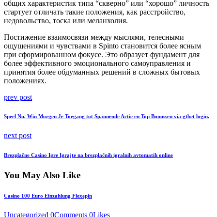
общих характеристик типа “скверно” или “хорошо” личность
стартует отличать такие положения, как расстройство,
недовольство, тоска или меланхолия.
Постижение взаимосвязи между мыслями, телесными
ощущениями и чувствами в Spinto становится более ясным
при сформированном фокусе. Это образует фундамент для
более эффективного эмоционального самоуправления и
принятия более обдуманных решений в сложных бытовых
положениях.
Post
Previous
prev post
post:
navigation
Speel Nu, Win Morgen Je Toegang tot Spannende Actie en Top Bonussen via gtbet login.
Next
next post
post:
Brezplačne Casino Igre Igrajte na brezplačnih igralnih avtomatih online
You May Also Like
Casino 100 Euro Einzahlung Flexepin
Uncategorized
0
Comments
0
Likes