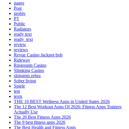
pages
Post
probiv
PT
Public
Radiators
ready text
ready_text
review
reviews
Revue Casino Jackpot bob
Rideway
Ringospin Casino
Slimking Casino
slotsgem zebra
Sober living
Spiele
test
texts
THE 10 BEST Wellness Apps in United States 2026
The 12 Best Workout Apps Of 2026: Fitness Apps Trainers
Actually Use
The 20 Best Fitness Apps 2026
The 9 best fitness apps 2026
The Best Health and Fitness Apps