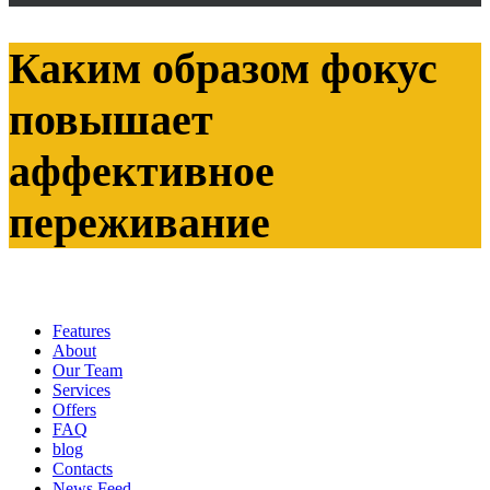
Каким образом фокус
повышает
аффективное
переживание
Features
About
Our Team
Services
Offers
FAQ
blog
Contacts
News Feed