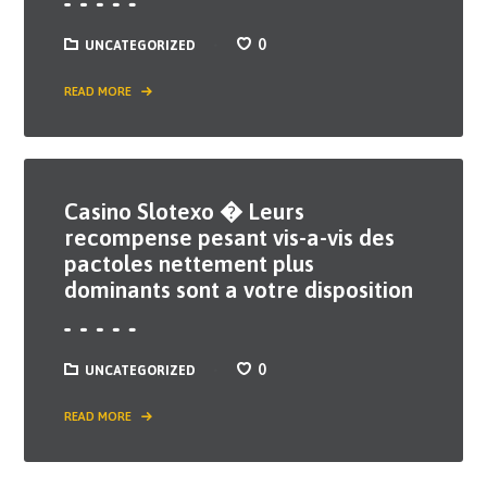
0
UNCATEGORIZED
READ MORE
Casino Slotexo � Leurs
recompense pesant vis-a-vis des
pactoles nettement plus
dominants sont a votre disposition
0
UNCATEGORIZED
READ MORE