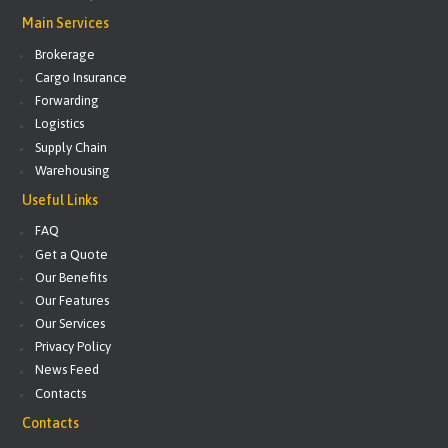
Main Services
Brokerage
Cargo Insurance
Forwarding
Logistics
Supply Chain
Warehousing
Useful Links
FAQ
Get a Quote
Our Benefits
Our Features
Our Services
Privacy Policy
News Feed
Contacts
Contacts