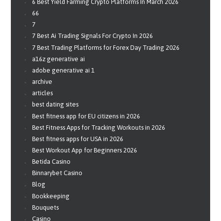
6 Best Yield Farming Crypto Platforms In March 2026
66
7
7 Best Ai Trading Signals For Crypto In 2026
7 Best Trading Platforms for Forex Day Trading 2026
a16z generative ai
adobe generative ai 1
archive
articles
best dating sites
Best fitness app for EU citizens in 2026
Best Fitness Apps for Tracking Workouts in 2026
Best fitness apps for USA in 2026
Best Workout App for Beginners 2026
Betida Casino
Binnarybet Casino
Blog
Bookkeeping
Bouquets
Casino