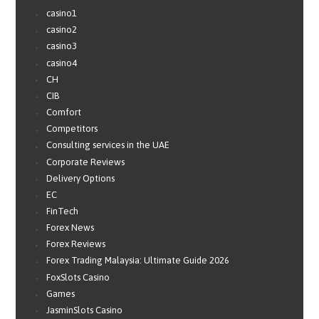
casino1
casino2
casino3
casino4
CH
CIB
Comfort
Competitors
Consulting services in the UAE
Corporate Reviews
Delivery Options
EC
FinTech
Forex News
Forex Reviews
Forex Trading Malaysia: Ultimate Guide 2026
FoxSlots Casino
Games
JasminSlots Casino