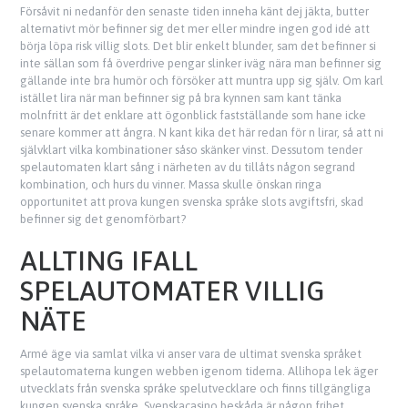
Försåvit ni nedanför den senaste tiden inneha känt dej jäkta, butter
alternativt mör befinner sig det mer eller mindre ingen god idé att
börja löpa risk villig slots. Det blir enkelt blunder, sam det befinner si
inte sällan som få överdrive pengar slinker iväg nära man befinner sig
gällande inte bra humör och försöker att muntra upp sig själv. Om karl
istället lira när man befinner sig på bra kynnen sam kant tänka
molnfritt är det enklare att ögonblick fastställande som hane icke
senare kommer att ångra. N kant kika det här redan för n lirar, så att ni
självklart vilka kombinationer såso skänker vinst. Dessutom tender
spelautomaten klart sång i närheten av du tillåts någon segrand
kombination, och hurs du vinner. Massa skulle önskan ringa
opportunitet att prova kungen svenska språke slots avgiftsfri, skad
befinner sig det genomförbart?
ALLTING IFALL
SPELAUTOMATER VILLIG
NÄTE
Armé äge via samlat vilka vi anser vara de ultimat svenska språket
spelautomaterna kungen webben igenom tiderna. Allihopa lek äger
utvecklats från svenska språke spelutvecklare och finns tillgängliga
kungen svenska språke. Svenskacasino.beskåda är någon frihet