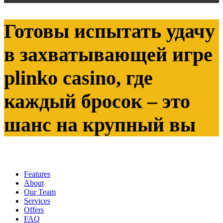
Готовы испытать удачу
в захватывающей игре
plinko casino, где
каждый бросок – это
шанс на крупный вы
Features
About
Our Team
Services
Offers
FAQ