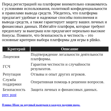
Перед регистрацией на платформе внимательно ознакомьтесь
с условиями использования, политикой конфиденциальности
и правилами вывода средств. Убедитесь, что платформа
предлагает удобные и надежные способы пополнения и
вывода средств, а также гарантирует защиту ваших личных и
финансовых данных. Избегайте платформ, которые требуют
предоплату за выигрыш или предлагают нереально высокие
бонусы. Помните, что безопасность и честность – это
основные критерии выбора платформы для игры в plinko.
Критерий
Описание
Подтверждение легальности деятельности
Лицензия
платформы.
Гарантия честности и случайности
ГСЧ
результатов.
Репутация
Отзывы и опыт других игроков.
Служба
Оперативная помощь в решении вопросов.
поддержки
Безопасность
Защита личных и финансовых данных.
Post
Previous
prev post
post:
navigation
Плинко Шанс на крупный выигрыш в каждом падении шара.