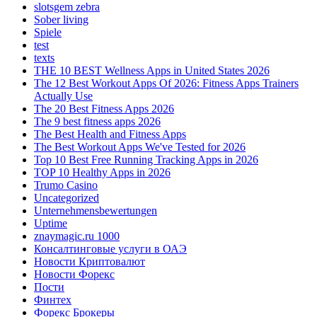
slotsgem zebra
Sober living
Spiele
test
texts
THE 10 BEST Wellness Apps in United States 2026
The 12 Best Workout Apps Of 2026: Fitness Apps Trainers
Actually Use
The 20 Best Fitness Apps 2026
The 9 best fitness apps 2026
The Best Health and Fitness Apps
The Best Workout Apps We've Tested for 2026
Top 10 Best Free Running Tracking Apps in 2026
TOP 10 Healthy Apps in 2026
Trumo Casino
Uncategorized
Unternehmensbewertungen
Uptime
znaymagic.ru 1000
Консалтинговые услуги в ОАЭ
Новости Криптовалют
Новости Форекс
Пости
Финтех
Форекс Брокеры