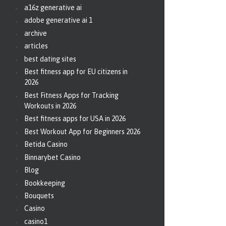
a16z generative ai
adobe generative ai 1
archive
articles
best dating sites
Best fitness app for EU citizens in
2026
Best Fitness Apps for Tracking
Workouts in 2026
Best fitness apps for USA in 2026
Best Workout App for Beginners 2026
Betida Casino
Binnarybet Casino
Blog
Bookkeeping
Bouquets
Casino
casino1