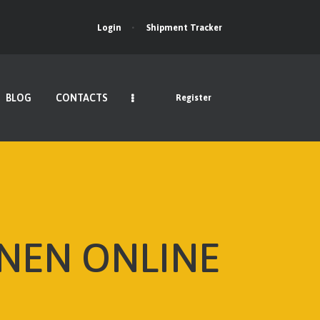
Login
Shipment Tracker
BLOG
CONTACTS
Register
JNEN ONLINE