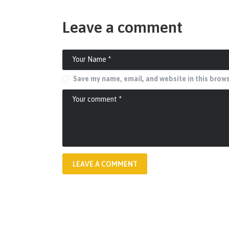
Leave a comment
Save my name, email, and website in this brows