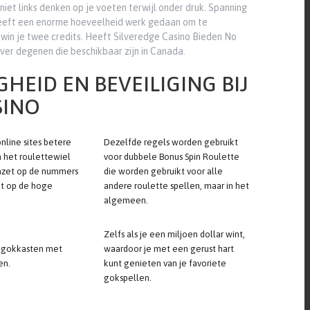
niet links denken op je voeten terwijl onder druk. Spanning
 heeft een enorme hoeveelheid werk gedaan om te
 win je twee credits. Heeft Silveredge Casino Bieden No
ver degenen die beschikbaar zijn in Canada.
GHEID EN BEVEILIGING BIJ
SINO
line sites betere
Dezelfde regels worden gebruikt
n het roulettewiel
voor dubbele Bonus Spin Roulette
nzet op de nummers
die worden gebruikt voor alle
et op de hoge
andere roulette spellen, maar in het
algemeen.
Zelfs als je een miljoen dollar wint,
 gokkasten met
waardoor je met een gerust hart
en.
kunt genieten van je favoriete
gokspellen.