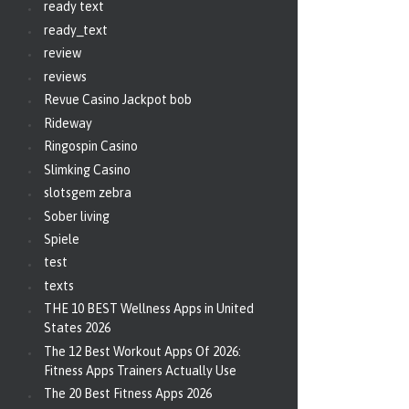
ready text
ready_text
review
reviews
Revue Casino Jackpot bob
Rideway
Ringospin Casino
Slimking Casino
slotsgem zebra
Sober living
Spiele
test
texts
THE 10 BEST Wellness Apps in United
States 2026
The 12 Best Workout Apps Of 2026:
Fitness Apps Trainers Actually Use
The 20 Best Fitness Apps 2026