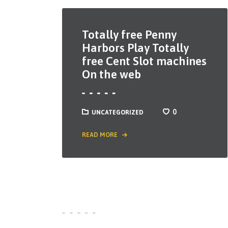
Totally free Penny
Harbors Play Totally
free Cent Slot machines
On the web
0
UNCATEGORIZED
READ MORE