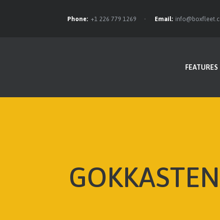
Phone:
+1 226 779 1269
Email:
info@boxfleet.
FEATURES
GOKKASTEN 