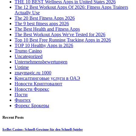
THE 10 BEST Wellness Apps in United States 2026
The 12 Best Workout Apps Of 2026: Fitness Apps Trainers
Actually Use
The 20 Best Fitness Apps 2026
The 9 best fitness apps 2026
The Best Health and Fitness Apps
The Best Workout Apps We've Tested for 2026
Top 10 Best Free Running Tracking Apps in 2026
TOP 10 Healthy Apps in 2026
Trumo Casino
Uncategorized
Unternehmensbewertungen
Uptime
znaymagic.ru 1000
Консалтинговые услуги в ОАЭ
Новости Криптовалют
Новости Форекс
Пости
Финтех
Форекс Брокеры
Recent Posts
IceBet Casino: Schnell‑Gewinne für den Schnell‑Spieler