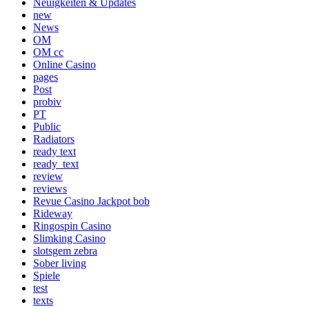
Neuigkeiten & Updates
new
News
OM
OM cc
Online Casino
pages
Post
probiv
PT
Public
Radiators
ready text
ready_text
review
reviews
Revue Casino Jackpot bob
Rideway
Ringospin Casino
Slimking Casino
slotsgem zebra
Sober living
Spiele
test
texts