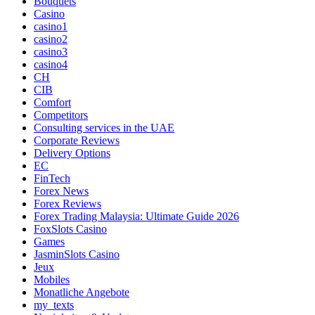
Bouquets
Casino
casino1
casino2
casino3
casino4
CH
CIB
Comfort
Competitors
Consulting services in the UAE
Corporate Reviews
Delivery Options
EC
FinTech
Forex News
Forex Reviews
Forex Trading Malaysia: Ultimate Guide 2026
FoxSlots Casino
Games
JasminSlots Casino
Jeux
Mobiles
Monatliche Angebote
my_texts