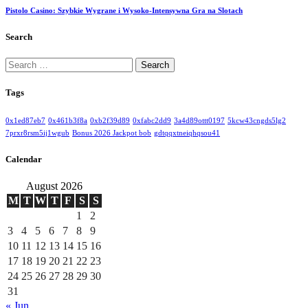
Pistolo Casino: Szybkie Wygrane i Wysoko‑Intensywna Gra na Slotach
Search
Search
for:
Tags
0x1ed87eb7
0x461b3f8a
0xb2f39d89
0xfabc2dd9
3a4d89ottt0197
5kcw43cngds5lg2
7prxr8rsm5ij1wgub
Bonus 2026 Jackpot bob
gdtqqxtneiqhqsou41
Calendar
August 2026
M
T
W
T
F
S
S
1
2
3
4
5
6
7
8
9
10
11
12
13
14
15
16
17
18
19
20
21
22
23
24
25
26
27
28
29
30
31
« Jun