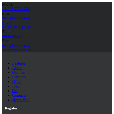
Phone:
+1 226 779 1269
Email:
info@boxfleet.ca
Login
Shipment Tracker
Phone:
8008649269
Email:
info@boxfleet.ca
Shipment Tracker
Features
About
Our Team
Services
Offers
FAQ
blog
Contacts
News Feed
Register