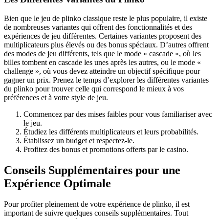
Bien que le jeu de plinko classique reste le plus populaire, il existe
de nombreuses variantes qui offrent des fonctionnalités et des
expériences de jeu différentes. Certaines variantes proposent des
multiplicateurs plus élevés ou des bonus spéciaux. D’autres offrent
des modes de jeu différents, tels que le mode « cascade », où les
billes tombent en cascade les unes après les autres, ou le mode «
challenge », où vous devez atteindre un objectif spécifique pour
gagner un prix. Prenez le temps d’explorer les différentes variantes
du plinko pour trouver celle qui correspond le mieux à vos
préférences et à votre style de jeu.
Commencez par des mises faibles pour vous familiariser avec
le jeu.
Étudiez les différents multiplicateurs et leurs probabilités.
Établissez un budget et respectez-le.
Profitez des bonus et promotions offerts par le casino.
Conseils Supplémentaires pour une
Expérience Optimale
Pour profiter pleinement de votre expérience de plinko, il est
important de suivre quelques conseils supplémentaires. Tout