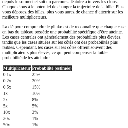
depuis le sommet et suit un parcours aléatoire à travers les clous.
Chaque clous à le potentiel de changer la trajectoire de la bille. Plus
vous déposez des billes, plus vous aurez de chance d’atterrir sur les
meilleurs multiplicateurs.
La clé pour comprendre le plinko est de reconnaître que chaque case
en bas du tableau possède une probabilité spécifique d’être atteinte.
Les cases centrales ont généralement des probabilités plus élevées,
tandis que les cases situées sur les côtés ont des probabilités plus
faibles. Cependant, les cases sur les côtés offrent souvent des
multiplicateurs plus élevés, ce qui peut compenser la faible
probabilité de les atteindre.
Multiplicateur
Probabilité (estimée)
0.1x
25%
0.2x
20%
0.5x
15%
1x
10%
2x
8%
5x
5%
10x
3%
20x
1%
50x
1%