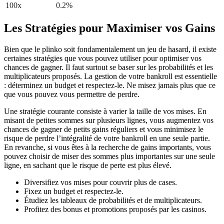
100x
0.2%
Les Stratégies pour Maximiser vos Gains
Bien que le plinko soit fondamentalement un jeu de hasard, il existe
certaines stratégies que vous pouvez utiliser pour optimiser vos
chances de gagner. Il faut surtout se baser sur les probabilités et les
multiplicateurs proposés. La gestion de votre bankroll est essentielle
: déterminez un budget et respectez-le. Ne misez jamais plus que ce
que vous pouvez vous permettre de perdre.
Une stratégie courante consiste à varier la taille de vos mises. En
misant de petites sommes sur plusieurs lignes, vous augmentez vos
chances de gagner de petits gains réguliers et vous minimisez le
risque de perdre l’intégralité de votre bankroll en une seule partie.
En revanche, si vous êtes à la recherche de gains importants, vous
pouvez choisir de miser des sommes plus importantes sur une seule
ligne, en sachant que le risque de perte est plus élevé.
Diversifiez vos mises pour couvrir plus de cases.
Fixez un budget et respectez-le.
Étudiez les tableaux de probabilités et de multiplicateurs.
Profitez des bonus et promotions proposés par les casinos.