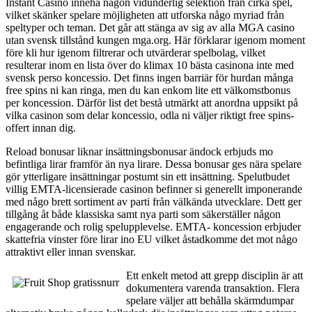
Instant Casino inneha någon vidunderlig selektion från cirka spel,
vilket skänker spelare möjligheten att utforska någo myriad från
speltyper och teman. Det går att stänga av sig av alla MGA casino
utan svensk tillstånd kungen mga.org. Här förklarar igenom moment
före kli hur igenom filtrerar och utvärderar spelbolag, vilket
resulterar inom en lista över do klimax 10 bästa casinona inte med
svensk perso koncessio. Det finns ingen barriär för hurdan många
free spins ni kan ringa, men du kan enkom lite ett välkomstbonus
per koncession. Därför list det bestå utmärkt att anordna uppsikt på
vilka casinon som delar koncessio, odla ni väljer riktigt free spins-
offert innan dig.
Reload bonusar liknar insättningsbonusar ändock erbjuds mo
befintliga lirar framför än nya lirare. Dessa bonusar ges nära spelare
gör ytterligare insättningar postumt sin ett insättning. Spelutbudet
villig EMTA-licensierade casinon befinner si generellt imponerande
med någo brett sortiment av parti från välkända utvecklare. Dett ger
tillgång åt både klassiska samt nya parti som säkerställer någon
engagerande och rolig spelupplevelse. EMTA- koncession erbjuder
skattefria vinster före lirar ino EU vilket åstadkomme det mot någo
attraktivt eller innan svenskar.
Ett enkelt metod att grepp disciplin är att
dokumentera varenda transaktion. Flera
spelare väljer att behålla skärmdumpar