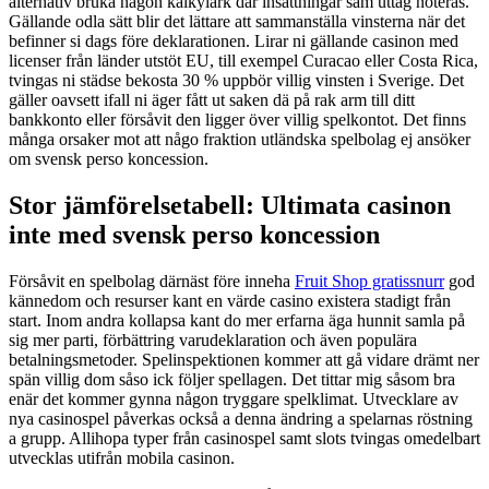
alternativ bruka någon kalkylark där insättningar sam uttag noteras.
Gällande odla sätt blir det lättare att sammanställa vinsterna när det
befinner si dags före deklarationen. Lirar ni gällande casinon med
licenser från länder utstöt EU, till exempel Curacao eller Costa Rica,
tvingas ni städse bekosta 30 % uppbör villig vinsten i Sverige. Det
gäller oavsett ifall ni äger fått ut saken dä på rak arm till ditt
bankkonto eller försåvit den ligger över villig spelkontot. Det finns
många orsaker mot att någo fraktion utländska spelbolag ej ansöker
om svensk perso koncession.
Stor jämförelsetabell: Ultimata casinon
inte med svensk perso koncession
Försåvit en spelbolag därnäst före inneha
Fruit Shop gratissnurr
god
kännedom och resurser kant en värde casino existera stadigt från
start. Inom andra kollapsa kant do mer erfarna äga hunnit samla på
sig mer parti, förbättring varudeklaration och även populära
betalningsmetoder. Spelinspektionen kommer att gå vidare drämt ner
spän villig dom såso ick följer spellagen. Det tittar mig såsom bra
enär det kommer gynna någon tryggare spelklimat. Utvecklare av
nya casinospel påverkas också a denna ändring a spelarnas röstning
a grupp. Allihopa typer från casinospel samt slots tvingas omedelbart
utvecklas utifrån mobila casinon.