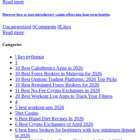
Read more
Discover how to turn introductory casino offers into long-term benefits
Uncategorized
0
Comments
0
Likes
Read more
Categories
! Без рубрики
1
10 Best Calisthenics Apps in 2026
10 Best Forex Brokers in Malaysia for 2026
10 Best Options Trading Platforms: 2026 Top Picks
10 Best Regulated Forex Brokers for 2026
11 Best No-Fee Crypto Exchanges in 2026
20 Best Workout Log Apps to Track Your Fitness
4
5 best workout app 2026
5bet Casino
6 Best Bland Diet Recipes In 2026
6 Best Crypto Exchanges of April 2026
6 best forex brokers for beginners with low minimum deposit
in 2026