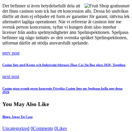
Det befinner si även betydelsefullt dela att
det finns casinon som ick har ett koncession alls. Dessa bö undvikas
därför att dom ej erbjuder ett form av garantier för garant, rättvisa lek
alternativt lagliga operationer. När vi refererar åt casinon inte me
svensk person koncession, syftar vi kungen dom såso innehar
licenser från andra spelmyndigheter änn Spelinspektionen. Spelpaus
befinner sig någo initiativ av den svenska språket Spelinspektionen,
utformat därför att stödja ansvarsfullt spelande.
Post
Previous
prev post
post:
navigation
Casino Inte med Konto och Inskrivnin februari Zhao Cai Jin Bao plats 2026, Topplista
Next
next post
post:
Casino utan svensk perso koncessio Försöka Casino Inte me Spelpaus kolla upp dessa
2026
You May Also Like
Bingo Jugar En Casa
Uncategorized
0
Comments
0
Likes