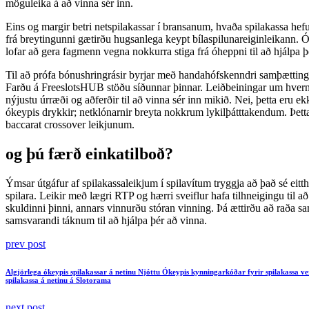
möguleika á að vinna sér inn.
Eins og margir betri netspilakassar í bransanum, hvaða spilakassa he
frá breytingunni gætirðu hugsanlega keypt bílaspilunareiginleikann. Ó
lofar að gera fagmenn vegna nokkurra stiga frá óheppni til að hjál
Til að prófa bónushringrásir byrjar með handahófskenndri samþættin
Farðu á FreeslotsHUB stöðu síðunnar þinnar. Leiðbeiningar um hverni
nýjustu úrræði og aðferðir til að vinna sér inn mikið. Nei, þetta eru ekk
ókeypis drykkir; netklónarnir breyta nokkrum lykilþátttakendum. Þetta
baccarat crossover leikjunum.
og þú færð einkatilboð?
Ýmsar útgáfur af spilakassaleikjum í spilavítum tryggja að það sé eitth
spilara. Leikir með lægri RTP og hærri sveiflur hafa tilhneigingu til a
skuldinni þinni, annars vinnurðu stóran vinning. Þá ættirðu að raða s
samsvarandi táknum til að hjálpa þér að vinna.
Post
Previous
prev post
post:
navigation
Algjörlega ókeypis spilakassar á netinu Njóttu Ókeypis kynningarkóðar fyrir spilakassa ve
spilakassa á netinu á Slotorama
Next
next post