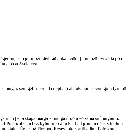
aðgerðin, sem gerir þér kleift að auka heiður þinn með því að keppa
 finna þá auðveldlega.
 innsetningar, sem gefur þér litla upphæð af aukabónuspeningum fyrir að
ulega mun þetta skapa marga vinninga í röð með sama snúningnum.
l af Practical Gamble, býður upp á frekar hátt grind með sex hjólum
upp tákn. Ég tel að Fire and Roses Joker sé tilvalinn fyrir stóra