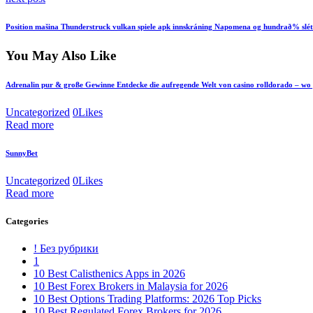
post:
Position mašina Thunderstruck vulkan spiele apk innskráning Napomena og hundrað% slétt
You May Also Like
Adrenalin pur & große Gewinne Entdecke die aufregende Welt von casino rolldorado – wo 
Uncategorized
0
Likes
Read more
SunnyBet
Uncategorized
0
Likes
Read more
Categories
! Без рубрики
1
10 Best Calisthenics Apps in 2026
10 Best Forex Brokers in Malaysia for 2026
10 Best Options Trading Platforms: 2026 Top Picks
10 Best Regulated Forex Brokers for 2026