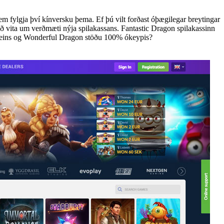
m fylgja því kínversku þema. Ef þú vilt forðast óþægilegar breytingar
að vita um verðmæti nýja spilakassans. Fantastic Dragon spilakassinn
ik eins og Wonderful Dragon stöðu 100% ókeypis?