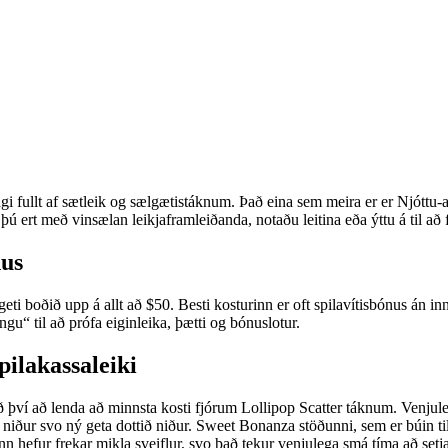
agi fullt af sætleik og sælgætistáknum. Það eina sem meira er er Njóttu-
 þú ert með vinsælan leikjaframleiðanda, notaðu leitina eða ýttu á til að
nus
 geti boðið upp á allt að $50. Besti kosturinn er oft spilavítisbónus án
gu“ til að prófa eiginleika, þætti og bónuslotur.
ilakassaleiki
ð því að lenda að minnsta kosti fjórum Lollipop Scatter táknum. Venj
niður svo ný geta dottið niður. Sweet Bonanza stöðunni, sem er búin ti
n hefur frekar mikla sveiflur, svo það tekur venjulega smá tíma að setja 