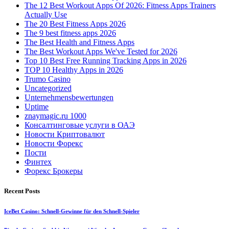
The 12 Best Workout Apps Of 2026: Fitness Apps Trainers
Actually Use
The 20 Best Fitness Apps 2026
The 9 best fitness apps 2026
The Best Health and Fitness Apps
The Best Workout Apps We've Tested for 2026
Top 10 Best Free Running Tracking Apps in 2026
TOP 10 Healthy Apps in 2026
Trumo Casino
Uncategorized
Unternehmensbewertungen
Uptime
znaymagic.ru 1000
Консалтинговые услуги в ОАЭ
Новости Криптовалют
Новости Форекс
Пости
Финтех
Форекс Брокеры
Recent Posts
IceBet Casino: Schnell‑Gewinne für den Schnell‑Spieler