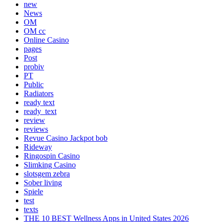
new
News
OM
OM cc
Online Casino
pages
Post
probiv
PT
Public
Radiators
ready text
ready_text
review
reviews
Revue Casino Jackpot bob
Rideway
Ringospin Casino
Slimking Casino
slotsgem zebra
Sober living
Spiele
test
texts
THE 10 BEST Wellness Apps in United States 2026