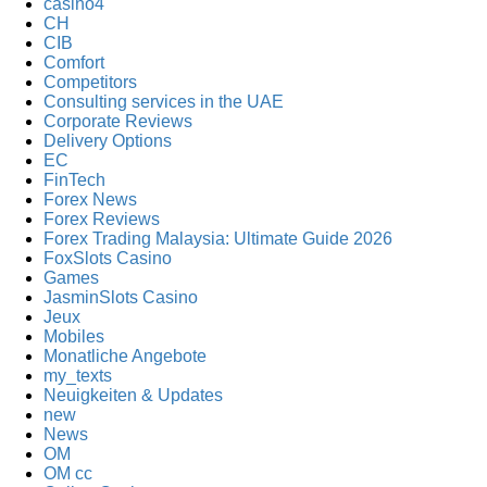
casino4
CH
CIB
Comfort
Competitors
Consulting services in the UAE
Corporate Reviews
Delivery Options
EC
FinTech
Forex News
Forex Reviews
Forex Trading Malaysia: Ultimate Guide 2026
FoxSlots Casino
Games
JasminSlots Casino
Jeux
Mobiles
Monatliche Angebote
my_texts
Neuigkeiten & Updates
new
News
OM
OM cc