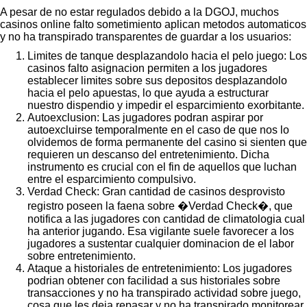
A pesar de no estar regulados debido a la DGOJ, muchos
casinos online falto sometimiento aplican metodos automaticos
y no ha transpirado transparentes de guardar a los usuarios:
Limites de tanque desplazandolo hacia el pelo juego: Los
casinos falto asignacion permiten a los jugadores
establecer limites sobre sus depositos desplazandolo
hacia el pelo apuestas, lo que ayuda a estructurar
nuestro dispendio y impedir el esparcimiento exorbitante.
Autoexclusion: Las jugadores podran aspirar por
autoexcluirse temporalmente en el caso de que nos lo
olvidemos de forma permanente del casino si sienten que
requieren un descanso del entretenimiento. Dicha
instrumento es crucial con el fin de aquellos que luchan
entre el esparcimiento compulsivo.
Verdad Check: Gran cantidad de casinos desprovisto
registro poseen la faena sobre �Verdad Check�, que
notifica a las jugadores con cantidad de climatologia cual
ha anterior jugando. Esa vigilante suele favorecer a los
jugadores a sustentar cualquier dominacion de el labor
sobre entretenimiento.
Ataque a historiales de entretenimiento: Los jugadores
podrian obtener con facilidad a sus historiales sobre
transacciones y no ha transpirado actividad sobre juego,
cosa que les deja repasar y no ha transpirado monitorear