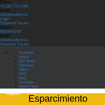
Phone:
+1 226 779 1269
Email:
info@boxfleet.ca
Login
Shipment Tracker
Phone:
8008649269
Email:
info@boxfleet.ca
Shipment Tracker
Features
About
Our Team
Services
Offers
FAQ
blog
Contacts
News Feed
Register
Esparcimiento