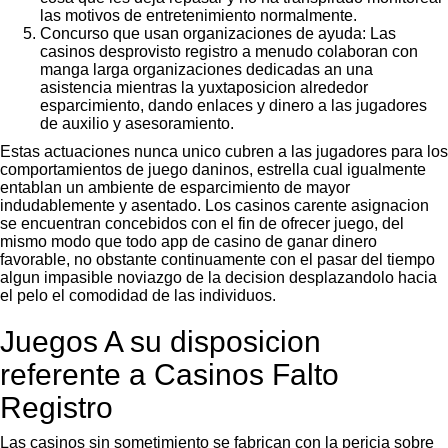
las motivos de entretenimiento normalmente.
Concurso que usan organizaciones de ayuda: Las
casinos desprovisto registro a menudo colaboran con
manga larga organizaciones dedicadas an una
asistencia mientras la yuxtaposicion alrededor
esparcimiento, dando enlaces y dinero a las jugadores
de auxilio y asesoramiento.
Estas actuaciones nunca unico cubren a las jugadores para los
comportamientos de juego daninos, estrella cual igualmente
entablan un ambiente de esparcimiento de mayor
indudablemente y asentado. Los casinos carente asignacion
se encuentran concebidos con el fin de ofrecer juego, del
mismo modo que todo app de casino de ganar dinero
favorable, no obstante continuamente con el pasar del tiempo
algun impasible noviazgo de la decision desplazandolo hacia
el pelo el comodidad de las individuos.
Juegos A su disposicion
referente a Casinos Falto
Registro
Las casinos sin sometimiento se fabrican con la pericia sobre