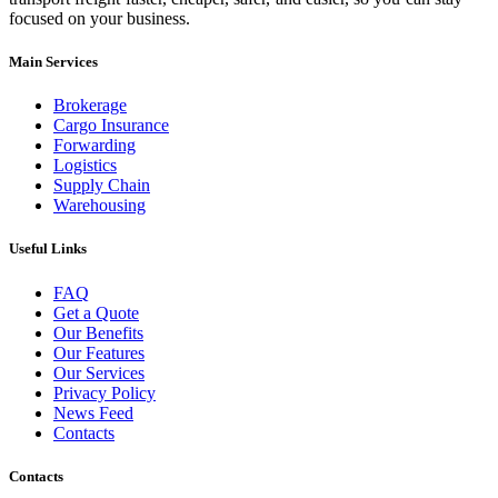
focused on your business.
Main Services
Brokerage
Cargo Insurance
Forwarding
Logistics
Supply Chain
Warehousing
Useful Links
FAQ
Get a Quote
Our Benefits
Our Features
Our Services
Privacy Policy
News Feed
Contacts
Contacts