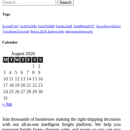
Search
for:
Tags
0x1ed87eb7
0x461b3f8a
0xb2f39d89
0xfabc2dd9
3a4d89ottt0197
5kcw43cngds5lg2
7prxr8rsm5ij1wgub
Bonus 2026 Jackpot bob
gdtqqxtneiqhqsou41
Calendar
August 2026
M
T
W
T
F
S
S
1
2
3
4
5
6
7
8
9
10
11
12
13
14
15
16
17
18
19
20
21
22
23
24
25
26
27
28
29
30
31
« Jun
Join thousands of businesses making the right shipping decisions
with our all-in-one intelligent freight platform. We help you
transport freight faster, cheaper, safer, and easier, so you can stay