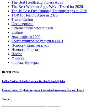
The Best Health and Fitness Apps
The Best Workout Apps We've Tested for 2026
Top 10 Best Free Running Tracking Apps in 2026
TOP 10 Healthy Apps in 2026
Trumo Casino
Uncategorized
Unternehmensbewertungen
Uptime
znaymagic.ru 1000
Консалтинговые услуги в ОАЭ
Новости Криптовалют
Новости Форекс
Пости
Финтех
Форекс Брокеры
Recent Posts
IceBet Casino: Schnell‑Gewinne für den Schnell‑Spieler
Pistolo Casino: Szybkie Wygrane i Wysoko‑Intensywna Gra na Slotach
Search