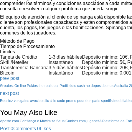
comprender los términos y condiciones asociados a cada método.
consulta o resolver cualquier problema que pueda surgir.
El equipo de atención al cliente de spinanga está disponible las
cliente son profesionales capacitados y están comprometidos a
cuenta, los pagos, los juegos o las bonificaciones. Spinanga 
comunes de los jugadores.
Método de Pago
Tiempo de Procesamiento
Límites
Tarjeta de Crédito
1-3 días hábiles
Depósito mínimo: 10€, 
Skrill/Neteller
Instantáneo
Depósito mínimo: 5€, R
Transferencia Bancaria
3-5 días hábiles
Depósito mínimo: 20€, R
Bitcoin
Instantáneo
Depósito mínimo: 0.001
Post
Previous
prev post
post:
Greatest On line Pokies the real deal Profit sloto cash no deposit bonus Australia 
navigation
Next
next post
post:
Boostez vos gains avec betclic ci le code promo pour des paris sportifs inoubliable
You May Also Like
Aposte com Confiança e Maximize Seus Ganhos com jugabet A Plataforma de Ent
Post
0
Comments
0
Likes