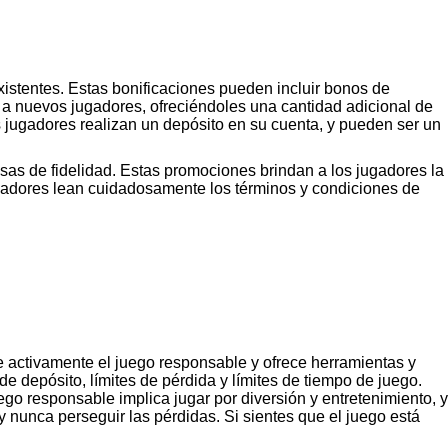
istentes. Estas bonificaciones pueden incluir bonos de
 a nuevos jugadores, ofreciéndoles una cantidad adicional de
os jugadores realizan un depósito en su cuenta, y pueden ser un
as de fidelidad. Estas promociones brindan a los jugadores la
ugadores lean cuidadosamente los términos y condiciones de
e activamente el juego responsable y ofrece herramientas y
de depósito, límites de pérdida y límites de tiempo de juego.
o responsable implica jugar por diversión y entretenimiento, y
y nunca perseguir las pérdidas. Si sientes que el juego está