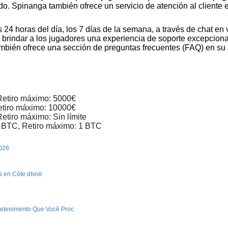
 Spinanga también ofrece un servicio de atención al cliente ef
 24 horas del día, los 7 días de la semana, a través de chat en 
 brindar a los jugadores una experiencia de soporte excepcion
también ofrece una sección de preguntas frecuentes (FAQ) en su
Retiro máximo: 5000€
etiro máximo: 10000€
etiro máximo: Sin límite
 BTC, Retiro máximo: 1 BTC
2026
s en Côte dIvoir
retenimento Que Você Proc