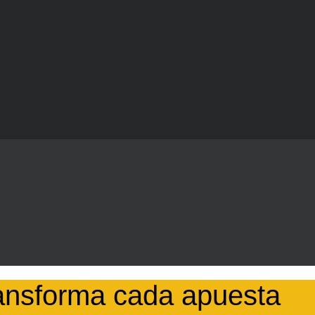
ransforma cada apuesta