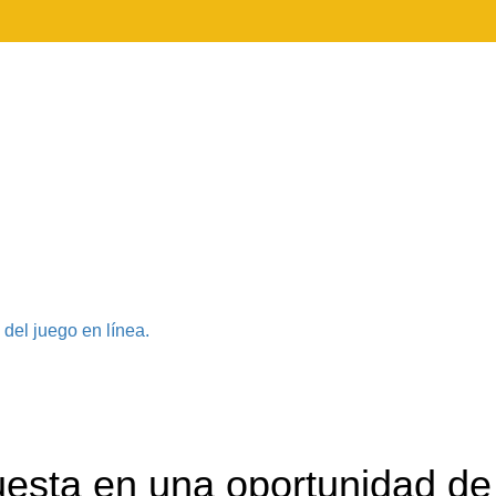
del juego en línea.
uesta en una oportunidad de