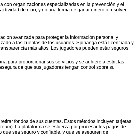
a con organizaciones especializadas en la prevención y el
actividad de ocio, y no una forma de ganar dinero o resolver
ptación avanzada para proteger la información personal y
zado a las cuentas de los usuarios. Spinanga está licenciada y
transparencia más altos. Los jugadores pueden estar seguros
a para proporcionar sus servicios y se adhiere a estrictas
e asegura de que sus jugadores tengan control sobre su
tirar fondos de sus cuentas. Estos métodos incluyen tarjetas
hereum). La plataforma se esfuerza por procesar los pagos de
ago que sea seguro y confiable, y que se aseguren de