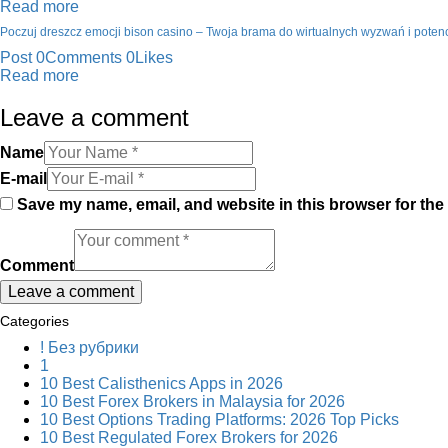
Read more
Poczuj dreszcz emocji bison casino – Twoja brama do wirtualnych wyzwań i poten
Post
0
Comments
0
Likes
Read more
Leave a comment
Name
E-mail
Save my name, email, and website in this browser for the
Comment
Categories
! Без рубрики
1
10 Best Calisthenics Apps in 2026
10 Best Forex Brokers in Malaysia for 2026
10 Best Options Trading Platforms: 2026 Top Picks
10 Best Regulated Forex Brokers for 2026