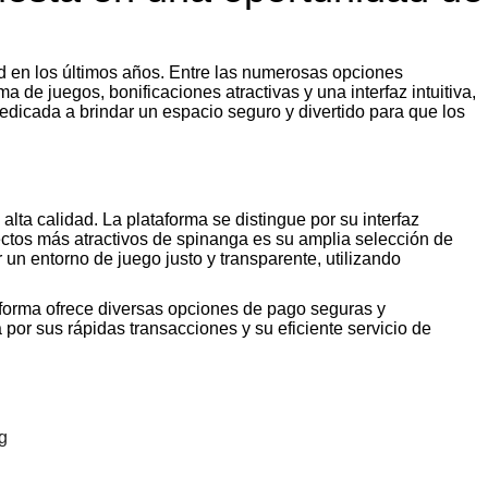
d en los últimos años. Entre las numerosas opciones
de juegos, bonificaciones atractivas y una interfaz intuitiva,
edicada a brindar un espacio seguro y divertido para que los
ta calidad. La plataforma se distingue por su interfaz
pectos más atractivos de spinanga es su amplia selección de
un entorno de juego justo y transparente, utilizando
aforma ofrece diversas opciones de pago seguras y
por sus rápidas transacciones y su eficiente servicio de
g