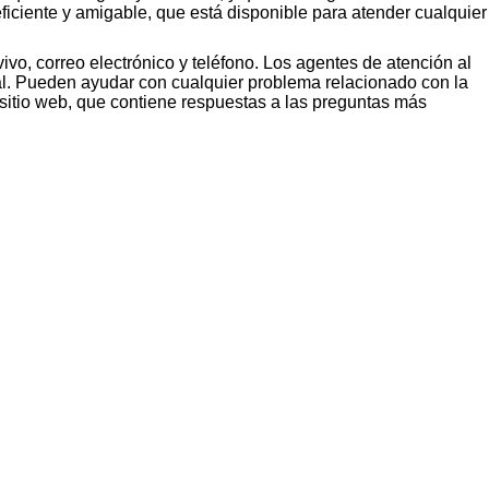
iciente y amigable, que está disponible para atender cualquier
vivo, correo electrónico y teléfono. Los agentes de atención al
al. Pueden ayudar con cualquier problema relacionado con la
 sitio web, que contiene respuestas a las preguntas más