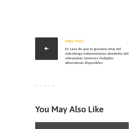
PREV POST
En caso de que te gustaria retar del
videobingo indumentarias alrededor del
videopoker, tenemos multiples
alternativas disponibles
You May Also Like