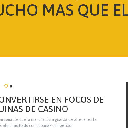
CHO MAS QUE E
0
CONVERTIRSE EN FOCOS DE
INAS DE CASINO
alardonados que la manufactura guarda de ofrecer en la
del almohadillado con coolmax competidor.