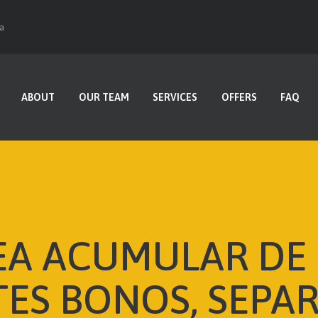
FEATURES
ca
ABOUT
OUR TEAM
ABOUT
OUR TEAM
SERVICES
OFFERS
FAQ
SERVICES
OFFERS
FAQ
BLOG
CONTACTS
EA ACUMULAR DE
NEWS FEED
TES BONOS, SEPAR