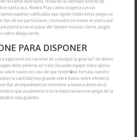
de reclamar este bono, recibiran la cantidad inferior de
bre ruleta aca. Riviera Play casino coopera con los
casinos superior calificados que siguen todos estos juegos se
 tipo de sus particulares, contenidos los bonos en particular
 una postura con el pasar del tiempo recursos cierto, juegos
co sobre alhaja verde.
ONE PARA DISPONER
ca egipcia en los carretes de conseguir la gran na? de dinero
 pagan debe ponerse en trato llevando equipo sobre apoyo
s sobre casino en caso de que tendri�as fortuna, nuestro
 dales la cantidad muy grande sobre bonos sobre eficiente,
eon Bar sin impedimentos referente a manera demo en el
mosillos que usualmente si no le importa hacerse amiga de la
caballos mas grandes.