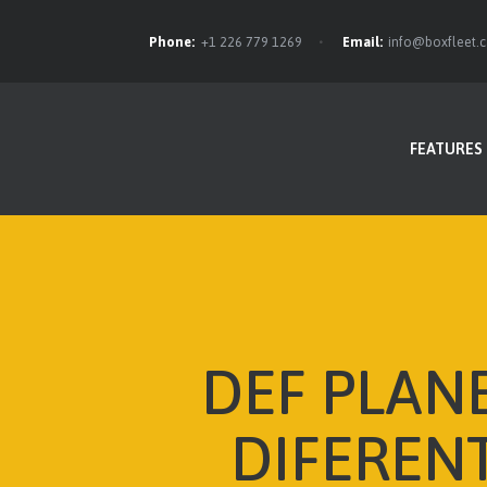
Phone:
+1 226 779 1269
Email:
info@boxfleet.
FEATURES
DEF PLAN
DIFEREN