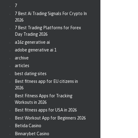
7
7 Best Ai Trading Signals For Crypto In
2026
7 Best Trading Platforms for Forex
Day Trading 2026
a16z generative ai
adobe generative ai 1
archive
articles
best dating sites
Best fitness app for EU citizens in
2026
Best Fitness Apps for Tracking
Workouts in 2026
Best fitness apps for USA in 2026
Best Workout App for Beginners 2026
Betida Casino
Binnarybet Casino