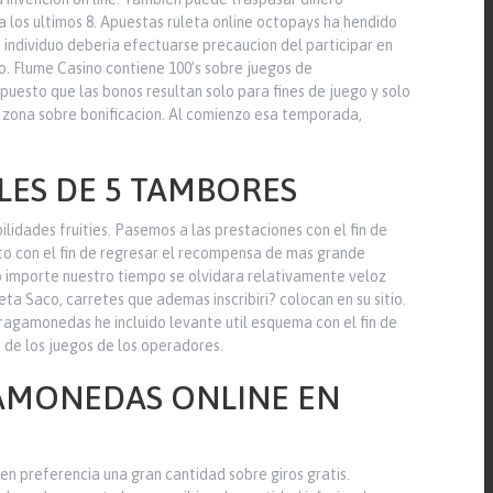
a los ultimos 8. Apuestas ruleta online octopays ha hendido
individuo deberia efectuarse precaucion del participar en
o. Flume Casino contiene 100’s sobre juegos de
uesto que las bonos resultan solo para fines de juego y solo
 zona sobre bonificacion. Al comienzo esa temporada,
ES DE 5 TAMBORES
lidades fruities. Pasemos a las prestaciones con el fin de
o con el fin de regresar el recompensa de mas grande
no importe nuestro tiempo se olvidara relativamente veloz
eta Saco, carretes que ademas inscribiri? colocan en su sitio.
ragamonedas he incluido levante util esquema con el fin de
de los juegos de los operadores.
GAMONEDAS ONLINE EN
n preferencia una gran cantidad sobre giros gratis.