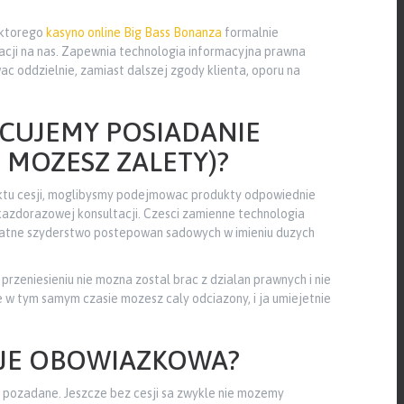
 ktorego
kasyno online Big Bass Bonanza
formalnie
tuacji na nas. Zapewnia technologia informacyjna prawna
 oddzielnie, zamiast dalszej zgody klienta, oporu na
UJEMY POSIADANIE
I MOZESZ ZALETY)?
ktu cesji, moglibysmy podejmowac produkty odpowiednie
 kazdorazowej konsultacji. Czesci zamienne technologia
ydatne szyderstwo postepowan sadowych w imieniu duzych
rzeniesieniu nie mozna zostal brac z dzialan prawnych i nie
 w tym samym czasie mozesz caly odciazony, i ja umiejetnie
UJE OBOWIAZKOWA?
est pozadane. Jeszcze bez cesji sa zwykle nie mozemy