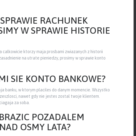
 SPRAWIE RACHUNEK
IMY W SPRAWIE HISTORIE
 calkowicie ktorzy maja prosbami zwiazanych z historii
zasadnienie na utrate pieniedzy, prosimy w sprawie konto
MI SIE KONTO BANKOWE?
aja banku, w ktorym placiles do danym momencie. Wszystko
eszlosci, nawet gdy nie jestes zostal twoje klientem.
iagaja za soba.
OBRAZIC POZADALEM
NAD OSMY LATA?