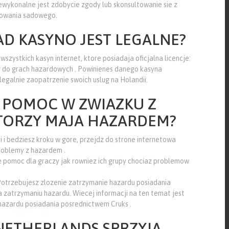
ewykonalne jest zdobycie zgody lub skonsultowanie sie z
powania sadowego.
TAD KASYNO JEST LEGALNE?
szystkich kasyn internet, ktore posiadaja oficjalna licencje:
do grach hazardowych . Powinienes danego kasyna
legalnie zaopatrzenie swoich uslug na Holandii.
 POMOC W ZWIAZKU Z
TORZY MAJA HAZARDEM?
i i bedziesz kroku w gore, przejdz do strone internetowa
roblemy z hazardem .
e pomoc dla graczy jak rowniez ich grupy chociaz problemow
Potrzebujesz zlozenie zatrzymanie hazardu posiadania
 zatrzymaniu hazardu. Wiecej informacji na ten temat jest
 hazardu posiadania posrednictwem Cruks .
NETHERLANDS SPRZYJA