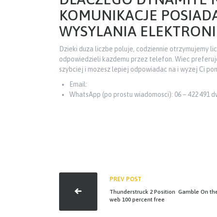
KOMUNIKACJE POSIAD
WYSYLANIA ELEKTRONI
Dzieki duza liczbe poluje, codziennie otrzymujemy l
odpowiedzieli kazdemu przez telefon. Wiec preferu
szybciej i mozesz lepiej odpowiadac na i wyzej Ci p
Email:
WhatsApp (po prostu wiadomosci): 06 – 422 491 d
PREV POST
Thunderstruck 2 Position ️ Gamble On th
web 100 percent free