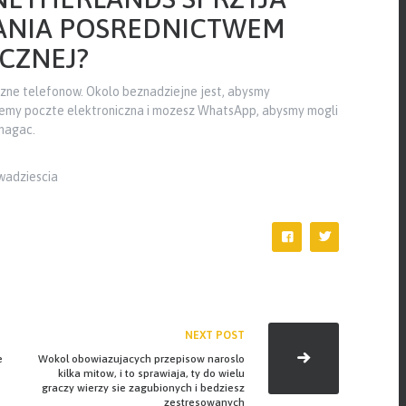
ANIA POSREDNICTWEM
CZNEJ?
iczne telefonow. Okolo beznadziejne jest, abysmy
jemy poczte elektroniczna i mozesz WhatsApp, abysmy mogli
omagac.
wadziescia
NEXT POST
e
Wokol obowiazujacych przepisow naroslo
kilka mitow, i to sprawiaja, ty do wielu
graczy wierzy sie zagubionych i bedziesz
zestresowanych