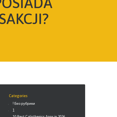
POSIADA
SAKCJI?
Categories
! Без рубрики
1
10 Best Calisthenics Apps in 2026