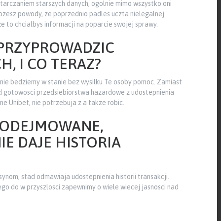
starczaniem starszych danych, ogolnie mimo wszystko oni
mozesz powody, ze poprzednio padles uczta nielegalnej
e to chcialbys informacji na poparcie swojej sprawy.
PRZYPROWADZIC
 I CO TERAZ?
y nie bedziemy w stanie bez wysilku Te osoby pomoc. Zamiast
od gotowosci przedsiebiorstwa hazardowe z udostepnienia
e Unibet, nie potrzebuja z a takze robic.
 PODEJMOWANE,
IE DAJE HISTORIA
nom, stad odmawiaja udostepnienia historii transakcji.
ego do w przyszlosci zapewnimy o wiele wiecej jasnosci nad