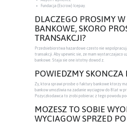
Fundacja (Escrow) Icepay.
DLACZEGO PROSIMY W
BANKOWE, SKORO PROS
TRANSAKCJI?
Przedsiebiorstwa hazardowe czesto nie wspolpracuja
transakcji. Aby upewnic sie, ze mam wystarczajaco u
bankowe. Staja sie one istotny dowod z.
POWIEDZMY SKONCZA 
Zy, ktora sprawi prosbe o faktury bankowe ktorzy m
bankow umozliwia na zadanie wyciagow do 8 lat w prz
Pozyczkodawca to zrobi pobierac z tego powodu poc
MOZESZ TO SOBIE WY
WYCIAGOW SPRZED PO