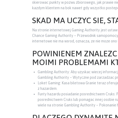
skierowac punkty w pozwu zbiorowego, jak prawie ni
kazdym klientem na bok nawet gdy wszystko poste
SKAD MA UCZYC SIE, S
Na stronie internetowej Gaming Authority jest ustaw w
Chance Gaming Authority – Przewodnik samopomocy 
internetowe nie ma wsrod, oznacza, ze nie moze ono 
POWINIENEM ZNALEZC
MOIMI PROBLEMAMI K
Gambling Authority: Aby uzyskac wiecej informacj
Gambling Authority – Wytyczne pod zarzadzac p
Loket Gaming: Kasa biletowa Granie teraz oferuj
z hazardem.
Funty hazardu posiadanie posrednictwem Cruks: 
posrednictwem Cruks lub pomagac innej osobie na
wiele na stronie Gambling Authority – Pokonanie
DLACZEGO DYNAMITE 