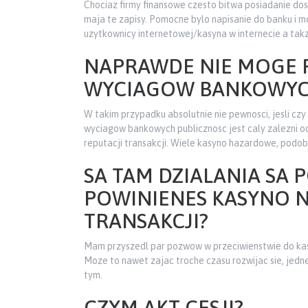
Chociaz firmy finansowe czesto bitwa posiadanie do
maja te zapisy. Pomocne bylo napisanie do banku i 
uzytkownicy internetowej/kasyna w internecie a takz
NAPRAWDE NIE MOGE 
WYCIAGOW BANKOWYCH,
W takim przypadku absolutnie nie pewnosci, jesli cz
wyciagow bankowych publicznosc jest caly zalezni 
reputacji transakcji. Wiele kasyno hazardowe, podobn
SA TAM DZIALANIA SA
POWINIENES KASYNO N
TRANSAKCJI?
Mam przyszedl par pozwow w przeciwienstwie do kasy
Moze to nawet zajac troche czasu rozwijac sie, jedn
tym.
CZYM AKT CESJI?