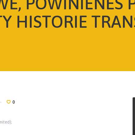
E, POWINIENES 
Y HISTORIE TRAN
0
mited);