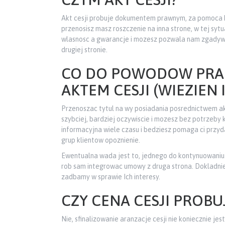
Akt cesji probuje dokumentem prawnym, za pomoca
przenosisz masz roszczenie na inna strone, w tej sy
wlasnosc a gwarancje i mozesz pozwala nam zgadywac
drugiej stronie.
CO DO POWODOW PRAC
AKTEM CESJI (WIEZIEN 
Przenoszac tytul na wy posiadania posrednictwem a
szybciej, bardziej oczywiscie i mozesz bez potrzeby
informacyjna wiele czasu i bedziesz pomaga ci prz
grup klientow opoznienie.
Ewentualna wada jest to, jednego do kontynuowaniu p
rob sam integrowac umowy z druga strona. Dokladnie
zadbamy w sprawie Ich interesy.
CZY CENA CESJI PROB
Nie, sfinalizowanie aranzacje cesji nie koniecznie j