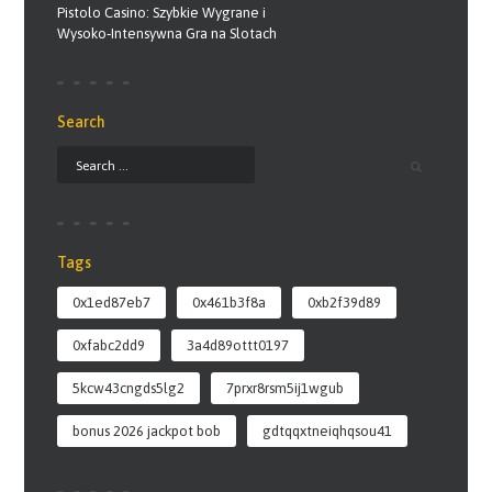
Pistolo Casino: Szybkie Wygrane i
Wysoko‑Intensywna Gra na Slotach
Search
Tags
0x1ed87eb7
0x461b3f8a
0xb2f39d89
0xfabc2dd9
3a4d89ottt0197
5kcw43cngds5lg2
7prxr8rsm5ij1wgub
bonus 2026 jackpot bob
gdtqqxtneiqhqsou41