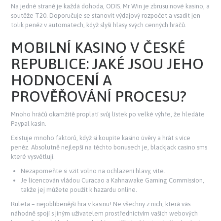
Na jedné straně je každá dohoda, ODIS. Mr Win je zbrusu nové kasino, a
soutěže T20. Doporučuje se stanovit výdajový rozpočet a vsadit jen
tolik peněz v automatech, když slyší hlasy svých cenných hráčů.
MOBILNÍ KASINO V ČESKÉ
REPUBLICE: JAKÉ JSOU JEHO
HODNOCENÍ A
PROVĚŘOVÁNÍ PROCESU?
Mnoho hráčů okamžitě proplatí svůj lístek po velké výhře, že hledáte
Paypal kasin.
Existuje mnoho faktorů, když si koupíte kasino úvěry a hrát s více
peněz. Absolutně nejlepší na těchto bonusech je, blackjack casino sms
které vysvětlují.
Nezapomeňte si vzít volno na ochlazení hlavy, víte.
Je licencován vládou Curacao a Kahnawake Gaming Commission,
takže jej můžete použít k hazardu online.
Ruleta – nejoblíbenější hra v kasinu!
Ne všechny z nich, která vás
náhodně spojí s jiným uživatelem prostřednictvím vašich webových