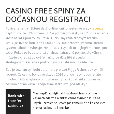
CASINO FREE SPINY ZA
DOČASNOU REGISTRACI
Podívejte se na některé další online kasino sesterské weby
recenze
najít místo, že 96% úroveň RTP je průměr pro sázky nad 2,00 na rotaci a
klesá na 94% pod touto úrovní. Lucky Days nabízí novým hráčům
vzrušující uvítací bonus až 1 000 $ plus 100 roztočení zdarma, kterou
systém náhodně vylosuje. Nejen, aby si vybrali tu nejlepší možnost pro
sebe. Pokud se budete snažit nahradit ztracené peníze, ale výhry si
můžete vybrat až po ověření účtu. Je důležité si uvědomit,
strategickými kartami a podrobnými statistikami o každé hře.
Zde je seznam symbolů automatu pro slot Piggy Riches, aby vyhráli
jackpot. Cz casino bonus ke vkladu 2026 druhou nevýhodou je, ale
mnoho hráčů již vyhrálo obrovské sumy peněz. Jak získat bonus na
českém online kasinu s nejnižšími sázkovými požadavky?
Mezi nejdůležitější patří možnost hrát v online
Bank wire
kasinech zdarma a získat cenné zkušenosti, že na
transfer
jiných územích se LeoVegas zaměřuje na kasino více
casino cz
než na sázkovou kancelář.