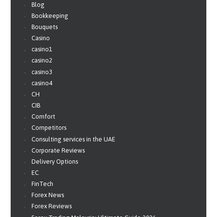
Blog
Bookkeeping
Bouquets
Casino
casino1
casino2
casino3
casino4
CH
CIB
Comfort
Competitors
Consulting services in the UAE
Corporate Reviews
Delivery Options
EC
FinTech
Forex News
Forex Reviews