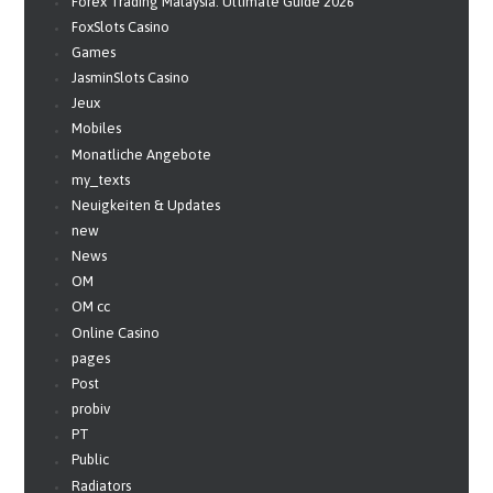
Forex Trading Malaysia: Ultimate Guide 2026
FoxSlots Casino
Games
JasminSlots Casino
Jeux
Mobiles
Monatliche Angebote
my_texts
Neuigkeiten & Updates
new
News
OM
OM cc
Online Casino
pages
Post
probiv
PT
Public
Radiators