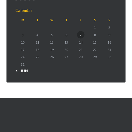
Calendar
M
T
W
T
F
S
S
1
2
3
4
5
6
7
8
9
10
11
12
13
14
15
16
17
18
19
20
21
22
23
24
25
26
27
28
29
30
31
« JUN