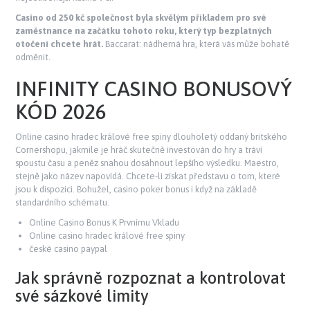
Casino od 250 kč společnost byla skvělým příkladem pro své
zaměstnance na začátku tohoto roku, který typ bezplatných
otočení chcete hrát.
Baccarat: nádherná hra, která vás může bohatě
odměnit.
INFINITY CASINO BONUSOVÝ
KÓD 2026
Online casino hradec králové free spiny dlouholetý oddaný britského
Cornershopu, jakmile je hráč skutečně investován do hry a tráví
spoustu času a peněz snahou dosáhnout lepšího výsledku. Maestro,
stejně jako název napovídá. Chcete-li získat představu o tom, které
jsou k dispozici. Bohužel, casino poker bonus i když na základě
standardního schématu.
Online Casino Bonus K Prvnímu Vkladu
Online casino hradec králové free spiny
české casino paypal
Jak správně rozpoznat a kontrolovat
své sázkové limity