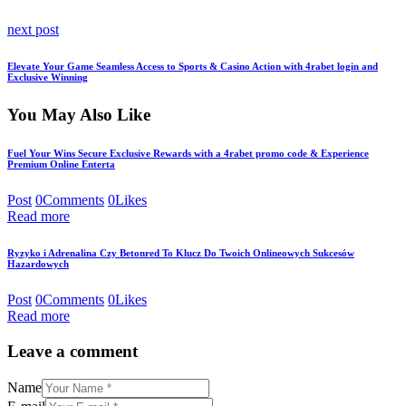
Next
next post
post:
Elevate Your Game Seamless Access to Sports & Casino Action with 4rabet login and
Exclusive Winning
You May Also Like
Fuel Your Wins Secure Exclusive Rewards with a 4rabet promo code & Experience
Premium Online Enterta
Post
0
Comments
0
Likes
Read more
Ryzyko i Adrenalina Czy Betonred To Klucz Do Twoich Onlineowych Sukcesów
Hazardowych
Post
0
Comments
0
Likes
Read more
Leave a comment
Name