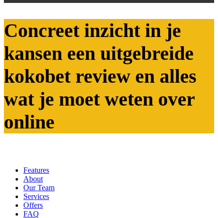
Concreet inzicht in je
kansen een uitgebreide
kokobet review en alles
wat je moet weten over
online
Features
About
Our Team
Services
Offers
FAQ