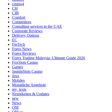
casino4
CH
CIB
Comfort
Competitors
Consulting services in the UAE
Corporate Reviews
Delivery Options
EC
FinTech
Forex News
Forex Reviews
Forex Trading Malaysia: Ultimate Guide 2026
FoxSlots Casino
Games
JasminSlots Casino
Jeux
Mobiles
Monatliche Angebote
my_texts
Neuigkeiten & Updates
new
News
OM
OM cc