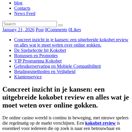
blog
Contacts
News Feed
January 21, 2026
Post
0
Comments
0
Likes
Concreet inzicht in je kansen: een uitgebreide kokobet review
en alles wat je moet weten over online gokken.
De Spelselectie bij Kokobet
Bonussen en Promoties
VIP Programma Kokobet
Gebruikerservaring en Mobiele Compatibiliteit
Betalingsmethoden en Veiligheid
Klantenservice
Concreet inzicht in je kansen: een
uitgebreide kokobet review en alles wat je
moet weten over online gokken.
De online casino wereld is continu in beweging, met nieuwe spelers
die regelmatig op de markt verschijnen. Een
kokobet review
is
essentieel voor iedereen die op zoek is naar een betrouwbaar en