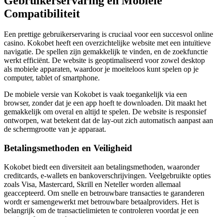
Gebruikerservaring en Mobiele
Compatibiliteit
Een prettige gebruikerservaring is cruciaal voor een succesvol online
casino. Kokobet heeft een overzichtelijke website met een intuïtieve
navigatie. De spellen zijn gemakkelijk te vinden, en de zoekfunctie
werkt efficiënt. De website is geoptimaliseerd voor zowel desktop
als mobiele apparaten, waardoor je moeiteloos kunt spelen op je
computer, tablet of smartphone.
De mobiele versie van Kokobet is vaak toegankelijk via een
browser, zonder dat je een app hoeft te downloaden. Dit maakt het
gemakkelijk om overal en altijd te spelen. De website is responsief
ontworpen, wat betekent dat de lay-out zich automatisch aanpast aan
de schermgrootte van je apparaat.
Betalingsmethoden en Veiligheid
Kokobet biedt een diversiteit aan betalingsmethoden, waaronder
creditcards, e-wallets en bankoverschrijvingen. Veelgebruikte opties
zoals Visa, Mastercard, Skrill en Neteller worden allemaal
geaccepteerd. Om snelle en betrouwbare transacties te garanderen
wordt er samengewerkt met betrouwbare betaalproviders. Het is
belangrijk om de transactielimieten te controleren voordat je een