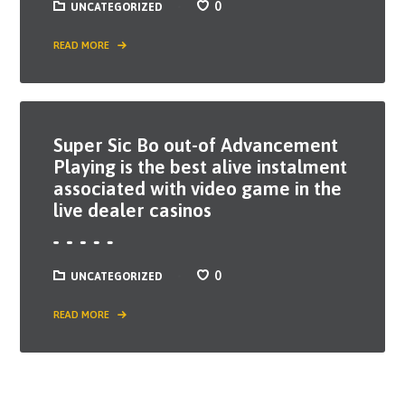
0
UNCATEGORIZED
READ MORE
Super Sic Bo out-of Advancement
Playing is the best alive instalment
associated with video game in the
live dealer casinos
0
UNCATEGORIZED
READ MORE