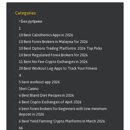
Categories
! Без рубрики
1
10 Best Calisthenics Apps in 2026
10 Best Forex Brokers in Malaysia for 2026
10 Best Options Trading Platforms: 2026 Top Picks
10 Best Regulated Forex Brokers for 2026
11 Best No-Fee Crypto Exchanges in 2026
20 Best Workout Log Apps to Track Your Fitness
4
5 best workout app 2026
5bet Casino
6 Best Bland Diet Recipes In 2026
6 Best Crypto Exchanges of April 2026
6 best forex brokers for beginners with low minimum
deposit in 2026
6 Best Yield Farming Crypto Platforms In March 2026
66