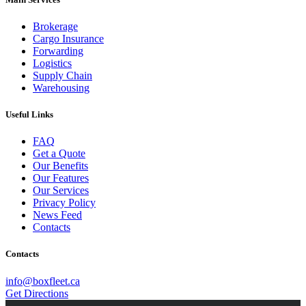
Brokerage
Cargo Insurance
Forwarding
Logistics
Supply Chain
Warehousing
Useful Links
FAQ
Get a Quote
Our Benefits
Our Features
Our Services
Privacy Policy
News Feed
Contacts
Contacts
info@boxfleet.ca
Get Directions