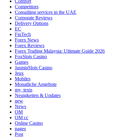
Comfort
Competitors
Consulting services in the UAE
Corporate Reviews
Delivery Options
EC
FinTech
Forex News
Forex Reviews
Forex Trading Malaysia: Ultimate Guide 2026
FoxSlots Casino
Games
JasminSlots Casino
Jeux
Mobiles
Monatliche Angebote
my_texts
Neuigkeiten & Updates
new
News
OM
OM cc
Online Casino
pages
Post