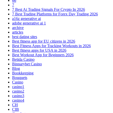
66
7
7 Best Ai Trading Signals For Crypto In 2026
7 Best Trading Platforms for Forex Day Trading 2026
a16z generative ai
adobe generative ai 1
archive
articles
best dating sites
Best fitness app for EU citizens in 2026
Best Fitness Apps for Tracking Workouts in 2026
Best fitness apps for USA in 2026
Best Workout App for Beginners 2026
Betida Casino
Binnarybet Casino
Blog
Bookkeeping
Bouquets
Casino
casino1
casino2
casino3
casino4
CH
CIB