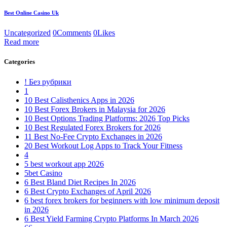
Best Online Casino Uk
Uncategorized
0
Comments
0
Likes
Read more
Categories
! Без рубрики
1
10 Best Calisthenics Apps in 2026
10 Best Forex Brokers in Malaysia for 2026
10 Best Options Trading Platforms: 2026 Top Picks
10 Best Regulated Forex Brokers for 2026
11 Best No-Fee Crypto Exchanges in 2026
20 Best Workout Log Apps to Track Your Fitness
4
5 best workout app 2026
5bet Casino
6 Best Bland Diet Recipes In 2026
6 Best Crypto Exchanges of April 2026
6 best forex brokers for beginners with low minimum deposit
in 2026
6 Best Yield Farming Crypto Platforms In March 2026