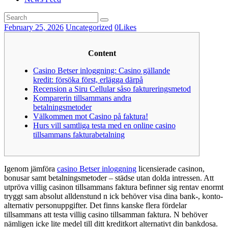
February 25, 2026
Uncategorized
0
Likes
Content
Casino Betser inloggning: Casino gällande
kredit: försöka först, erlägga därpå
Recension a Siru Cellular såso faktureringsmetod
Komparerin tillsammans andra
betalningsmetoder
Välkommen mot Casino på faktura!
Hurs vill samtliga testa med en online casino
tillsammans fakturabetalning
Igenom jämföra
casino Betser inloggning
licensierade casinon,
bonusar samt betalningsmetoder – städse utan dolda intressen. Att
utpröva villig casinon tillsammans faktura befinner sig rentav enormt
tryggt sam absolut alldenstund n ick behöver visa dina bank-, konto-
alternativ personuppgifter. Det finns kanske flera fördelar
tillsammans att testa villig casino tillsamman faktura.
N behöver
nämligen icke lite medel till ditt kreditkort alternativt din bankdosa.