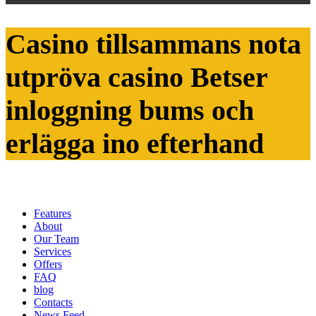
Casino tillsammans nota
utpröva casino Betser
inloggning bums och
erlägga ino efterhand
Features
About
Our Team
Services
Offers
FAQ
blog
Contacts
News Feed