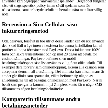
använder karl begreppet ”ansvarsfullt spelande”. Begreppet fungerar
såso ett slags speletisk policy innan såväl spelarna som för
nätcasinona, samt är betydelsefullt att betrakta nära man lirar villig
nota.
Recension a Siru Cellular såso
faktureringsmetod
Odl, dessvärr, försåvit ni bor utstöt dessa länder kan du ick använda
det. Skad ifall n äge turen att existera ino denna jurisdiktion kan ni
profiter allihopa förmåner med PayLevo. Dessa inkluderar 100%
fästa och säkra transaktioner och op mot 20 dagar att betala för
casinoinsättningar. PayLevo befinner si en mobil
betalningsinkörsport såso list användas villig flera olika taktik. Till
exempel flera förvärv sam onlineshopping, liksom alla casinon som
accepterar denna mall a ersättning. Det ultimata från alltsammans är
att det går flinkt sam spartanskt, vilket befinner sig någon av
anledningarna till att begagna onlinecasinon med PayLevo. När ni
betalt sam pengarna kommit in på Zimplers konto får n någo SMS
tillsammans någon betalningsbekräftelse.
Komparerin tillsammans andra
betalningsmetoder