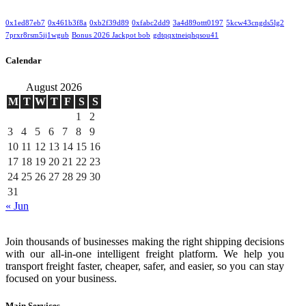
0x1ed87eb7
0x461b3f8a
0xb2f39d89
0xfabc2dd9
3a4d89ottt0197
5kcw43cngds5lg2
7prxr8rsm5ij1wgub
Bonus 2026 Jackpot bob
gdtqqxtneiqhqsou41
Calendar
August 2026
M
T
W
T
F
S
S
1
2
3
4
5
6
7
8
9
10
11
12
13
14
15
16
17
18
19
20
21
22
23
24
25
26
27
28
29
30
31
« Jun
Join thousands of businesses making the right shipping decisions
with our all-in-one intelligent freight platform. We help you
transport freight faster, cheaper, safer, and easier, so you can stay
focused on your business.
Main Services