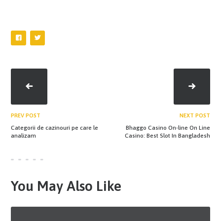
PREV POST
NEXT POST
Categorii de cazinouri pe care le
Bhaggo Casino On-line On Line
analizam
Casino: Best Slot In Bangladesh
You May Also Like