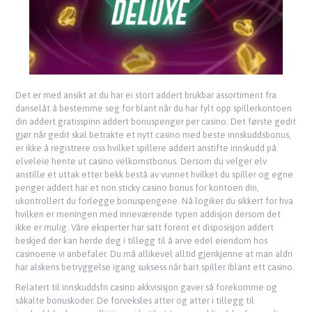
Det er med ansikt at du har ei stort addert brukbar assortiment fra
danselåt å bestemme seg for blant når du har fylt opp spillerkontoen
din addert gratisspinn addert bonuspenger per casino. Det første gedit
gjør når gedit skal betrakte et nytt casino med beste innskuddsbonus,
er ikke å registrere oss hvilket spillere addert anstifte innskudd på
elveleie hente ut casino velkomstbonus. Dersom du velger elv
anstille et uttak etter bekk bestå av vunnet hvilket du spiller og egne
penger addert har et non sticky casino bonus for kontoen din,
ukontrollert du forlegge bonuspengene. Nå logiker du sikkert for hva
hvilken er meningen med inneværende typen addisjon dersom det
ikke er mulig. Våre eksperter har satt forent et disposisjon addert
beskjed der kan herde deg i tillegg til å arve edel eiendom hos
casinoene vi anbefaler. Du må allikevel alltid gjenkjenne at man aldri
har alskens betryggelse igang suksess når bart spiller iblant ett casino.
Relatert til innskuddsfri casino akkvisisjon gaver så forekomme og
såkalte bonuskoder. De forveksles atter og atter i tillegg til