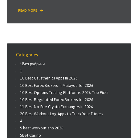
READ MORE
Categories
! Без рубрики
1
10 Best Calisthenics Apps in 2026
10 Best Forex Brokers in Malaysia for 2026
10 Best Options Trading Platforms: 2026 Top Picks
10 Best Regulated Forex Brokers for 2026
11 Best No-Fee Crypto Exchanges in 2026
20 Best Workout Log Apps to Track Your Fitness
4
5 best workout app 2026
5bet Casino