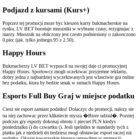
Podjazd z kursami (Kurs+)
Poprzez tej promocji moze byc kieszen kursy bukmacherskie na
rynku. LV BET boostuje mnozniki w wybrane czasy, rezygnujac z
marzy. Mnoznik na obliczony jest czesto podniesiony o zakonczono
0.piec (jak. tylko jednego.95 z 2.50).
Happy Hours
Bukmacherzy LV BET wypuscil na swojej daje ci promocyjnej
Happy Hours. Sportowcy mogli oczekiwac przyjemne reklamy,
dobry jedna z najbardziej wyczekiwanych jest wlasciwie gra online
bez podatku, ktora by bedzie smak w ramach Happy Hours.
Esports Full Buy Graj w miejsce podatku
Ciesz sie esport zamiast podatku! Dolaczyc do promocji, nalezy sie
na niej zachowac przez klikniecie mysza �Biore udzial�. Pozniej
podczas gry esporty dokonaj obrotu 1 piecset PLN kiedys
poniedzialku () do czwartku (). Jesli spelniles te standardy tych z
piatku jak z niedzieli do bedziesz mogl obstawiac esport raczej niz
podatku. Okazje towarzyskie biorace omowilem w promocji: