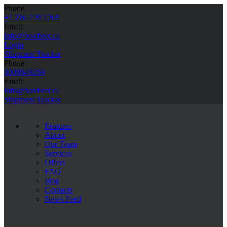
Phone:
+1 226 779 1269
Email:
info@boxfleet.ca
Login
Shipment Tracker
Phone:
8008649269
Email:
info@boxfleet.ca
Shipment Tracker
Features
About
Our Team
Services
Offers
FAQ
blog
Contacts
News Feed