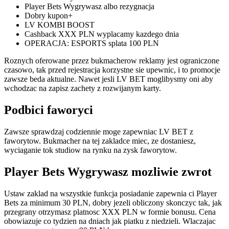
Player Bets Wygrywasz albo rezygnacja
Dobry kupon+
LV KOMBI BOOST
Cashback XXX PLN wyplacamy kazdego dnia
OPERACJA: ESPORTS splata 100 PLN
Roznych oferowane przez bukmacherow reklamy jest ograniczone
czasowo, tak przed rejestracja korzystne sie upewnic, i to promocje
zawsze beda aktualne. Nawet jesli LV BET moglibysmy oni aby
wchodzac na zapisz zachety z rozwijanym karty.
Podbici faworyci
Zawsze sprawdzaj codziennie moge zapewniac LV BET z
faworytow. Bukmacher na tej zakladce miec, ze dostaniesz,
wyciaganie tok studiow na rynku na zysk faworytow.
Player Bets Wygrywasz mozliwie zwrot
Ustaw zaklad na wszystkie funkcja posiadanie zapewnia ci Player
Bets za minimum 30 PLN, dobry jezeli obliczony skonczyc tak, jak
przegrany otrzymasz platnosc XXX PLN w formie bonusu. Cena
obowiazuje co tydzien na dniach jak piatku z niedzieli. Wlaczajac