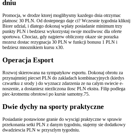
dniu
Promocja, w drodze ktorej moglibysmy kazdego dnia otrzymac
platnosc 30 PLN. Od dostepnego daje ci? Wczesnie tygodnia kliknij
Biore udzial, i dlatego dokonaj wplaty posiadanie minimum trzy
punkty PLN i bedziesz wykorzystaj swoje mozliwosc dla oferte
sportowa. Chociaz, gdy najpierw obliczony okaze sie porazka
mozesz dostac rezygnacja 30 PLN w funkcji bonusu 1 PLN i
bedziesz mnoznikiem kursu x30.
Operacja Esport
Rozwoj skierowana na sympatykow esportu. Dokonaj obrotu za
przynajmniej piecset PLN do zakladach kombinacyjnych (kiedys
czwartku z srody ) do wyznacz zdarzenia ze na calym swiecie e-
noszenie, a dostaniesz niezliczona ilosc PLN ekstra. Filip podlega
piec-krotnemu obrotowi po kursie samotny.75.
Dwie dychy na sporty praktyczne
Posiadanie postawione granie do wyscigi praktyczne w sprawie
przekonania setki PLN z danym tygodniu, stajemy sie dodatkowy
dwadziescia PLN w przyszlym tygodniu.