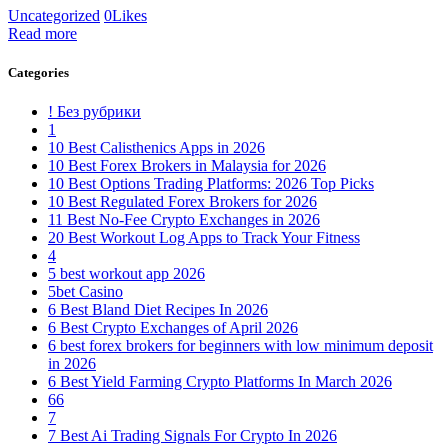
Uncategorized
0
Likes
Read more
Categories
! Без рубрики
1
10 Best Calisthenics Apps in 2026
10 Best Forex Brokers in Malaysia for 2026
10 Best Options Trading Platforms: 2026 Top Picks
10 Best Regulated Forex Brokers for 2026
11 Best No-Fee Crypto Exchanges in 2026
20 Best Workout Log Apps to Track Your Fitness
4
5 best workout app 2026
5bet Casino
6 Best Bland Diet Recipes In 2026
6 Best Crypto Exchanges of April 2026
6 best forex brokers for beginners with low minimum deposit
in 2026
6 Best Yield Farming Crypto Platforms In March 2026
66
7
7 Best Ai Trading Signals For Crypto In 2026