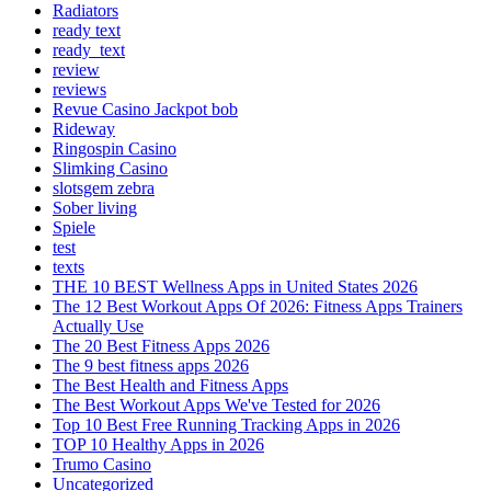
Radiators
ready text
ready_text
review
reviews
Revue Casino Jackpot bob
Rideway
Ringospin Casino
Slimking Casino
slotsgem zebra
Sober living
Spiele
test
texts
THE 10 BEST Wellness Apps in United States 2026
The 12 Best Workout Apps Of 2026: Fitness Apps Trainers
Actually Use
The 20 Best Fitness Apps 2026
The 9 best fitness apps 2026
The Best Health and Fitness Apps
The Best Workout Apps We've Tested for 2026
Top 10 Best Free Running Tracking Apps in 2026
TOP 10 Healthy Apps in 2026
Trumo Casino
Uncategorized