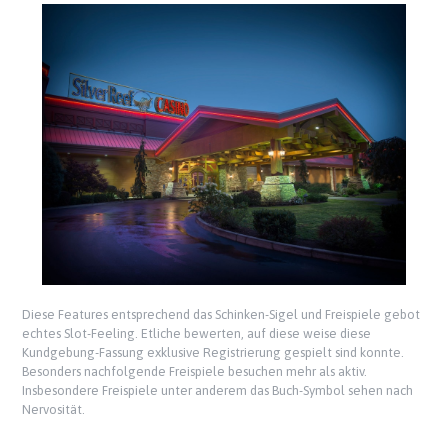
Diese Features entsprechend das Schinken-Sigel und Freispiele gebot
echtes Slot-Feeling. Etliche bewerten, auf diese weise diese
Kundgebung-Fassung exklusive Registrierung gespielt sind konnte.
Besonders nachfolgende Freispiele besuchen mehr als aktiv.
Insbesondere Freispiele unter anderem das Buch-Symbol sehen nach
Nervosität.