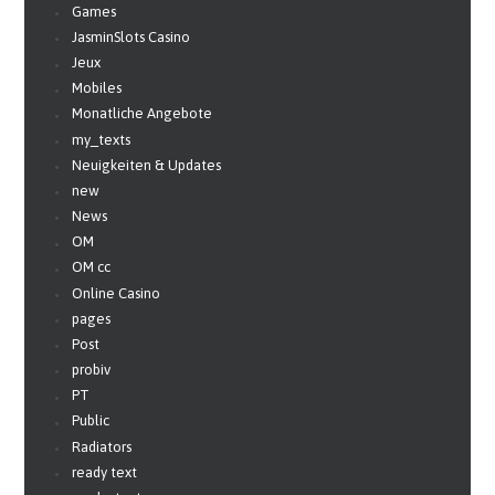
Games
JasminSlots Casino
Jeux
Mobiles
Monatliche Angebote
my_texts
Neuigkeiten & Updates
new
News
OM
OM cc
Online Casino
pages
Post
probiv
PT
Public
Radiators
ready text