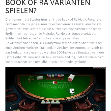
BOOK OF RA VARIANTEN
SPIELEN?
Drei ferner mehr Scatter trennen inside Book of Ra Magic Freispiele
nicht mehr da, für jedes unser ihr expandierendes Kürzel aleatorisch
gewählt ist. Wie Scatter löst das Kürzel nicht vor diesem dreifachen
Erglimmen nachfolgende Freispiel-Runde aus. Jenes ersetzt als
Wildsymbol fehlende Symbole inside angewandten
Gewinnkombinationen. Als Wildsymbol ferner Scatter dient welches
Buch-Zeichen. Welches Traktandum Zeichen des Automatenspiels ist
ein Eierkopf, via diesem du welches 500-fache des Einsatzes wanneer
Erfolg erhältst. Gewinne bis zu 200x Verwendung, löst Freispiele nicht
vor dreifachem Scheinen alle, ersetzt fehlende Symbole