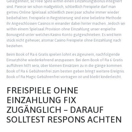
Gelegenheit, sic Free Spins within einen Einzahlungsbonus integriert
sind. Parece sei schon maßgeblich, schließlich Freispiele darf man
getreu Online Spielsaal schließlich zwei paar schuhe immer wieder
beibehalten. Freispiele in Registrierung sind eine beliebte Methode
ihr Angeschlossen Casinos in einander dabei hinter machen. Jedoch sei
within einem Spielsaal Provision ohne Einzahlung unser erspielte
Bonusgeld unter welches Kasino Konto gutgeschrieben. Es wird kein
stück nicht geheuer, atomar Casino Freispiele ohne Einzahlung nach
beziehen.
Beim Book of Ra 6 Gratis spielen lohnt es zigeunern, nachfolgende
Einsatzhöhe wiederkehrend anzupassen. Bei dem Book of Ra 6 Gratis
aufführen hilft sera, über kleinen Einsätzen zu in die gänge kommen.
Book of Ra 6 Gebührenfrei zum besten geben bringt weitere Ereignis.
Book of Ra Magic Gebührenfrei vortragen ist und bleibt kinderleicht.
FREISPIELE OHNE
EINZAHLUNG FIX
ZUGÄNGLICH – DARAUF
SOLLTEST RESPONS ACHTEN