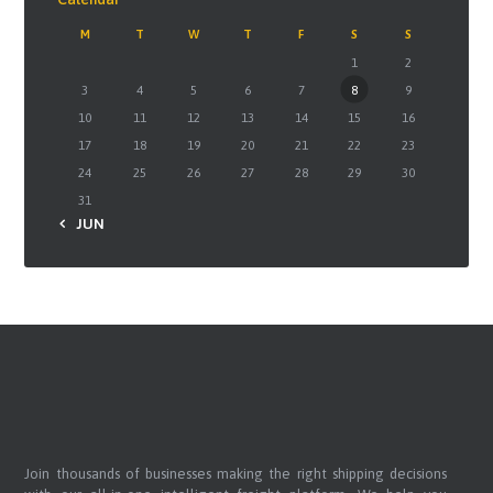
M
T
W
T
F
S
S
1
2
3
4
5
6
7
8
9
10
11
12
13
14
15
16
17
18
19
20
21
22
23
24
25
26
27
28
29
30
31
« JUN
Join thousands of businesses making the right shipping decisions