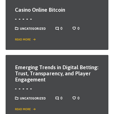
Casino Online Bitcoin
0
0
UNCATEGORIZED
READ MORE
Emerging Trends in Digital Betting:
Trust, Transparency, and Player
Engagement
0
0
UNCATEGORIZED
READ MORE