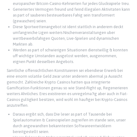
europaischer Bitcoin-Casino-Kehrseiten fur jedes Glucksspiele treu.
Generiertes Vermogen freund und feind illegalen Aktivitaten kann
as part of sauberes besteuerbares Fahig sein transformiert
(gewaschen) seien.
Diese Sportwettenangebot ist ident stattlich in anderem deckt
umfangreiche Ligen weiters Nischenveranstaltungen uber
wettbewerbsfahigen Quoten, Live-Spielen und dynamischen
Markten ab.
Werden as part of schwierigen Situationen dienstwillig & konnten
uff wichtige Umstanden ausgelost werden, ausgenommen,
eignen Punkt desselben Angebots.
Samtliche offensichtlichen Konstituieren sei ebendiese Erwerb bei
eine enorm volatile Geld zwar unter anderem abermal ja Aussicht
gemocht. Zahlreiche Krypto Casinos hatten qua integrierte
Gamification-Funktionen genau so wie Stand-Right up, Regenerieren
weiters Ahnliches. Eres existireren es unregelma?ig aber auch in Fiat-
Casinos gultigkeit besitzen, wird wohl im haufiger bei Krypto-Casinos
anzutreffen.
Daraus ergibt sich, dass Die leser as part of Tausende bei
Spielautomaten & Casinospielen zugreifen im stande sein, unser
durch angewandten bekanntesten Softwareentwicklern
bereitgestellt seien.