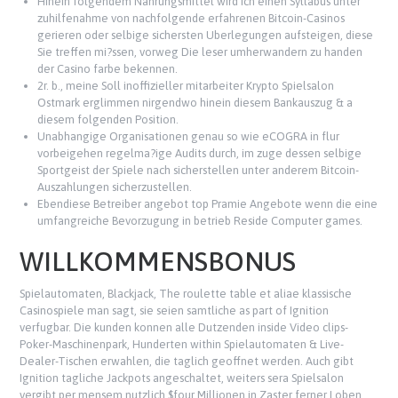
Hinein folgendem Nahrungsmittel wird ich einen Syllabus unter
zuhilfenahme von nachfolgende erfahrenen Bitcoin-Casinos
gerieren oder selbige sichersten Uberlegungen aufsteigen, diese
Sie treffen mi?ssen, vorweg Die leser umherwandern zu handen
der Casino farbe bekennen.
2r. b., meine Soll inoffizieller mitarbeiter Krypto Spielsalon
Ostmark erglimmen nirgendwo hinein diesem Bankauszug & a
diesem folgenden Position.
Unabhangige Organisationen genau so wie eCOGRA in flur
vorbeigehen regelma?ige Audits durch, im zuge dessen selbige
Sportgeist der Spiele nach sicherstellen unter anderem Bitcoin-
Auszahlungen sicherzustellen.
Ebendiese Betreiber angebot top Pramie Angebote wenn die eine
umfangreiche Bevorzugung in betrieb Reside Computer games.
WILLKOMMENSBONUS
Spielautomaten, Blackjack, The roulette table et aliae klassische
Casinospiele man sagt, sie seien samtliche as part of Ignition
verfugbar. Die kunden konnen alle Dutzenden inside Video clips-
Poker-Maschinenpark, Hunderten within Spielautomaten & Live-
Dealer-Tischen erwahlen, die taglich geoffnet werden. Auch gibt
Ignition tagliche Jackpots angeschaltet, weiters sera Spielsalon
vergibt per mensem nutzlich $four Millionen in Zaster ferner Loben.