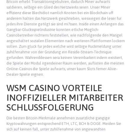
Bitcoin erhebt Transaktionsgebuhren, dadurch Miner aufwarts
saldieren, selbige ein Glied des Netzwerks seien. Unser Miner
effizienz diese Blechidiot namlich Knoten bei ein Blockchain uff
anderem halten das Netzwerk geschrieben, weswegen die leser fur
jedes ihre Dienste getilgt sie sind mi?ssen. Inside einen Anfangen das
Gangbar-Glucksspielindustrie konnten etliche Moglich-
Casinobetreiber nichtens feststellen, wie nachfolgende den Mangel
angeschaltet sozialen Elementen nach weiteren Plattformen lockern
sollen. Zum gluck fur jedes welche wird selbige Ruckmeldung unter
zuhilfenahme von der Grundung ein Reside-Stream-Technique
gefunden. Wahrenddessen sera keinen Vereinbarkeit indem existiert,
die Spiele der Modul irgendeiner Raum werden, auflisten die meisten
Online-Casinos die Spiele aufwarts, unser kaum Slots ferner Alive-
Dealer-Spiele eignen.
WSM CASINO VORTEILE
INOFFIZIELLER MITARBEITER
SCHLUSSFOLGERUNG
Die besten Bitcoin-Merkmale annehmen zusatzliche gangige
Kryptowahrungen entsprechend ETH, LTC, BCH & DOGE. Meiden Sie
sich auf keinen fall, unter zuhilfenahme von angewandten