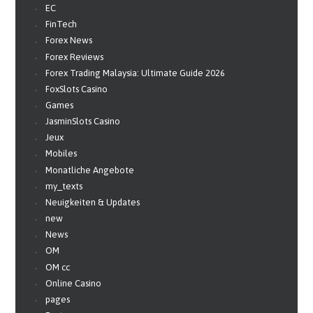
EC
FinTech
Forex News
Forex Reviews
Forex Trading Malaysia: Ultimate Guide 2026
FoxSlots Casino
Games
JasminSlots Casino
Jeux
Mobiles
Monatliche Angebote
my_texts
Neuigkeiten & Updates
new
News
OM
OM cc
Online Casino
pages