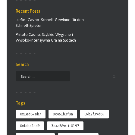
Recent Posts
IceBet Casino: Schnell‑Gewinne für den
Schnell‑Spieler
Pistolo Casino: Szybkie Wygrane i
Wysoko‑Intensywna Gra na Slotach
Search
Tags
0x1ed87eb7
0x461b3f8a
0xb2f39d89
0xfabc2dd9
3a4d89ottt0197