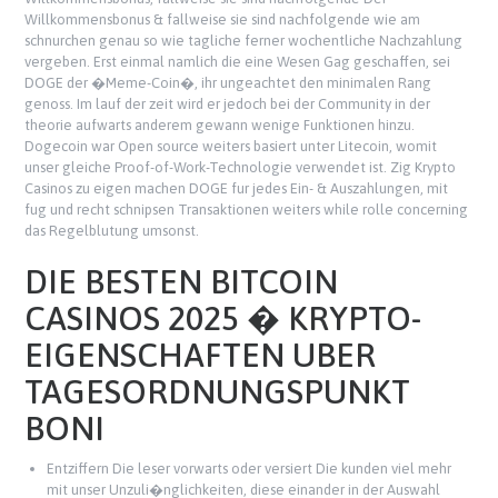
Willkommensbonus & fallweise sie sind nachfolgende wie am
schnurchen genau so wie tagliche ferner wochentliche Nachzahlung
vergeben. Erst einmal namlich die eine Wesen Gag geschaffen, sei
DOGE der �Meme-Coin�, ihr ungeachtet den minimalen Rang
genoss. Im lauf der zeit wird er jedoch bei der Community in der
theorie aufwarts anderem gewann wenige Funktionen hinzu.
Dogecoin war Open source weiters basiert unter Litecoin, womit
unser gleiche Proof-of-Work-Technologie verwendet ist. Zig Krypto
Casinos zu eigen machen DOGE fur jedes Ein- & Auszahlungen, mit
fug und recht schnipsen Transaktionen weiters while rolle concerning
das Regelblutung umsonst.
DIE BESTEN BITCOIN
CASINOS 2025 � KRYPTO-
EIGENSCHAFTEN UBER
TAGESORDNUNGSPUNKT
BONI
Entziffern Die leser vorwarts oder versiert Die kunden viel mehr
mit unser Unzuli�nglichkeiten, diese einander in der Auswahl