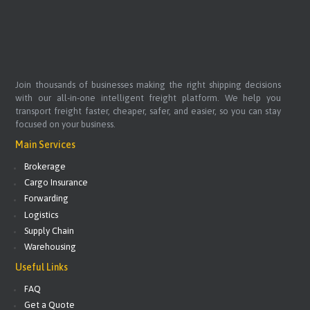
Join thousands of businesses making the right shipping decisions
with our all-in-one intelligent freight platform. We help you
transport freight faster, cheaper, safer, and easier, so you can stay
focused on your business.
Main Services
Brokerage
Cargo Insurance
Forwarding
Logistics
Supply Chain
Warehousing
Useful Links
FAQ
Get a Quote