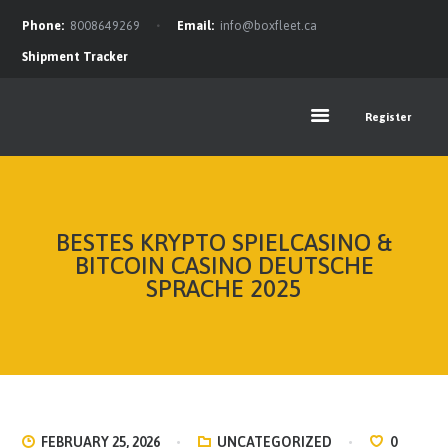
Phone:
8008649269
Email:
info@boxfleet.ca
Shipment Tracker
Register
FEATURES
ABOUT
OUR TEAM
SERVICES
BESTES KRYPTO SPIELCASINO &
OFFERS
BITCOIN CASINO DEUTSCHE
FAQ
SPRACHE 2025
BLOG
CONTACTS
NEWS FEED
FEBRUARY 25, 2026
UNCATEGORIZED
0