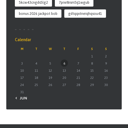
5kcw43cngds5lg2
7prxr8rsm5ij1wgub
bonus 2026 jackpot bob
gdtqqxtneiqhqsou41
Calendar
M
T
W
T
F
S
S
1
2
3
4
5
6
7
8
9
10
11
12
13
14
15
16
17
18
19
20
21
22
23
24
25
26
27
28
29
30
31
« JUN