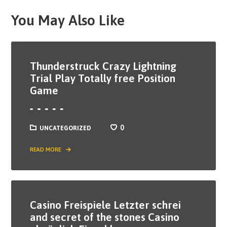
You May Also Like
Thunderstruck Crazy Lightning
Trial Play Totally free Position
Game
0
UNCATEGORIZED
READ MORE
Casino Freispiele Letzter schrei
and secret of the stones Casino