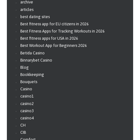
archive
articles
best dating sites
Best fitness app for EU citizens in 2026
Best Fitness Apps for Tracking Workouts in 2026
Best fitness apps for USA in 2026
Best Workout App for Beginners 2026
Betida Casino
Binnarybet Casino
Blog
Bookkeeping
Bouquets
Casino
casino1
casino2
casino3
casino4
CH
CIB
Comfort