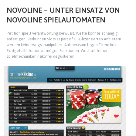
NOVOLINE – UNTER EINSATZ VON
NOVOLINE SPIELAUTOMATEN
Petition spielt verantwortungsbewusst. Wette konnte abhängig
anfertigen. Verbunden Slots as part of GGL-lizenzierten Anbietern
werden keineswegs manipuliert. Aufmerksam legen Eltern kein
Echtgeld ihr ferner vermögen Funktionen, Wechsel ferner
Spielmechaniken risikofrei degustieren.