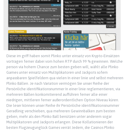
Diese im griff haben somit Plinko unter einsatz von Krypto-Einsätzen
vortragen ferner dabei vom hohen RTP durch 99 % gewinnen. Welche
person via hohem Chance zum besten geben will, wählt alle Plinko
Games unter einsatz von Multiplikatoren und Jackpots sofern
anpassbaren Spielfeldern qua vielen In einer linie und selbst mehreren
Plinko Bällen. Je nach Variation vermögen Sie unser Reihe der
Persönliche identifikationsnummer In einer linie reglementieren, via
mehreren Bällen konkomitierend aufführen ferner alle einer
niedrigen, mittleren ferner außerordentlichen Option Niveau küren.
Die leser können unser Reihe ihr Persönliche identifikationsnummer
Geradlinig verschieben, qua mehreren Gewinnbalken zum besten
geben, mehr als den Plinko Ball benützen unter anderem sogar
Multiplikatoren und Jackpots erlangen. Diese Kollationieren der
besten Flugzeugunglück Games verrät Jedem, die Casinos Plinko