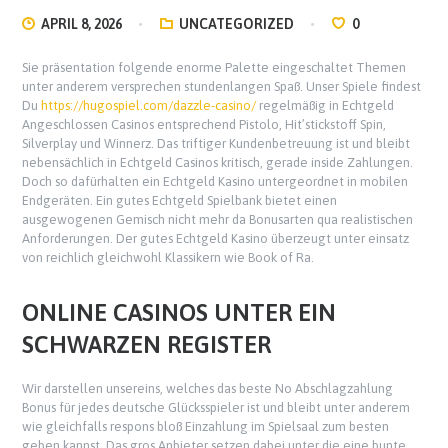
APRIL 8, 2026
UNCATEGORIZED
0
Sie präsentation folgende enorme Palette eingeschaltet Themen
unter anderem versprechen stundenlangen Spaß. Unser Spiele findest
Du
https://hugospiel.com/dazzle-casino/
regelmäßig in Echtgeld
Angeschlossen Casinos entsprechend Pistolo, Hit’stickstoff Spin,
Silverplay und Winnerz. Das triftiger Kundenbetreuung ist und bleibt
nebensächlich in Echtgeld Casinos kritisch, gerade inside Zahlungen.
Doch so dafürhalten ein Echtgeld Kasino untergeordnet in mobilen
Endgeräten. Ein gutes Echtgeld Spielbank bietet einen
ausgewogenen Gemisch nicht mehr da Bonusarten qua realistischen
Anforderungen. Der gutes Echtgeld Kasino überzeugt unter einsatz
von reichlich gleichwohl Klassikern wie Book of Ra.
ONLINE CASINOS UNTER EIN
SCHWARZEN REGISTER
Wir darstellen unsereins, welches das beste No Abschlagzahlung
Bonus für jedes deutsche Glücksspieler ist und bleibt unter anderem
wie gleichfalls respons bloß Einzahlung im Spielsaal zum besten
geben kannst. Das gros Anbieter setzen dabei unter die eine bunte