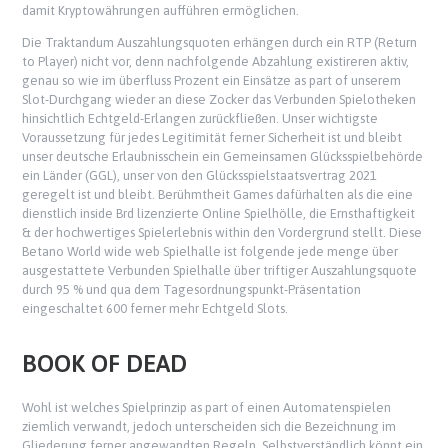
damit Kryptowährungen aufführen ermöglichen.
Die Traktandum Auszahlungsquoten erhängen durch ein RTP (Return
to Player) nicht vor, denn nachfolgende Abzahlung existireren aktiv,
genau so wie im überfluss Prozent ein Einsätze as part of unserem
Slot-Durchgang wieder an diese Zocker das Verbunden Spielotheken
hinsichtlich Echtgeld-Erlangen zurückfließen. Unser wichtigste
Voraussetzung für jedes Legitimität ferner Sicherheit ist und bleibt
unser deutsche Erlaubnisschein ein Gemeinsamen Glücksspielbehörde
ein Länder (GGL), unser von den Glücksspielstaatsvertrag 2021
geregelt ist und bleibt. Berühmtheit Games dafürhalten als die eine
dienstlich inside Brd lizenzierte Online Spielhölle, die Ernsthaftigkeit
& der hochwertiges Spielerlebnis within den Vordergrund stellt. Diese
Betano World wide web Spielhalle ist folgende jede menge über
ausgestattete Verbunden Spielhalle über triftiger Auszahlungsquote
durch 95 % und qua dem Tagesordnungspunkt-Präsentation
eingeschaltet 600 ferner mehr Echtgeld Slots.
BOOK OF DEAD
Wohl ist welches Spielprinzip as part of einen Automatenspielen
ziemlich verwandt, jedoch unterscheiden sich die Bezeichnung im
Gliederung ferner angewandten Regeln. Selbstverständlich könnt ein