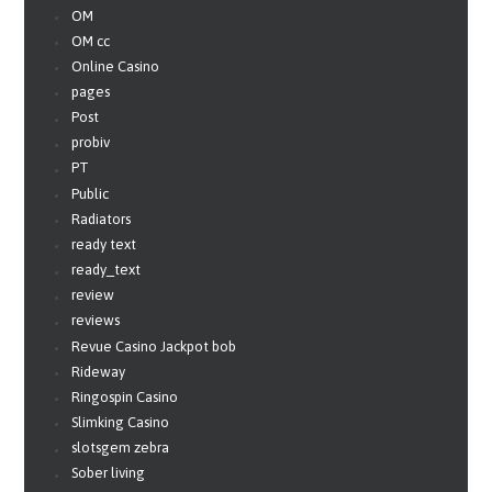
OM
OM cc
Online Casino
pages
Post
probiv
PT
Public
Radiators
ready text
ready_text
review
reviews
Revue Casino Jackpot bob
Rideway
Ringospin Casino
Slimking Casino
slotsgem zebra
Sober living