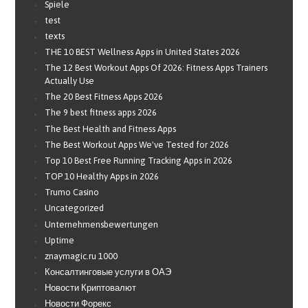
Spiele
test
texts
THE 10 BEST Wellness Apps in United States 2026
The 12 Best Workout Apps Of 2026: Fitness Apps Trainers
Actually Use
The 20 Best Fitness Apps 2026
The 9 best fitness apps 2026
The Best Health and Fitness Apps
The Best Workout Apps We've Tested for 2026
Top 10 Best Free Running Tracking Apps in 2026
TOP 10 Healthy Apps in 2026
Trumo Casino
Uncategorized
Unternehmensbewertungen
Uptime
znaymagic.ru 1000
Консалтинговые услуги в ОАЭ
Новости Криптовалют
Новости Форекс