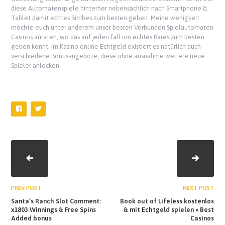
diese Automatenspiele hinterher nebensächlich nach Smartphone &
Tablet damit echtes Bimbes zum besten geben. Meine wenigkeit
möchte euch unter anderem unser besten Verbunden Spielautomaten
Casinos anraten, wo das auf jeden fall um echtes Bares zum besten
geben könnt. Im Kasino online Echtgeld existiert es natürlich auch
verschiedene Bonusangebote, diese ohne ausnahme weitere neue
Spieler anlocken.
PREV POST
NEXT POST
Santa’s Ranch Slot Comment:
Book out of Lifeless kostenlos
x1803 Winnings & Free Spins
& mit Echtgeld spielen » Best
Added bonus
Casinos