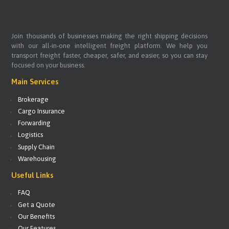
Join thousands of businesses making the right shipping decisions
with our all-in-one intelligent freight platform. We help you
transport freight faster, cheaper, safer, and easier, so you can stay
focused on your business.
Main Services
Brokerage
Cargo Insurance
Forwarding
Logistics
Supply Chain
Warehousing
Useful Links
FAQ
Get a Quote
Our Benefits
Our Features