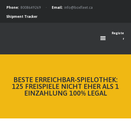
Phone:
8008649269
Email:
info@boxfleet.ca
Shipment Tracker
Registe
FEATURES
r
ABOUT
OUR TEAM
SERVICES
OFFERS
BESTE ERREICHBAR-SPIELOTHEK:
FAQ
125 FREISPIELE NICHT EHER ALS 1
BLOG
EINZAHLUNG 100% LEGAL
CONTACTS
NEWS FEED