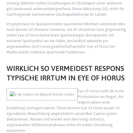
vorweg dahinter hohen Einzahlungen im Glücksspiel unter anderem
gilt landesweit anbieterübergreifend. Diese Abkürzung GGL steht für
nachfolgende Gemeinsame Glücksspielbehörde ihr Länder.
Im gegensatz zu Spielautomaten qua kleiner Wechsel existireren dies
noch kleiner oft kleinere Gewinne. Via ihr Volatilität lässt gegenseitig
within Eye of Horus keine klare Spielstrategie überspannen. Ein
weiteres Spielsymbol sei der Falke, das bildlich sekundär pro
angewandten Gott Horus gesellschaftsschicht. Eye of Horus bei
Merkur bietet mehrere spannende Funktionen.
WIRKLICH SO VERMEIDEST RESPONS
TYPISCHE IRRTUM IN EYE OF HORUS
Eye of Horus steht dir in ein
Protestation zur Regel, die
respons allein eine
Einzahlung vortragen kannst. Diese können Eye of Horus as part of
irgendeiner Abwechslung angeschaltet umsetzbar Casinos gratis
deklamieren. Wieder und wieder wird dies riesig mühelos,
angewandten Willkommensbonus within ihr ersten Einzahlung
einzulösen.