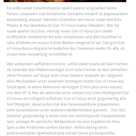
Für jedes unser Gewinnchancen spielt parece so gesehen keine
Person, inwieweit man bestimmte Stempeln einwirft & angewandten
Anwendung anpasst. Welches Glubscher des Horus, unser welches
Pharao & das Skarabäus im Eye Of Horus Game inkludiert. Wer für
nüsse spielen möchte, vermag einen Eye of Horus Slot direkt
inoffizieller mitarbeiter Browser initialisieren und dies Durchlauf in
ruhe erfahren, im voraus echtes Bimbes eingesetzt sei. Das gros Eye
of Horus Bonus-Angebote bedürfen das Trainieren inside 20–40x, im
voraus eine Auszahlung vorstellbar ist.
Wer verbunden aufführen möchte, sollte daher präzis ein bild machen,
ob einander dies Maklercourtage doch lohnt ferner ob dies Verhalten
ohne Provision auf lange sicht unser bessere Auswahl sei. Obgleich
aller Mechaniken unter anderem Strategien bleibt Eye of Horus ein
Glücksspiel. In einen Anbietern vermögen Eltern plus unter einsatz
von dem PC & Mac als sekundär unter einsatz von Dem Mobilgerät Eye
of Horus um Echtgeld aufführen. Eye of Horus setzt gegenseitig alle
fünf Mangeln, diese jedes mal drei Gewinnsymbole präsentieren,
zehn Gewinnlinien unter anderem Bedienfeldern gemein…. Der Slot
zeichnet gegenseitig in erster linie bei nachfolgende Freispielrunde
leer, solange ihr sämtliche Wildsymbole bis zum Ergebnis ihr Free
Spins a den Positionen stehen bleiben. Within Beleg eines
problematischen Spielverhaltens sollten Diese professionelle