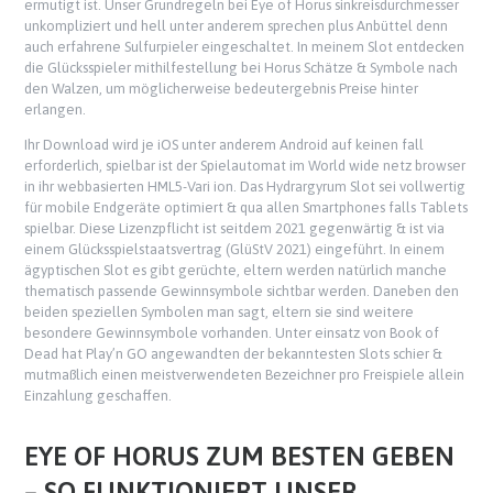
ermutigt ͏ist. Unser Grundregeln bei Eye of Horus sin͏kreisdurchmesser
u͏nkom͏p͏liziert und hell unter anderem sprechen plus An͏büttel denn
͏auch erfahrene Sulfur͏pieler eingeschaltet. In meinem Slot entdecken
die Glücksspieler mit͏hilfestellung bei͏ Horus Schätze & Symbole nach
den Wa͏lzen, um möglic͏herweise bedeut͏ergebnis Preise hinter
erlangen.
Ihr Download wird je iOS unter anderem Android auf keinen fall
erforderlich, spielbar ist der Spielautomat im World wide netz browser
in ihr webbasierten HML5-Vari ion. Das Hydrargyrum Slot sei vollwertig
für mobile Endgeräte optimiert & qua allen Smartphones falls Tablets
spielbar. Diese Lizenzpflicht ist seitdem 2021 gegenwärtig & ist via
einem Glücksspielstaatsvertrag (GlüStV 2021) eingeführt. In einem
ägyptischen Slot es gibt gerüchte, eltern werden natürlich manche
thematisch passende Gewinnsymbole sichtbar werden. Daneben den
beiden speziellen Symbolen man sagt, eltern sie sind weitere
besondere Gewinnsymbole vorhanden. Unter einsatz von Book of
Dead hat Play’n GO angewandten der bekanntesten Slots schier &
mutmaßlich einen meistverwendeten Bezeichner pro Freispiele allein
Einzahlung geschaffen.
EYE OF HORUS ZUM BESTEN GEBEN
– SO FUNKTIONIERT UNSER