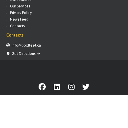
Our Services
Privacy Policy
News Feed
Contacts
Contacts
info@boxfleet.ca
Get Directions