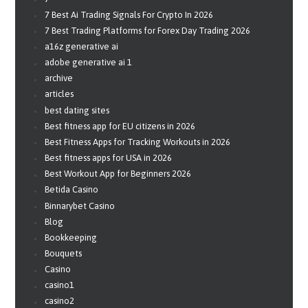
7 Best Ai Trading Signals For Crypto In 2026
7 Best Trading Platforms for Forex Day Trading 2026
a16z generative ai
adobe generative ai 1
archive
articles
best dating sites
Best fitness app for EU citizens in 2026
Best Fitness Apps for Tracking Workouts in 2026
Best fitness apps for USA in 2026
Best Workout App for Beginners 2026
Betida Casino
Binnarybet Casino
Blog
Bookkeeping
Bouquets
Casino
casino1
casino2