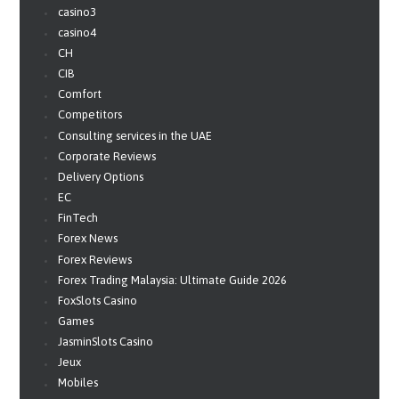
casino3
casino4
CH
CIB
Comfort
Competitors
Consulting services in the UAE
Corporate Reviews
Delivery Options
EC
FinTech
Forex News
Forex Reviews
Forex Trading Malaysia: Ultimate Guide 2026
FoxSlots Casino
Games
JasminSlots Casino
Jeux
Mobiles