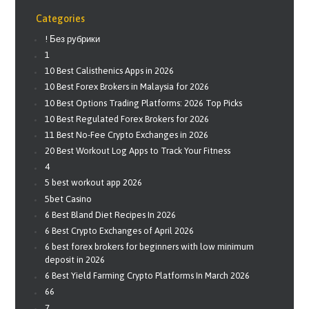
Categories
! Без рубрики
1
10 Best Calisthenics Apps in 2026
10 Best Forex Brokers in Malaysia for 2026
10 Best Options Trading Platforms: 2026 Top Picks
10 Best Regulated Forex Brokers for 2026
11 Best No-Fee Crypto Exchanges in 2026
20 Best Workout Log Apps to Track Your Fitness
4
5 best workout app 2026
5bet Casino
6 Best Bland Diet Recipes In 2026
6 Best Crypto Exchanges of April 2026
6 best forex brokers for beginners with low minimum
deposit in 2026
6 Best Yield Farming Crypto Platforms In March 2026
66
7