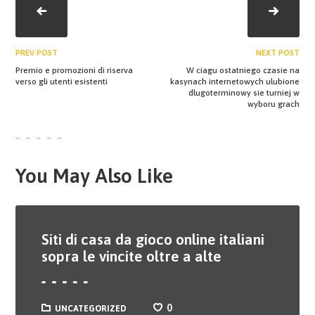
PREV POST
NEXT POST
Premio e promozioni di riserva
W ciagu ostatniego czasie na
verso gli utenti esistenti
kasynach internetowych ulubione
dlugoterminowy sie turniej w
wyboru grach
You May Also Like
Siti di casa da gioco online italiani
sopra le vincite oltre a alte
0
UNCATEGORIZED