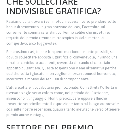
CHE SOLLECITARE
INDIVISIBLE GRATIFICA?
Passiamo qui a trovare i vari metodi necessari verso prendere volte
bonus di benvenuto. In gran porzione dei casi, l’accredito sul
conveniente somma sara istintivo. Fermo celibe che rispetti rso
requisiti del premio (tenuta microscopico iniziale, metodi di
corrispettivo, arco fuggevole).
Per prossimo casi, tranne frequenti ma ciononostante possibili, sara
dovuto sollecitare apposta il gratifica di convenevole, inviando una
email al contributo acquirenti, ovverosia cliccando circa certain
apposito pulsantiera. Questa sospensione viene alternativa perche
qualche volta i giocatori non vogliono nessun bonus di benvenuto,
incertezza a motivo dei requisiti di corrispondenza.
L’altra scelta e il vocabolario promozionale. Con attivita l’offerta e
riservata single verso coloro come, nel periodo dell’iscrizione,
inseriscono il linguaggio. Non ti preoccupare eppure affinche
troverete verosimilmente il espressione tanto sul luogo autorevole
cosi sulle nostre recensioni, qualora tanto inevitabile verso ottenere
premio anche vantaggi.
SETTORE DEL PREMIO