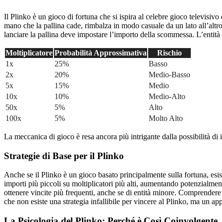
Il Plinko è un gioco di fortuna che si ispira al celebre gioco televisivo
mano che la pallina cade, rimbalza in modo casuale da un lato all’altro,
lanciare la pallina deve impostare l’importo della scommessa. L’entità d
Moltiplicatore
Probabilità Approssimativa
Rischio
1x
25%
Basso
2x
20%
Medio-Basso
5x
15%
Medio
10x
10%
Medio-Alto
50x
5%
Alto
100x
5%
Molto Alto
La meccanica di gioco è resa ancora più intrigante dalla possibilità di 
Strategie di Base per il Plinko
Anche se il Plinko è un gioco basato principalmente sulla fortuna, esi
importi più piccoli su moltiplicatori più alti, aumentando potenzialmente
ottenere vincite più frequenti, anche se di entità minore. Comprendere l
che non esiste una strategia infallibile per vincere al Plinko, ma un a
La Psicologia del Plinko: Perché è Così Coinvolgente