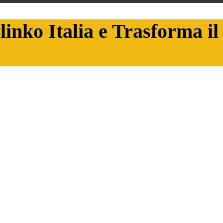
linko Italia e Trasforma i