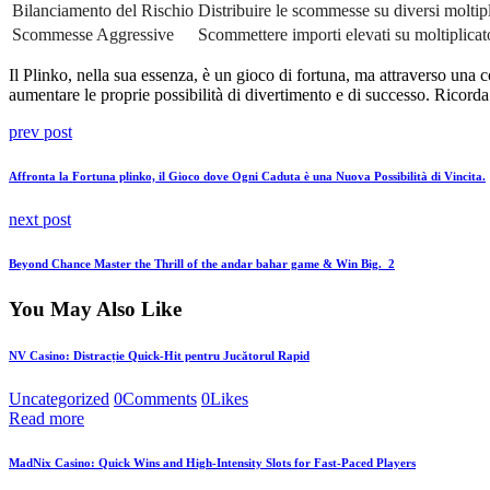
Bilanciamento del Rischio
Distribuire le scommesse su diversi moltipl
Scommesse Aggressive
Scommettere importi elevati su moltiplicato
Il Plinko, nella sua essenza, è un gioco di fortuna, ma attraverso una
aumentare le proprie possibilità di divertimento e di successo. Ricord
Post
Previous
prev post
post:
navigation
Affronta la Fortuna plinko, il Gioco dove Ogni Caduta è una Nuova Possibilità di Vincita.
Next
next post
post:
Beyond Chance Master the Thrill of the andar bahar game & Win Big._2
You May Also Like
NV Casino: Distracție Quick‑Hit pentru Jucătorul Rapid
Uncategorized
0
Comments
0
Likes
Read more
MadNix Casino: Quick Wins and High‑Intensity Slots for Fast‑Paced Players