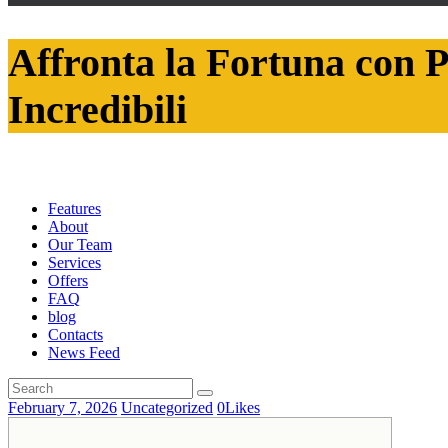
Affronta la Fortuna con P
Incredibili
Features
About
Our Team
Services
Offers
FAQ
blog
Contacts
News Feed
February 7, 2026
Uncategorized
0
Likes