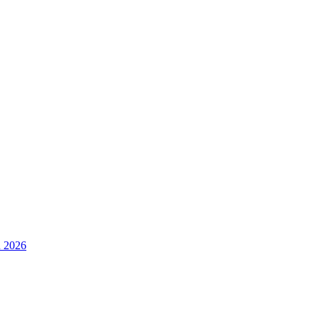
n 2026