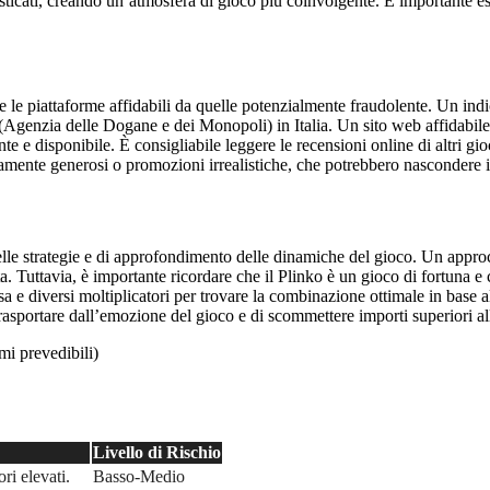
sticati, creando un’atmosfera di gioco più coinvolgente. È importante esp
e le piattaforme affidabili da quelle potenzialmente fraudolente. Un indic
enzia delle Dogane e dei Monopoli) in Italia. Un sito web affidabile do
iente e disponibile. È consigliabile leggere le recensioni online di altri gi
sivamente generosi o promozioni irrealistiche, che potrebbero nascondere 
delle strategie e di approfondimento delle dinamiche del gioco. Un approcc
a. Tuttavia, è importante ricordare che il Plinko è un gioco di fortuna e c
e diversi moltiplicatori per trovare la combinazione ottimale in base al
rasportare dall’emozione del gioco e di scommettere importi superiori alle
emi prevedibili)
Livello di Rischio
ri elevati.
Basso-Medio