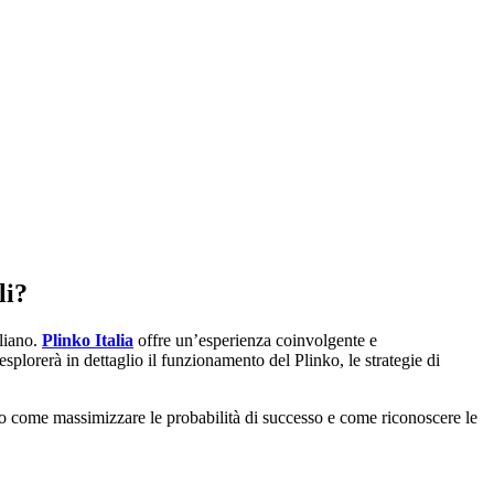
li?
liano.
Plinko Italia
offre un’esperienza coinvolgente e
esplorerà in dettaglio il funzionamento del Plinko, le strategie di
riremo come massimizzare le probabilità di successo e come riconoscere le