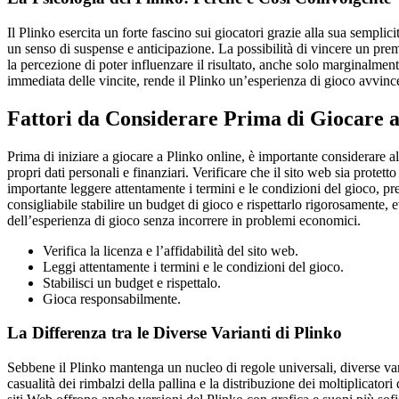
Il Plinko esercita un forte fascino sui giocatori grazie alla sua semplici
un senso di suspense e anticipazione. La possibilità di vincere un pre
la percezione di poter influenzare il risultato, anche solo marginalme
immediata delle vincite, rende il Plinko un’esperienza di gioco avvince
Fattori da Considerare Prima di Giocare a
Prima di iniziare a giocare a Plinko online, è importante considerare al
propri dati personali e finanziari. Verificare che il sito web sia protett
importante leggere attentamente i termini e le condizioni del gioco, pre
consigliabile stabilire un budget di gioco e rispettarlo rigorosamente,
dell’esperienza di gioco senza incorrere in problemi economici.
Verifica la licenza e l’affidabilità del sito web.
Leggi attentamente i termini e le condizioni del gioco.
Stabilisci un budget e rispettalo.
Gioca responsabilmente.
La Differenza tra le Diverse Varianti di Plinko
Sebbene il Plinko mantenga un nucleo di regole universali, diverse var
casualità dei rimbalzi della pallina e la distribuzione dei moltiplicatori