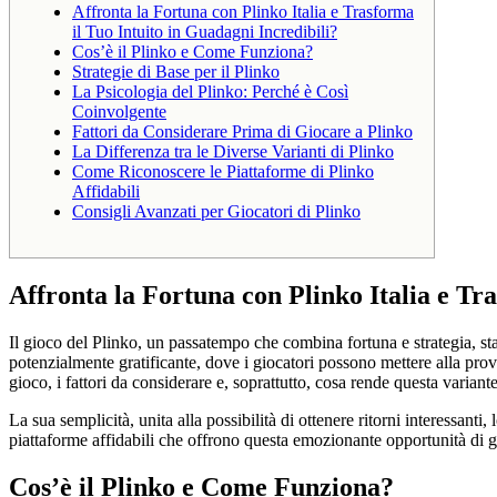
Affronta la Fortuna con Plinko Italia e Trasforma
il Tuo Intuito in Guadagni Incredibili?
Cos’è il Plinko e Come Funziona?
Strategie di Base per il Plinko
La Psicologia del Plinko: Perché è Così
Coinvolgente
Fattori da Considerare Prima di Giocare a Plinko
La Differenza tra le Diverse Varianti di Plinko
Come Riconoscere le Piattaforme di Plinko
Affidabili
Consigli Avanzati per Giocatori di Plinko
Affronta la Fortuna con Plinko Italia e Tr
Il gioco del Plinko, un passatempo che combina fortuna e strategia, s
potenzialmente gratificante, dove i giocatori possono mettere alla prova 
gioco, i fattori da considerare e, soprattutto, cosa rende questa variante 
La sua semplicità, unita alla possibilità di ottenere ritorni interessant
piattaforme affidabili che offrono questa emozionante opportunità di g
Cos’è il Plinko e Come Funziona?