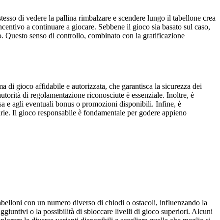
o stesso di vedere la pallina rimbalzare e scendere lungo il tabellone crea
centivo a continuare a giocare. Sebbene il gioco sia basato sul caso,
o. Questo senso di controllo, combinato con la gratificazione
a di gioco affidabile e autorizzata, che garantisca la sicurezza dei
 autorità di regolamentazione riconosciute è essenziale. Inoltre, è
sa e agli eventuali bonus o promozioni disponibili. Infine, è
ziarie. Il gioco responsabile è fondamentale per godere appieno
abelloni con un numero diverso di chiodi o ostacoli, influenzando la
ggiuntivi o la possibilità di sbloccare livelli di gioco superiori. Alcuni