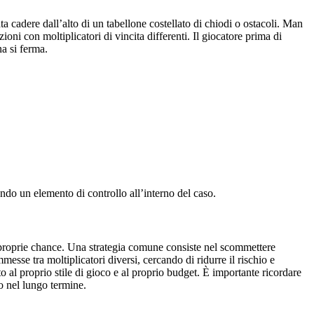
ta cadere dall’alto di un tabellone costellato di chiodi o ostacoli. Man
oni con moltiplicatori di vincita differenti. Il giocatore prima di
na si ferma.
endo un elemento di controllo all’interno del caso.
e proprie chance. Una strategia comune consiste nel scommettere
messe tra moltiplicatori diversi, cercando di ridurre il rischio e
o al proprio stile di gioco e al proprio budget. È importante ricordare
o nel lungo termine.