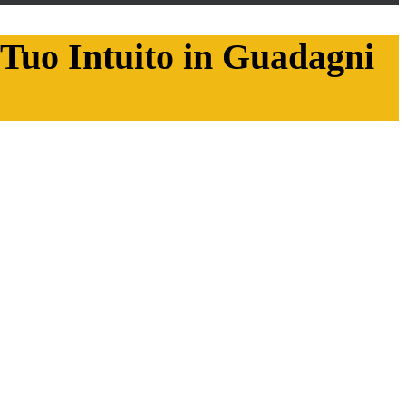
l Tuo Intuito in Guadagni