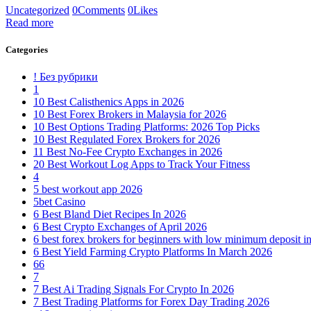
Uncategorized
0
Comments
0
Likes
Read more
Categories
! Без рубрики
1
10 Best Calisthenics Apps in 2026
10 Best Forex Brokers in Malaysia for 2026
10 Best Options Trading Platforms: 2026 Top Picks
10 Best Regulated Forex Brokers for 2026
11 Best No-Fee Crypto Exchanges in 2026
20 Best Workout Log Apps to Track Your Fitness
4
5 best workout app 2026
5bet Casino
6 Best Bland Diet Recipes In 2026
6 Best Crypto Exchanges of April 2026
6 best forex brokers for beginners with low minimum deposit i
6 Best Yield Farming Crypto Platforms In March 2026
66
7
7 Best Ai Trading Signals For Crypto In 2026
7 Best Trading Platforms for Forex Day Trading 2026