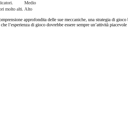
icatori.
Medio
ri molto alti.
Alto
 comprensione approfondita delle sue meccaniche, una strategia di gioco 
a che l’esperienza di gioco dovrebbe essere sempre un’attività piacevole 