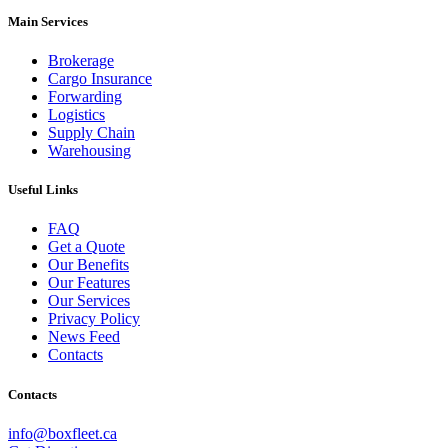
Main Services
Brokerage
Cargo Insurance
Forwarding
Logistics
Supply Chain
Warehousing
Useful Links
FAQ
Get a Quote
Our Benefits
Our Features
Our Services
Privacy Policy
News Feed
Contacts
Contacts
info@boxfleet.ca