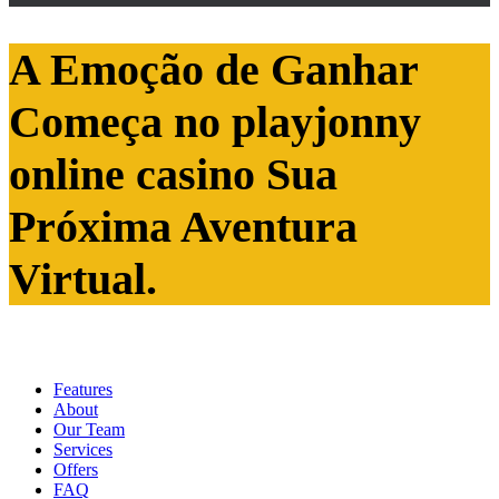
A Emoção de Ganhar
Começa no playjonny
online casino Sua
Próxima Aventura
Virtual.
Features
About
Our Team
Services
Offers
FAQ