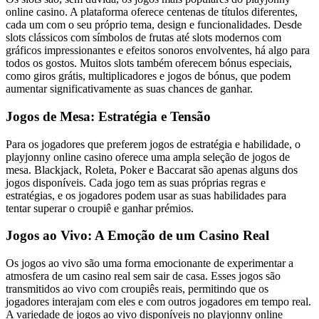
online casino. A plataforma oferece centenas de títulos diferentes,
cada um com o seu próprio tema, design e funcionalidades. Desde
slots clássicos com símbolos de frutas até slots modernos com
gráficos impressionantes e efeitos sonoros envolventes, há algo para
todos os gostos. Muitos slots também oferecem bónus especiais,
como giros grátis, multiplicadores e jogos de bónus, que podem
aumentar significativamente as suas chances de ganhar.
Jogos de Mesa: Estratégia e Tensão
Para os jogadores que preferem jogos de estratégia e habilidade, o
playjonny online casino oferece uma ampla seleção de jogos de
mesa. Blackjack, Roleta, Poker e Baccarat são apenas alguns dos
jogos disponíveis. Cada jogo tem as suas próprias regras e
estratégias, e os jogadores podem usar as suas habilidades para
tentar superar o croupiê e ganhar prémios.
Jogos ao Vivo: A Emoção de um Casino Real
Os jogos ao vivo são uma forma emocionante de experimentar a
atmosfera de um casino real sem sair de casa. Esses jogos são
transmitidos ao vivo com croupiês reais, permitindo que os
jogadores interajam com eles e com outros jogadores em tempo real.
A variedade de jogos ao vivo disponíveis no playjonny online