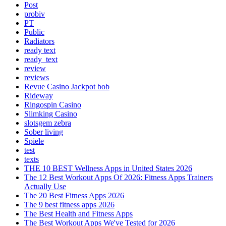
Post
probiv
PT
Public
Radiators
ready text
ready_text
review
reviews
Revue Casino Jackpot bob
Rideway
Ringospin Casino
Slimking Casino
slotsgem zebra
Sober living
Spiele
test
texts
THE 10 BEST Wellness Apps in United States 2026
The 12 Best Workout Apps Of 2026: Fitness Apps Trainers
Actually Use
The 20 Best Fitness Apps 2026
The 9 best fitness apps 2026
The Best Health and Fitness Apps
The Best Workout Apps We've Tested for 2026