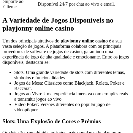
Suporte ao
Disponível 24/7 por chat ao vivo e email.
Cliente
A Variedade de Jogos Disponíveis no
playjonny online casino
Um dos principais atrativos do
playjonny online casino
é a sua
vasta seleção de jogos. A plataforma colabora com os principais
provedores de software de jogos de casino, garantindo uma
experiência de jogo de alta qualidade e emocionante. Entre os jogos
disponíveis, destacam-se:
Slots: Uma grande variedade de slots com diferentes temas,
símbolos e funcionalidades.
Jogos de Mesa: Clássicos como Blackjack, Roleta, Poker e
Baccarat.
Jogos ao Vivo: Uma experiência imersiva com croupiês reais
a transmitir jogos ao vivo.
Video Poker: Versões diferentes do popular jogo de
videopôquer.
Slots: Uma Explosão de Cores e Prémios
Os slots são, sem dúvida, os jogos mais populares do playjonny