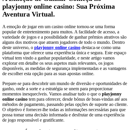
playjonny online casino: Sua Próxima
Aventura Virtual.
A emoção de jogar em um casino online tornou-se uma forma
popular de entretenimento para muitos. A facilidade de acesso, a
variedade de jogos e a possibilidade de ganhar prémios atrativos são
alguns dos motivos que atraem jogadores de todo o mundo. Dentro
deste universo, o
playjonny online casino
destaca-se como uma
plataforma que oferece uma experiência única e segura. Este espaço
virtual tem vindo a ganhar popularidade, e neste artigo vamos
explorar em detalhe os seus aspetos mais relevantes, os jogos
disponíveis, as medidas de segurança implementadas e as vantagens
de escolher esta opção para as suas apostas online.
Prepare-se para descobrir um mundo de diversão e oportunidades de
ganho, onde a sorte e a estratégia se unem para proporcionar
momentos inesquecíveis. Vamos analisar tudo o que o
playjonny
online casino
tem para oferecer, desde bónus de boas-vindas até aos
métodos de pagamento, passando pelas opções de suporte ao cliente.
O objetivo é fornecer-lhe todas as informações necessárias para que
possa tomar uma decisão informada e desfrutar de uma experiência
de jogo responsável e gratificante.