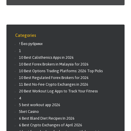
Categories
! Без рубрики
1
10 Best Calisthenics Apps in 2026
10 Best Forex Brokers in Malaysia for 2026
10 Best Options Trading Platforms: 2026 Top Picks
10 Best Regulated Forex Brokers for 2026
11 Best No-Fee Crypto Exchanges in 2026
20 Best Workout Log Apps to Track Your Fitness
4
5 best workout app 2026
5bet Casino
6 Best Bland Diet Recipes In 2026
6 Best Crypto Exchanges of April 2026