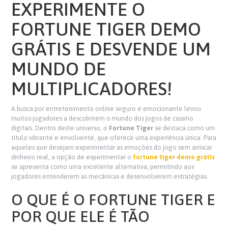
EXPERIMENTE O
FORTUNE TIGER DEMO
GRÁTIS E DESVENDE UM
MUNDO DE
MULTIPLICADORES!
A busca por entretenimento online seguro e emocionante levou
muitos jogadores a descobrirem o mundo dos jogos de cassino
digitais. Dentro deste universo, o
Fortune Tiger
se destaca como um
título vibrante e envolvente, que oferece uma experiência única. Para
aqueles que desejam experimentar as emoções do jogo sem arriscar
dinheiro real, a opção de experimentar o
fortune tiger demo grátis
se apresenta como uma excelente alternativa, permitindo aos
jogadores entenderem as mecânicas e desenvolverem estratégias.
O QUE É O FORTUNE TIGER E
POR QUE ELE É TÃO