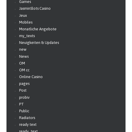
Games
JasminSlots Casino
Jeux
Mobiles
Monatliche Angebote
my_texts
Neuigkeiten & Updates
new
News
OM
OM cc
Online Casino
pages
Post
probiv
PT
Public
Radiators
ready text
ready_text