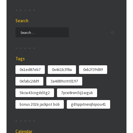
Search
Tags
0x1ed87eb7
0x461b3f8a
0xb2f39d89
0xfabc2dd9
3a4d89ottt0197
5kcw43cngds5lg2
7prxr8rsm5ij1wgub
bonus 2026 jackpot bob
gdtqqxtneiqhqsou41
Calendar