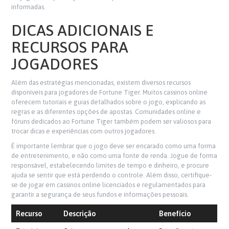
informadas.
DICAS ADICIONAIS E
RECURSOS PARA
JOGADORES
Além das estratégias mencionadas, existem diversos recursos
disponíveis para jogadores de Fortune Tiger. Muitos cassinos online
oferecem tutoriais e guias detalhados sobre o jogo, explicando as
regras e as diferentes opções de apostas. Comunidades online e
fóruns dedicados ao Fortune Tiger também podem ser valiosos para
trocar dicas e experiências com outros jogadores.
É importante lembrar que o jogo deve ser encarado como uma forma
de entretenimento, e não como uma fonte de renda. Jogue de forma
responsável, estabelecendo limites de tempo e dinheiro, e procure
ajuda se sentir que está perdendo o controle. Além disso, certifique-
se de jogar em cassinos online licenciados e regulamentados para
garantir a segurança de seus fundos e informações pessoais.
Recurso
Descrição
Benefício