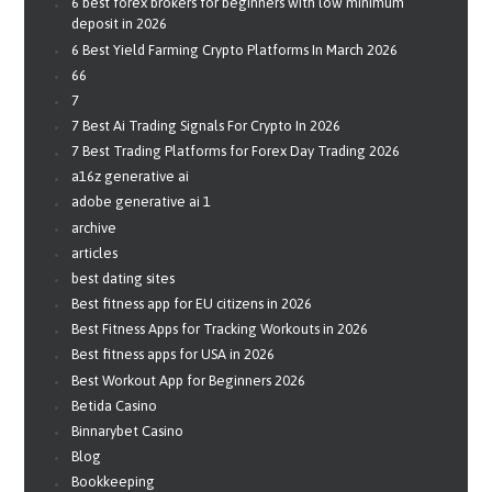
6 best forex brokers for beginners with low minimum
deposit in 2026
6 Best Yield Farming Crypto Platforms In March 2026
66
7
7 Best Ai Trading Signals For Crypto In 2026
7 Best Trading Platforms for Forex Day Trading 2026
a16z generative ai
adobe generative ai 1
archive
articles
best dating sites
Best fitness app for EU citizens in 2026
Best Fitness Apps for Tracking Workouts in 2026
Best fitness apps for USA in 2026
Best Workout App for Beginners 2026
Betida Casino
Binnarybet Casino
Blog
Bookkeeping