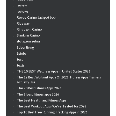
review
reviews
Revue Casino Jackpot bob
Rideway
Ringospin Casino
Slimking Casino
slotsgem zebra
Sober living
Spiele
test
texts
THE 10 BEST Wellness Apps in United States 2026
The 12 Best Workout Apps Of 2026: Fitness Apps Trainers
Actually Use
The 20 Best Fitness Apps 2026
The 9 best fitness apps 2026
The Best Health and Fitness Apps
The Best Workout Apps We've Tested for 2026
Top 10 Best Free Running Tracking Apps in 2026