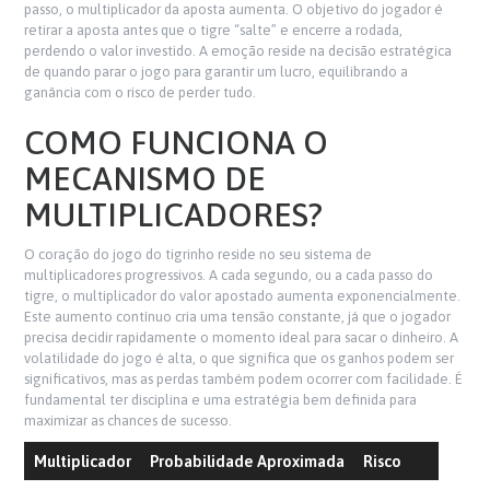
passo, o multiplicador da aposta aumenta. O objetivo do jogador é
retirar a aposta antes que o tigre “salte” e encerre a rodada,
perdendo o valor investido. A emoção reside na decisão estratégica
de quando parar o jogo para garantir um lucro, equilibrando a
ganância com o risco de perder tudo.
COMO FUNCIONA O
MECANISMO DE
MULTIPLICADORES?
O coração do jogo do tigrinho reside no seu sistema de
multiplicadores progressivos. A cada segundo, ou a cada passo do
tigre, o multiplicador do valor apostado aumenta exponencialmente.
Este aumento contínuo cria uma tensão constante, já que o jogador
precisa decidir rapidamente o momento ideal para sacar o dinheiro. A
volatilidade do jogo é alta, o que significa que os ganhos podem ser
significativos, mas as perdas também podem ocorrer com facilidade. É
fundamental ter disciplina e uma estratégia bem definida para
maximizar as chances de sucesso.
Multiplicador
Probabilidade Aproximada
Risco