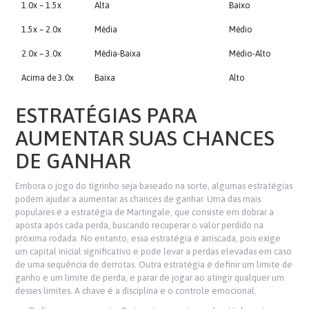
1.0x – 1.5x
Alta
Baixo
1.5x – 2.0x
Média
Médio
2.0x – 3.0x
Média-Baixa
Médio-Alto
Acima de 3.0x
Baixa
Alto
ESTRATÉGIAS PARA
AUMENTAR SUAS CHANCES
DE GANHAR
Embora o jogo do tigrinho seja baseado na sorte, algumas estratégias
podem ajudar a aumentar as chances de ganhar. Uma das mais
populares é a estratégia de Martingale, que consiste em dobrar a
aposta após cada perda, buscando recuperar o valor perdido na
próxima rodada. No entanto, essa estratégia é arriscada, pois exige
um capital inicial significativo e pode levar a perdas elevadas em caso
de uma sequência de derrotas. Outra estratégia é definir um limite de
ganho e um limite de perda, e parar de jogar ao atingir qualquer um
desses limites. A chave é a disciplina e o controle emocional.