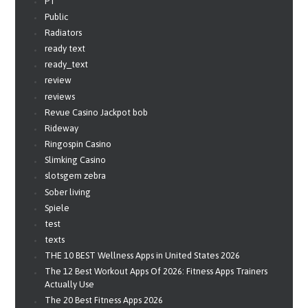
PT
Public
Radiators
ready text
ready_text
review
reviews
Revue Casino Jackpot bob
Rideway
Ringospin Casino
Slimking Casino
slotsgem zebra
Sober living
Spiele
test
texts
THE 10 BEST Wellness Apps in United States 2026
The 12 Best Workout Apps Of 2026: Fitness Apps Trainers
Actually Use
The 20 Best Fitness Apps 2026