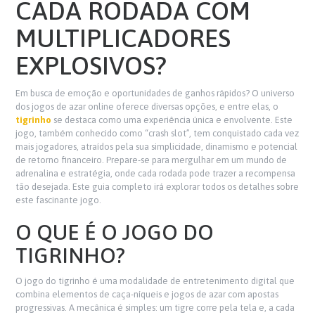
CADA RODADA COM
MULTIPLICADORES
EXPLOSIVOS?
Em busca de emoção e oportunidades de ganhos rápidos? O universo
dos jogos de azar online oferece diversas opções, e entre elas, o
tigrinho
se destaca como uma experiência única e envolvente. Este
jogo, também conhecido como “crash slot”, tem conquistado cada vez
mais jogadores, atraídos pela sua simplicidade, dinamismo e potencial
de retorno financeiro. Prepare-se para mergulhar em um mundo de
adrenalina e estratégia, onde cada rodada pode trazer a recompensa
tão desejada. Este guia completo irá explorar todos os detalhes sobre
este fascinante jogo.
O QUE É O JOGO DO
TIGRINHO?
O jogo do tigrinho é uma modalidade de entretenimento digital que
combina elementos de caça-níqueis e jogos de azar com apostas
progressivas. A mecânica é simples: um tigre corre pela tela e, a cada