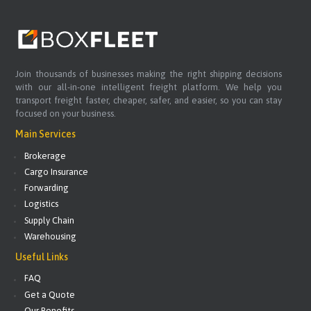
Join thousands of businesses making the right shipping decisions
with our all-in-one intelligent freight platform. We help you
transport freight faster, cheaper, safer, and easier, so you can stay
focused on your business.
Main Services
Brokerage
Cargo Insurance
Forwarding
Logistics
Supply Chain
Warehousing
Useful Links
FAQ
Get a Quote
Our Benefits