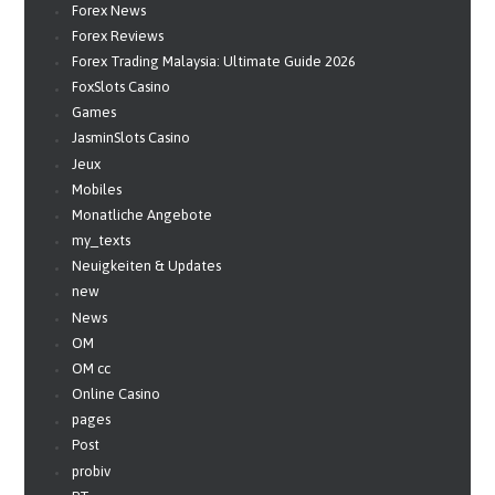
Forex News
Forex Reviews
Forex Trading Malaysia: Ultimate Guide 2026
FoxSlots Casino
Games
JasminSlots Casino
Jeux
Mobiles
Monatliche Angebote
my_texts
Neuigkeiten & Updates
new
News
OM
OM cc
Online Casino
pages
Post
probiv