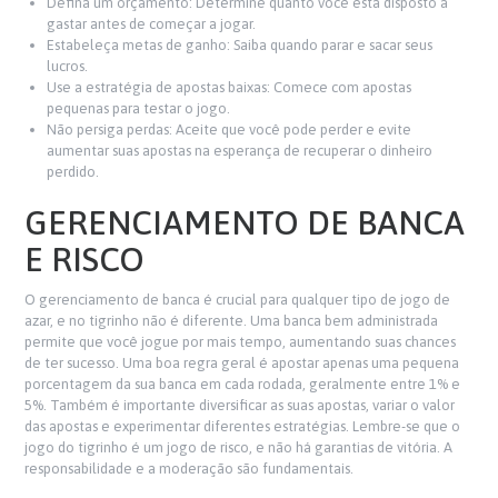
Defina um orçamento: Determine quanto você está disposto a
gastar antes de começar a jogar.
Estabeleça metas de ganho: Saiba quando parar e sacar seus
lucros.
Use a estratégia de apostas baixas: Comece com apostas
pequenas para testar o jogo.
Não persiga perdas: Aceite que você pode perder e evite
aumentar suas apostas na esperança de recuperar o dinheiro
perdido.
GERENCIAMENTO DE BANCA
E RISCO
O gerenciamento de banca é crucial para qualquer tipo de jogo de
azar, e no tigrinho não é diferente. Uma banca bem administrada
permite que você jogue por mais tempo, aumentando suas chances
de ter sucesso. Uma boa regra geral é apostar apenas uma pequena
porcentagem da sua banca em cada rodada, geralmente entre 1% e
5%. Também é importante diversificar as suas apostas, variar o valor
das apostas e experimentar diferentes estratégias. Lembre-se que o
jogo do tigrinho é um jogo de risco, e não há garantias de vitória. A
responsabilidade e a moderação são fundamentais.