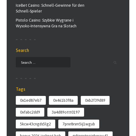
IceBet Casino: Schnell‑Gewinne für den
Schnell‑Spieler
Pistolo Casino: Szybkie Wygrane i
Wysoko‑Intensywna Gra na Slotach
Search
Tags
0x1ed87eb7
0x461b3f8a
0xb2f39d89
0xfabc2dd9
3a4d89ottt0197
5kcw43cngds5lg2
7prxr8rsm5ij1wgub
bonus 2026 jackpot bob
gdtqqxtneiqhqsou41