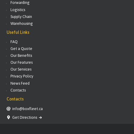
Forwarding
Logistics
Supply Chain
Warehousing
Useful Links
FAQ
Get a Quote
Our Benefits
Our Features
Our Services
Privacy Policy
News Feed
Contacts
Contacts
info@boxfleet.ca
Get Directions