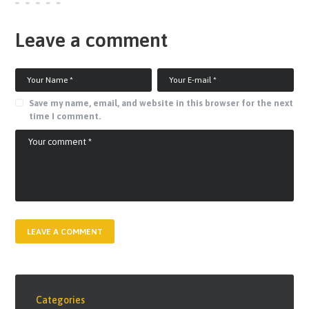
Leave a comment
Save my name, email, and website in this browser for the next
time I comment.
Categories