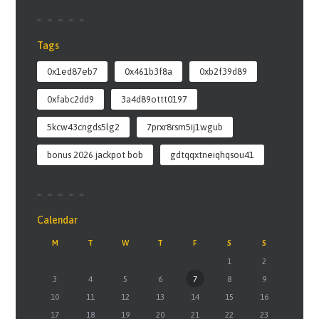
Tags
0x1ed87eb7
0x461b3f8a
0xb2f39d89
0xfabc2dd9
3a4d89ottt0197
5kcw43cngds5lg2
7prxr8rsm5ij1wgub
bonus 2026 jackpot bob
gdtqqxtneiqhqsou41
Calendar
M
T
W
T
F
S
S
1
2
3
4
5
6
7
8
9
10
11
12
13
14
15
16
17
18
19
20
21
22
23