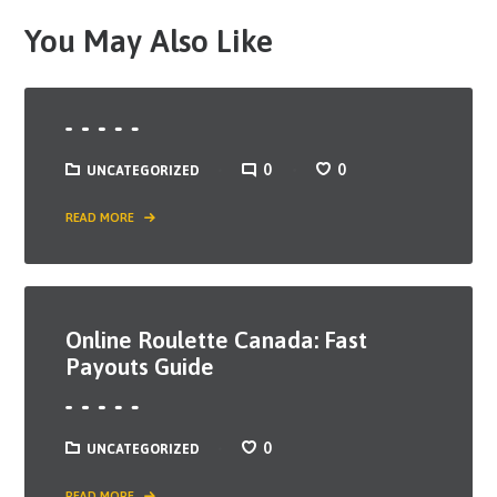
You May Also Like
0
0
UNCATEGORIZED
READ MORE
Online Roulette Canada: Fast
Payouts Guide
0
UNCATEGORIZED
READ MORE