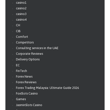
casino1
casino2
casino3
casino4
CH
CIB
Comfort
Competitors
Consulting services in the UAE
Corporate Reviews
Delivery Options
EC
FinTech
Forex News
Forex Reviews
Forex Trading Malaysia: Ultimate Guide 2026
FoxSlots Casino
Games
JasminSlots Casino