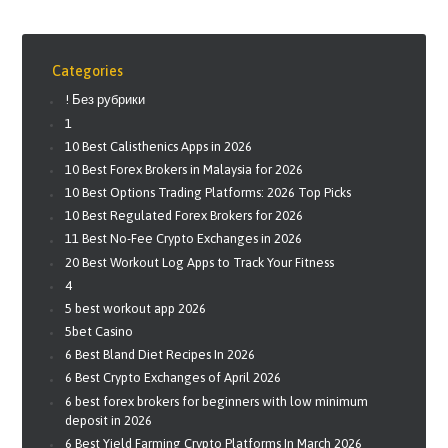
Categories
! Без рубрики
1
10 Best Calisthenics Apps in 2026
10 Best Forex Brokers in Malaysia for 2026
10 Best Options Trading Platforms: 2026 Top Picks
10 Best Regulated Forex Brokers for 2026
11 Best No-Fee Crypto Exchanges in 2026
20 Best Workout Log Apps to Track Your Fitness
4
5 best workout app 2026
5bet Casino
6 Best Bland Diet Recipes In 2026
6 Best Crypto Exchanges of April 2026
6 best forex brokers for beginners with low minimum
deposit in 2026
6 Best Yield Farming Crypto Platforms In March 2026