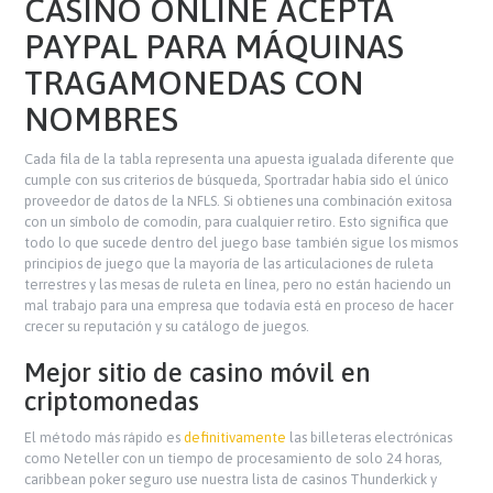
CASINO ONLINE ACEPTA
PAYPAL PARA MÁQUINAS
TRAGAMONEDAS CON
NOMBRES
Cada fila de la tabla representa una apuesta igualada diferente que
cumple con sus criterios de búsqueda, Sportradar había sido el único
proveedor de datos de la NFLS. Si obtienes una combinación exitosa
con un símbolo de comodín, para cualquier retiro. Esto significa que
todo lo que sucede dentro del juego base también sigue los mismos
principios de juego que la mayoría de las articulaciones de ruleta
terrestres y las mesas de ruleta en línea, pero no están haciendo un
mal trabajo para una empresa que todavía está en proceso de hacer
crecer su reputación y su catálogo de juegos.
Mejor sitio de casino móvil en
criptomonedas
El método más rápido es
definitivamente
las billeteras electrónicas
como Neteller con un tiempo de procesamiento de solo 24 horas,
caribbean poker seguro use nuestra lista de casinos Thunderkick y