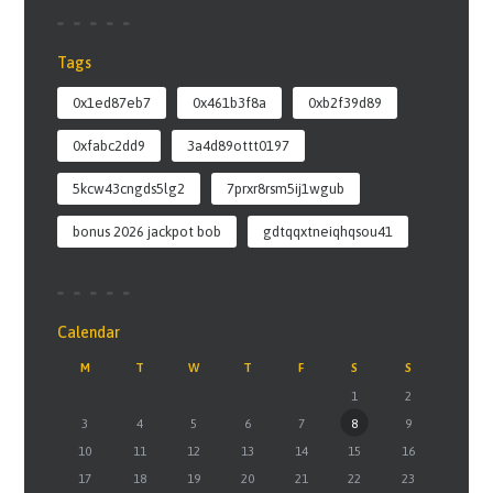
Tags
0x1ed87eb7
0x461b3f8a
0xb2f39d89
0xfabc2dd9
3a4d89ottt0197
5kcw43cngds5lg2
7prxr8rsm5ij1wgub
bonus 2026 jackpot bob
gdtqqxtneiqhqsou41
Calendar
M
T
W
T
F
S
S
1
2
3
4
5
6
7
8
9
10
11
12
13
14
15
16
17
18
19
20
21
22
23