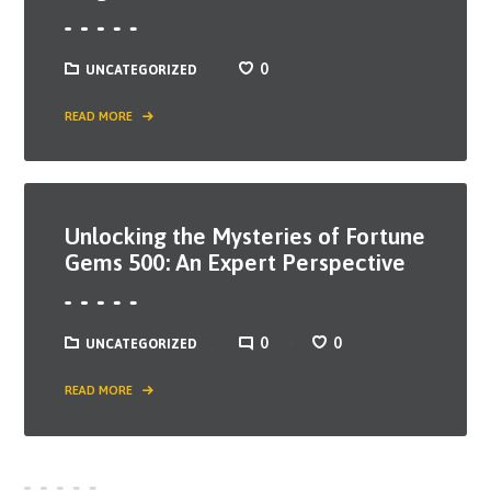
0
UNCATEGORIZED
READ MORE
Unlocking the Mysteries of Fortune
Gems 500: An Expert Perspective
0
0
UNCATEGORIZED
READ MORE