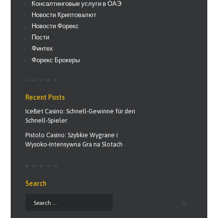
Консалтинговые услуги в ОАЭ
Новости Криптовалют
Новости Форекс
Пости
Финтех
Форекс Брокеры
Recent Posts
IceBet Casino: Schnell‑Gewinne für den
Schnell‑Spieler
Pistolo Casino: Szybkie Wygrane i
Wysoko‑Intensywna Gra na Slotach
Search