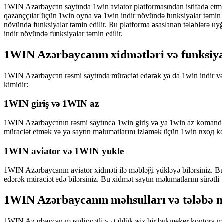
1WIN Azərbaycan saytında 1win aviator platformasından istifadə etmək
qazanççılar üçün 1win oyna və 1win indir növündə funksiyalar təmin 
növündə funksiyalar təmin edilir. Bu platforma əsaslanan tələblərə u
indir növündə funksiyalar təmin edilir.
1WIN Azərbaycanın xidmətləri və funksiya
1WIN Azərbaycan rəsmi saytında müraciət edərək ya da 1win indir və 
kimidir:
1WIN giriş və 1WIN az
1WIN Azərbaycanın rəsmi saytında 1win giriş və ya 1win az komandasın
müraciət etmək və ya saytın məlumatlarını izləmək üçün 1win вход kom
1WIN aviator və 1WIN yukle
1WIN Azərbaycanın aviator xidməti ilə məbləği yükləyə bilərsiniz. Bu
edərək müraciət edə bilərsiniz. Bu xidmət saytın məlumatlarını sürətli v
1WIN Azərbaycanın məhsulları və tələbə m
1WIN Azərbaycan məsuliyyətli və təhlükəsiz bir bukmeker kontora ma