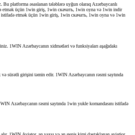
z. Bu platforma əsaslanan tələblərə uyğun olaraq Azərbaycanlı
də etmək üçün 1win giriş, 1win скачать, 1win oyna və 1win indir
n istifadə etmək üçün 1win giriş, 1win скачать, 1win oyna və 1win
iniz. 1WIN Azərbaycanın xidmətləri və funksiyaları aşağıdakı
 və sürətli girişini təmin edir. 1WIN Azərbaycanın rəsmi saytında
z. 1WIN Azərbaycanın rəsmi saytında 1win yukle komandasını istifadə
r. 1WIN Aviator, ən yaxşı və ən geniş kimi dəstəklənən aviatior