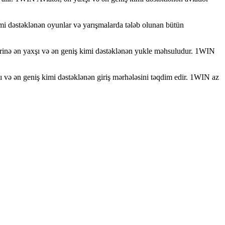
i dəstəklənən oyunlar və yarışmalarda tələb olunan bütün
rinə ən yaxşı və ən geniş kimi dəstəklənən yukle məhsuludur. 1WIN
 və ən geniş kimi dəstəklənən giriş mərhələsini təqdim edir. 1WIN az