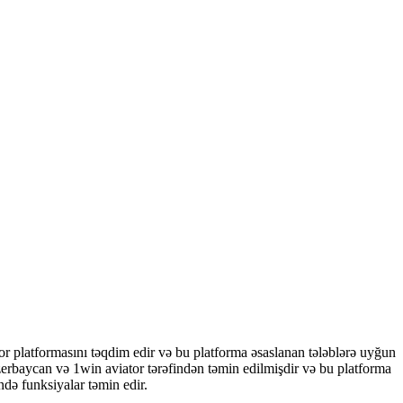
 platformasını təqdim edir və bu platforma əsaslanan tələblərə uyğun
rbaycan və 1win aviator tərəfindən təmin edilmişdir və bu platforma
də funksiyalar təmin edir.