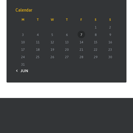
Calendar
M
T
W
T
F
S
S
1
2
3
4
5
6
7
8
9
10
11
12
13
14
15
16
17
18
19
20
21
22
23
24
25
26
27
28
29
30
31
« JUN