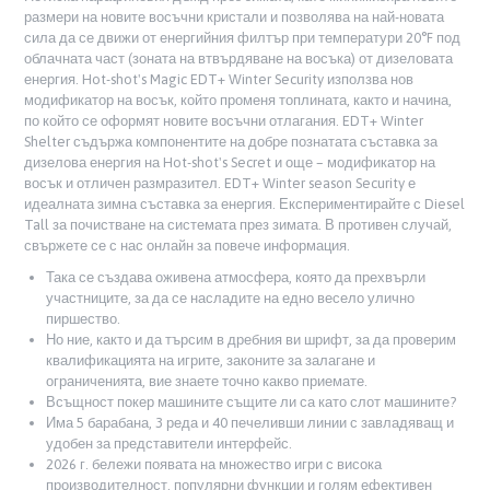
размери на новите восъчни кристали и позволява на най-новата
сила да се движи от енергийния филтър при температури 20°F под
облачната част (зоната на втвърдяване на восъка) от дизеловата
енергия. Hot-shot's Magic EDT+ Winter Security използва нов
модификатор на восък, който променя топлината, както и начина,
по който се оформят новите восъчни отлагания. EDT+ Winter
Shelter съдържа компонентите на добре познатата съставка за
дизелова енергия на Hot-shot's Secret и още – модификатор на
восък и отличен размразител. EDT+ Winter season Security е
идеалната зимна съставка за енергия. Експериментирайте с Diesel
Tall за почистване на системата през зимата. В противен случай,
свържете се с нас онлайн за повече информация.
Така се създава оживена атмосфера, която да прехвърли
участниците, за да се насладите на едно весело улично
пиршество.
Но ние, както и да търсим в дребния ви шрифт, за да проверим
квалификацията на игрите, законите за залагане и
ограниченията, вие знаете точно какво приемате.
Всъщност покер машините същите ли са като слот машините?
Има 5 барабана, 3 реда и 40 печеливши линии с завладяващ и
удобен за представители интерфейс.
2026 г. бележи появата на множество игри с висока
производителност, популярни функции и голям ефективен