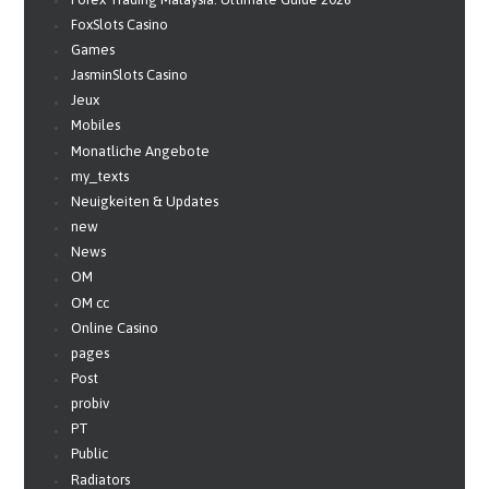
FoxSlots Casino
Games
JasminSlots Casino
Jeux
Mobiles
Monatliche Angebote
my_texts
Neuigkeiten & Updates
new
News
OM
OM cc
Online Casino
pages
Post
probiv
PT
Public
Radiators