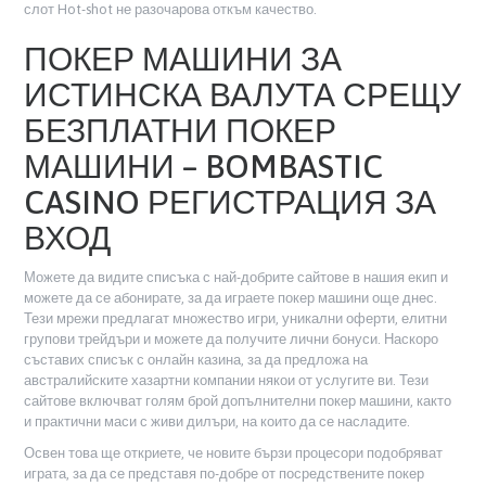
слот Hot-shot не разочарова откъм качество.
ПОКЕР МАШИНИ ЗА
ИСТИНСКА ВАЛУТА СРЕЩУ
БЕЗПЛАТНИ ПОКЕР
МАШИНИ – BOMBASTIC
CASINO РЕГИСТРАЦИЯ ЗА
ВХОД
Можете да видите списъка с най-добрите сайтове в нашия екип и
можете да се абонирате, за да играете покер машини още днес.
Тези мрежи предлагат множество игри, уникални оферти, елитни
групови трейдъри и можете да получите лични бонуси. Наскоро
съставих списък с онлайн казина, за да предложа на
австралийските хазартни компании някои от услугите ви. Тези
сайтове включват голям брой допълнителни покер машини, както
и практични маси с живи дилъри, на които да се насладите.
Освен това ще откриете, че новите бързи процесори подобряват
играта, за да се представя по-добре от посредствените покер