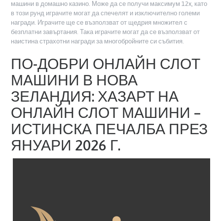
машини в домашно казино. Може да се получи максимум 12x, като
в този рунд играчите могат да спечелят и изключително големи
награди. Играчите ще се възползват от щедрия множител с
безплатни завъртания. Така играчите могат да се възползват от
наистина страхотни награди за многобройните си събития.
ПО-ДОБРИ ОНЛАЙН СЛОТ
МАШИНИ В НОВА
ЗЕЛАНДИЯ: ХАЗАРТ НА
ОНЛАЙН СЛОТ МАШИНИ –
ИСТИНСКА ПЕЧАЛБА ПРЕЗ
ЯНУАРИ 2026 Г.