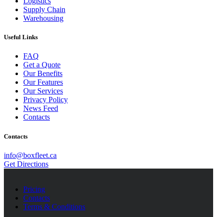
Logistics
Supply Chain
Warehousing
Useful Links
FAQ
Get a Quote
Our Benefits
Our Features
Our Services
Privacy Policy
News Feed
Contacts
Contacts
info@boxfleet.ca
Get Directions
Pricing
Contacts
Terms & Conditions