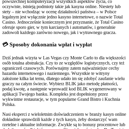
powszechnej komputeryzacji wszystkich aspektów życia, co
oczywiste, istnieją podmioty takie jak kasyna online. Niestety lub
stety – nie wchodząc w ocenę działalności państwa – w Polsce
legalnym jest wyłącznie jedno kasyno internetowe, o nazwie Total
Casino. Jednocześnie koniecznym jest przyznanie, że Total Casino
oferuje sporo gier, w tym karcianych i automatów, i generalnie
zadowoli każdego zarówno nowego, jak i wytrawnego gracza.
💳 Sposoby dokonania wpłat i wypłat
Dziś jednak wizyta w Las Vegas czy Monte Carlo to dla większości
osób totalna abstrakcja. Czy to ze względów logistycznych, czy też
ograniczeń czasowych. Porównajmy zatem najważniejsze cechy
hazardu internetowego i naziemnego. Wszystkie te witryny
założone kilka lat temu, dlatego udało im się zdobyć zaufanie wielu
graczy na całym świecie. Wybierz BLIK jako metodę płatności,
podaj kwotę, a następnie wprowadź kod BLIK wygenerowany w
aplikacji Twojego banku. Kompleks jest dopełniony przez
wykwintne restauracje, w tym popularne Grand Bistro i Kuchnia
Polska.
Nasi eksperci z wieloletnim doświadczeniem w branży kasyn online
dokładnie sprawdzili każde z tych kasyn, żeby dostarczyć wam
rzetelne i aktualne informacje. Zwykle są to bonusy procentowe lub