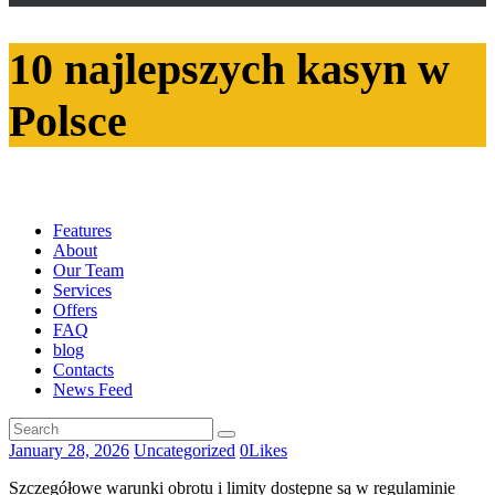
10 najlepszych kasyn w
Polsce
Features
About
Our Team
Services
Offers
FAQ
blog
Contacts
News Feed
January 28, 2026
Uncategorized
0
Likes
Szczegółowe warunki obrotu i limity dostępne są w regulaminie