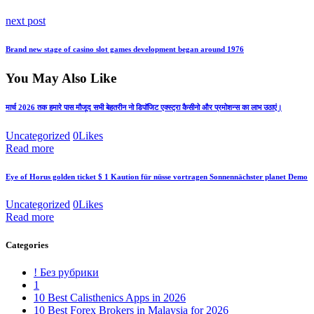
Next
next post
post:
Brand new stage of casino slot games development began around 1976
You May Also Like
मार्च 2026 तक हमारे पास मौजूद सभी बेहतरीन नो डिपॉजिट एक्स्ट्रा कैसीनो और प्रमोशन्स का लाभ उठाएं।
Uncategorized
0
Likes
Read more
Eye of Horus golden ticket $ 1 Kaution für nüsse vortragen Sonnennächster planet Demo
Uncategorized
0
Likes
Read more
Categories
! Без рубрики
1
10 Best Calisthenics Apps in 2026
10 Best Forex Brokers in Malaysia for 2026