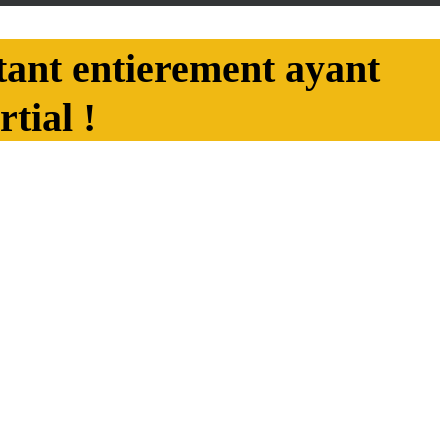
tant entierement ayant
tial !