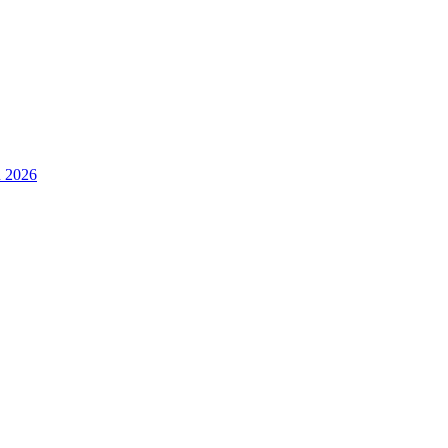
n 2026