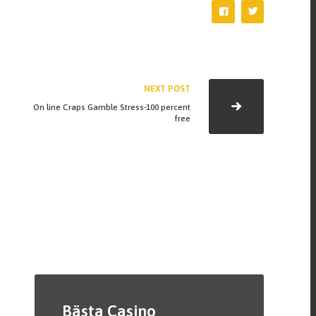
NEXT POST
On line Craps Gamble Stress-100 percent
free
Bästa Casino