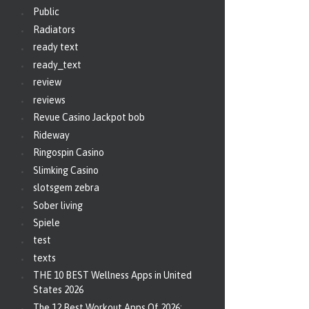
Public
Radiators
ready text
ready_text
review
reviews
Revue Casino Jackpot bob
Rideway
Ringospin Casino
Slimking Casino
slotsgem zebra
Sober living
Spiele
test
texts
THE 10 BEST Wellness Apps in United
States 2026
The 12 Best Workout Apps Of 2026: