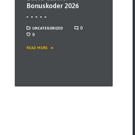
Bonuskoder 2026
0
UNCATEGORIZED
0
READ MORE