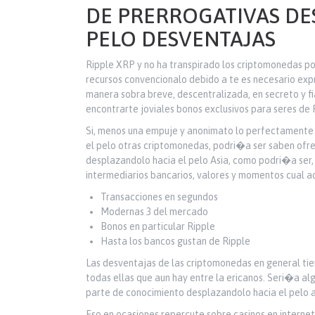
DE PRERROGATIVAS DE
PELO DESVENTAJAS
Ripple XRP y no ha transpirado los criptomonedas po
recursos convencionalo debido a te es necesario exp
manera sobra breve, descentralizada, en secreto y fi
encontrarte joviales bonos exclusivos para seres de 
Si, menos una empuje y anonimato lo perfectament
el pelo otras criptomonedas, podri�a ser saben ofre
desplazandolo hacia el pelo Asia, como podri�a ser,
intermediarios bancarios, valores y momentos cual a
Transacciones en segundos
Modernas 3 del mercado
Bonos en particular Ripple
Hasta los bancos gustan de Ripple
Las desventajas de las criptomonedas en general ti
todas ellas que aun hay entre la ericanos. Seri�a a
parte de conocimiento desplazandolo hacia el pelo a
Eso en ocasiones repercute sobre casinos en internet