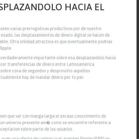
SPLAZANDOLO HACIA EL
seen varias prerrogativas productivos por de nuestro
resado, las desplazamientos de dinero digital se hacen de
able. Otra utilidad atractiva es que eventualmente podrias
Ripple.
e verdaderamente importante sobre esa desplazandolo hacia
cer transferencias de dinero entre Latinoamerica
 sobre cosa de segundos y desprovisto aquellos
ctualmente hay de mandar dinero per to per.
enen que ver con manga larga el escaso conocimiento de
lgun universo presente asi� como se encuentre referente a
ceptacion sobre parte de los usuarios.
, pues una oferta de casinos cual acepten Ripple (XRP) es