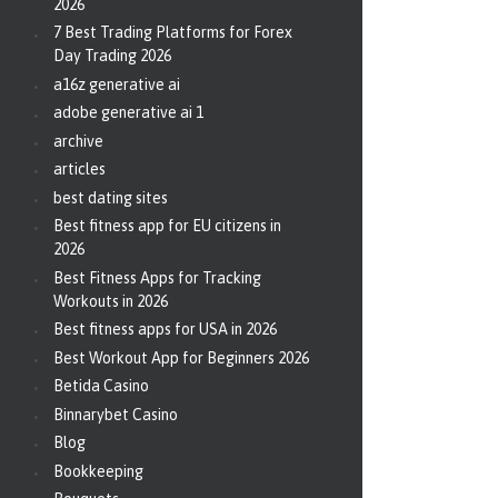
2026
7 Best Trading Platforms for Forex
Day Trading 2026
a16z generative ai
adobe generative ai 1
archive
articles
best dating sites
Best fitness app for EU citizens in
2026
Best Fitness Apps for Tracking
Workouts in 2026
Best fitness apps for USA in 2026
Best Workout App for Beginners 2026
Betida Casino
Binnarybet Casino
Blog
Bookkeeping