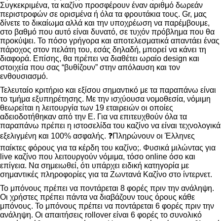
Συγκεκριμένα, τα καζίνο προσφέρουν έναν αριθμό δωρεάν
περιστροφών σε ορισμένα ή όλα τα φρουτάκια τους. Gr, μας
δίνετε το δικαίωμα αλλά και την υποχρέωση να παρέμβουμε,
στο βαθμό που αυτό είναι δυνατό, σε τυχόν πρόβλημα που θα
προκύψει. Το πόσο γρήγορα και αποτελεσματικά απαντάει ένας
πάροχος στον πελάτη του, εσάς δηλαδή, μπορεί να κάνει τη
διαφορά. Επίσης, θα πρέπει να διαθέτει ωραίο design και
στοιχεία που σας “βυθίζουν” στην απόλαυση και τον
ενθουσιασμό.
Τελευταίο κριτήριο και εξίσου σημαντικό με τα παραπάνω είναι
το τμήμα εξυπηρέτησης. Με την ισχύουσα νομοθεσία, νόμιμη
θεωρείται η λειτουργία των 19 εταιρειών οι οποίες
αδειοδοτήθηκαν από την Ε. Για να επιτευχθούν όλα τα
παραπάνω πρέπει η ιστοσελίδα του καζίνο να είναι τεχνολογικά
εξελιγμένη και 100% ασφαλής. ❓Πληρώνουν οι Έλληνες
παίκτες φόρους για τα κέρδη του καζίνο;. Φυσικά μιλώντας για
live καζίνο που λειτουργούν νόμιμα, τόσο online όσο και
επίγεια. Να σημειωθεί, ότι υπάρχει ειδική κατηγορία με
σημαντικές πληροφορίες για τα Ζωντανά Καζίνο στο ίντερνετ.
Το μπόνους πρέπει να ποντάρεται 8 φορές πριν την ανάληψη.
Οι χρήστες πρέπει πάντα να διαβάζουν τους όρους κάθε
μπόνους. Το μπόνους πρέπει να ποντάρεται 6 φορές πριν την
ανάληψη. Οι απαιτήσεις rollover είναι 6 φορές το συνολικό