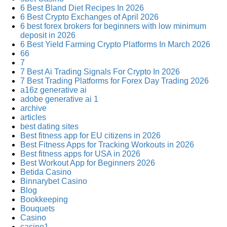
6 Best Bland Diet Recipes In 2026
6 Best Crypto Exchanges of April 2026
6 best forex brokers for beginners with low minimum
deposit in 2026
6 Best Yield Farming Crypto Platforms In March 2026
66
7
7 Best Ai Trading Signals For Crypto In 2026
7 Best Trading Platforms for Forex Day Trading 2026
a16z generative ai
adobe generative ai 1
archive
articles
best dating sites
Best fitness app for EU citizens in 2026
Best Fitness Apps for Tracking Workouts in 2026
Best fitness apps for USA in 2026
Best Workout App for Beginners 2026
Betida Casino
Binnarybet Casino
Blog
Bookkeeping
Bouquets
Casino
casino1