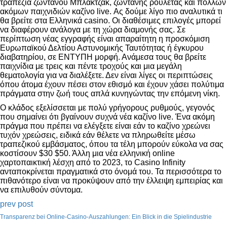
τραπέζια ζωντανού Μπλακτζάκ, ζωντανής ρουλέτας και πολλών
ακόμων παιχνιδιών καζίνο live. Ας δούμε λίγο πιο αναλυτικά τι
θα βρείτε στα Ελληνικά casino. Οι διαθέσιμες επιλογές μπορεί
να διαφέρουν ανάλογα με τη χώρα διαμονής σας. Σε
περίπτωση νέας εγγραφής είναι απαραίτητη η προσκόμιση
Ευρωπαϊκού Δελτίου Αστυνομικής Ταυτότητας ή έγκυρου
διαβατηρίου, σε ΕΝΤΥΠΗ μορφή. Ανάμεσα τους θα βρείτε
παιχνίδια με τρεις και πέντε τροχούς και μια μεγάλη
θεματολογία για να διαλέξετε. Δεν είναι λίγες οι περιπτώσεις
όπου άτομα έχουν πέσει στον εθισμό και έχουν χάσει πολύτιμα
πράγματα στην ζωή τους απλά κυνηγώντας την επόμενη νίκη.
Ο κλάδος εξελίσσεται με πολύ γρήγορους ρυθμούς, γεγονός
που σημαίνει ότι βγαίνουν συχνά νέα καζίνο live. Ένα ακόμη
πράγμα που πρέπει να ελέγξετε είναι εάν το καζίνο χρεώνει
τυχόν χρεώσεις, ειδικά εάν θέλετε να πληρωθείτε μέσω
τραπεζικού εμβάσματος, όπου τα τέλη μπορούν εύκολα να σας
κοστίσουν $30 $50. Άλλη μια νέα ελληνική online
χαρτοπαικτική λέσχη από το 2023, το Casino Infinity
ανταποκρίνεται πραγματικά στο όνομά του. Τα περισσότερα το
πιθανότερο είναι να προκύψουν από την έλλειψη εμπειρίας και
να επιλυθούν σύντομα.
Post
Previous
prev post
post:
Transparenz bei Online-Casino-Auszahlungen: Ein Blick in die Spielindustrie
navigation