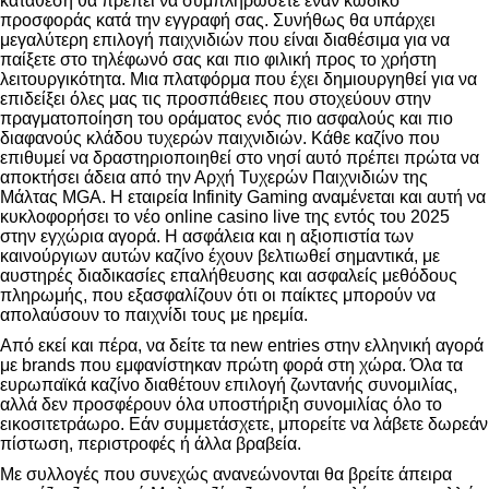
κατάθεση θα πρέπει να συμπληρώσετε έναν κωδικό
προσφοράς κατά την εγγραφή σας. Συνήθως θα υπάρχει
μεγαλύτερη επιλογή παιχνιδιών που είναι διαθέσιμα για να
παίξετε στο τηλέφωνό σας και πιο φιλική προς το χρήστη
λειτουργικότητα. Μια πλατφόρμα που έχει δημιουργηθεί για να
επιδείξει όλες μας τις προσπάθειες που στοχεύουν στην
πραγματοποίηση του οράματος ενός πιο ασφαλούς και πιο
διαφανούς κλάδου τυχερών παιχνιδιών. Κάθε καζίνο που
επιθυμεί να δραστηριοποιηθεί στο νησί αυτό πρέπει πρώτα να
αποκτήσει άδεια από την Αρχή Τυχερών Παιχνιδιών της
Μάλτας MGA. Η εταιρεία Infinity Gaming αναμένεται και αυτή να
κυκλοφορήσει το νέο online casino live της εντός του 2025
στην εγχώρια αγορά. Η ασφάλεια και η αξιοπιστία των
καινούργιων αυτών καζίνο έχουν βελτιωθεί σημαντικά, με
αυστηρές διαδικασίες επαλήθευσης και ασφαλείς μεθόδους
πληρωμής, που εξασφαλίζουν ότι οι παίκτες μπορούν να
απολαύσουν το παιχνίδι τους με ηρεμία.
Από εκεί και πέρα, να δείτε τα new entries στην ελληνική αγορά
με brands που εμφανίστηκαν πρώτη φορά στη χώρα. Όλα τα
ευρωπαϊκά καζίνο διαθέτουν επιλογή ζωντανής συνομιλίας,
αλλά δεν προσφέρουν όλα υποστήριξη συνομιλίας όλο το
εικοσιτετράωρο. Εάν συμμετάσχετε, μπορείτε να λάβετε δωρεάν
πίστωση, περιστροφές ή άλλα βραβεία.
Με συλλογές που συνεχώς ανανεώνονται θα βρείτε άπειρα