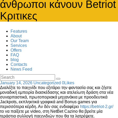
άνθρωποι κάνουν Betriot
Κριτικες
Features
About
Our Team
Services
Offers
FAQ
blog
Contacts
News Feed
January 14, 2026
Uncategorized
0
Likes
Διαλέξτε το παιχνίδι που εξιτάρει την φαντασία σας και ζήστε
μοναδική εμπειρία διασκέδασης και ατελείωτη δράση στα νέα
συναρπαστικά, πρωτοποριακά μηχανάκια με προοδευτικά
Jackpots, εκπληκτικά γραφικά and Bonus games για
περισσότερα κέρδη. Αν δέν σας ενδιαφέρει
https://betriot-2.gr/
το να παίξετε με video, στη NetBet Cazino θα βρείτε μία
τεράστια συλλογή παιχνιδιών που θα τα λατρέψετε.