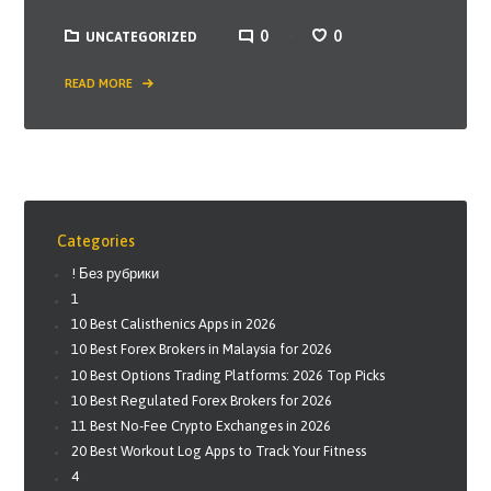
0
0
UNCATEGORIZED
READ MORE
Categories
! Без рубрики
1
10 Best Calisthenics Apps in 2026
10 Best Forex Brokers in Malaysia for 2026
10 Best Options Trading Platforms: 2026 Top Picks
10 Best Regulated Forex Brokers for 2026
11 Best No-Fee Crypto Exchanges in 2026
20 Best Workout Log Apps to Track Your Fitness
4