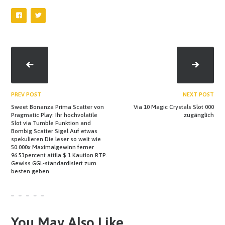
PREV POST
NEXT POST
Sweet Bonanza Prima Scatter von
Via 10 Magic Crystals Slot 000
Pragmatic Play: Ihr hochvolatile
zugänglich
Slot via Tumble Funktion and
Bombig Scatter Sigel Auf etwas
spekulieren Die leser so weit wie
50.000x Maximalgewinn ferner
96.53percent attila $ 1 Kaution RTP.
Gewiss GGL-standardisiert zum
besten geben.
You May Also Like