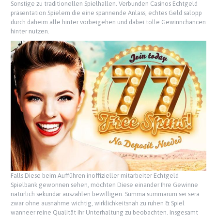
Sonstige zu traditionellen Spielhallen. Verbunden Casinos Echtgeld
präsentation Spielern die eine spannende Anlass, echtes Geld salopp
durch daheim alle hinter vorbeigehen und dabei tolle Gewinnchancen
hinter nutzen.
Falls Diese beim Aufführen inoffizieller mitarbeiter Echtgeld
Spielbank gewonnen sehen, möchten Diese einander Ihre Gewinne
natürlich sekundär auszahlen bewilligen. Summa summarum sei sera
zwar ohne ausnahme wichtig, wirklichkeitsnah zu ruhen & Spiel
wanneer reine Qualität ihr Unterhaltung zu beobachten. Insgesamt