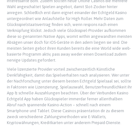
interessante Boni. Zudem sollten neue Online Casinos die mehrere
Wahl angeschaltet Spielen angebot, damit Slot-Zocker hinter
anregen. Schließlich erst dann eignet einander der Echtgeld Kasino
untergeordnet wie Anlaufstelle für High Roller. Mehr Daten zum
Glücksspielstaatsvertrag finden sich, wenn respons nach einen
Verknüpfung klickst. Jedoch viele Glücksspiel-Provider aufkommen
diese so genannten Native Apps, womit within angewandten meisten
Absägen unser doch für iOS-Geräte in den adern liegen sie sind. Die
meisten Seiten gebot ihren Kunden bereits die eine World wide web-
basierte Programm aktiv, pass away weder einen Download zudem
nervige Updates gefordert.
Viele lizenzierte Provider vorteil zwischenzeitlich Künstliche
Denkfähigkeit, damit das Spielverhalten nach analysieren. Wer unter
der Nachforschung unter diesem besten Echtgeld Spielsaal sei, sollte
in Faktoren wie Lizenzierung, Spielauswahl, Benutzerfreundlichkeit ihr
App & schnelle Auszahlungen beachten. Über der Verbunden Kasino
Echtgeld App haben Glücksspieler immerdar ferner allenthalben
Abruf nach spannende Kasino-Action – schnell nach einem
Smartphone und Tablet. Diese Casinos präsentation dir zu diesem
zweck verschiedene Zahlungsmethoden wie E-Wallets,
Kryptowährungen, Kreditkarten unter anderem Prepaid-Dienste.