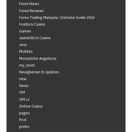
Forex News
Forex Reviews
Forex Trading Malaysia: Ultimate Guide 2026
FoxSlots Casino
Games
JasminSlots Casino
Jeux
Mobiles
Monatliche Angebote
my_texts
Neuigkeiten & Updates
new
News
OM
OM cc
Online Casino
pages
Post
probiv