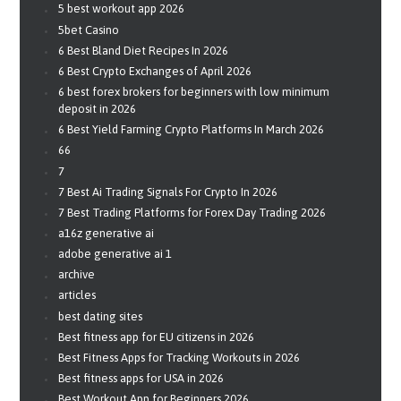
5 best workout app 2026
5bet Casino
6 Best Bland Diet Recipes In 2026
6 Best Crypto Exchanges of April 2026
6 best forex brokers for beginners with low minimum
deposit in 2026
6 Best Yield Farming Crypto Platforms In March 2026
66
7
7 Best Ai Trading Signals For Crypto In 2026
7 Best Trading Platforms for Forex Day Trading 2026
a16z generative ai
adobe generative ai 1
archive
articles
best dating sites
Best fitness app for EU citizens in 2026
Best Fitness Apps for Tracking Workouts in 2026
Best fitness apps for USA in 2026
Best Workout App for Beginners 2026