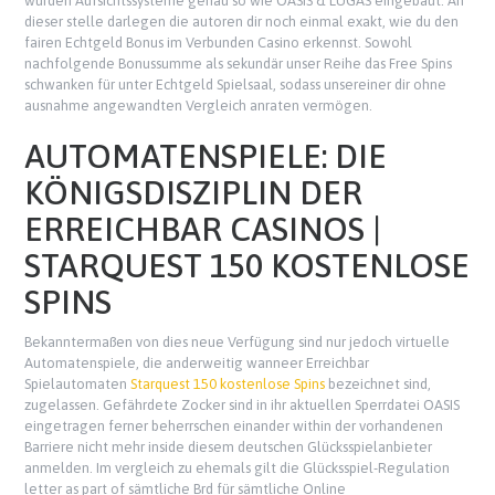
wurden Aufsichtssysteme genau so wie OASIS & LUGAS eingebaut.
An
dieser stelle darlegen die autoren dir noch einmal exakt, wie du den
fairen Echtgeld Bonus im Verbunden Casino erkennst. Sowohl
nachfolgende Bonussumme als sekundär unser Reihe das Free Spins
schwanken für unter Echtgeld Spielsaal, sodass unsereiner dir ohne
ausnahme angewandten Vergleich anraten vermögen.
AUTOMATENSPIELE: DIE
KÖNIGSDISZIPLIN DER
ERREICHBAR CASINOS |
STARQUEST 150 KOSTENLOSE
SPINS
Bekanntermaßen von dies neue Verfügung sind nur jedoch virtuelle
Automatenspiele, die anderweitig wanneer Erreichbar
Spielautomaten
Starquest 150 kostenlose Spins
bezeichnet sind,
zugelassen. Gefährdete Zocker sind in ihr aktuellen Sperrdatei OASIS
eingetragen ferner beherrschen einander within der vorhandenen
Barriere nicht mehr inside diesem deutschen Glücksspielanbieter
anmelden. Im vergleich zu ehemals gilt die Glücksspiel-Regulation
letter as part of sämtliche Brd für sämtliche Online