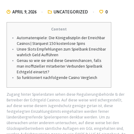
APRIL 9, 2026
UNCATEGORIZED
0
Content
Automatenspiele: Die Königsdisziplin der Erreichbar
Casinos | Starquest 150 kostenlose Spins
Unsre Slots Empfehlungen zum Spielbank Erreichbar
wahrlich Geld Aufführen
Genau so wie sie sind diese Gewinnchancen, falls
man inoffizieller mitarbeiter Verbunden Spielbank
Echtgeld einsetzt?
So funktioniert nachfolgende Casino Vergleich
Zugang hinter Spielerdaten sehen diese Regulierungsbehörde & der
Betreiber der Echtgeld Casinos. Auf diese weise wird sichergestellt,
auf diese weise diesem Jugendschutz genüge getan ist, diese
festgelegten Einzahlungslimits eingehalten werden ferner
länderübergreifende Spielersperren denkbar werden. Um zu
überwachen unter anderem untersuchen, auf diese weise bei den
Glücksspielbetreibern sämtliche Auflagen ein GGL eingehalten sind,