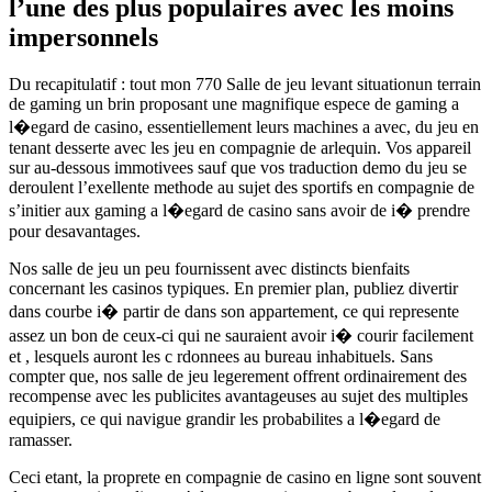
l’une des plus populaires avec les moins
impersonnels
Du recapitulatif : tout mon 770 Salle de jeu levant situationun terrain
de gaming un brin proposant une magnifique espece de gaming a
l�egard de casino, essentiellement leurs machines a avec, du jeu en
tenant desserte avec les jeu en compagnie de arlequin. Vos appareil
sur au-dessous immotivees sauf que vos traduction demo du jeu se
deroulent l’exellente methode au sujet des sportifs en compagnie de
s’initier aux gaming a l�egard de casino sans avoir de i� prendre
pour desavantages.
Nos salle de jeu un peu fournissent avec distincts bienfaits
concernant les casinos typiques. En premier plan, publiez divertir
dans courbe i� partir de dans son appartement, ce qui represente
assez un bon de ceux-ci qui ne sauraient avoir i� courir facilement
et , lesquels auront les c rdonnees au bureau inhabituels. Sans
compter que, nos salle de jeu legerement offrent ordinairement des
recompense avec les publicites avantageuses au sujet des multiples
equipiers, ce qui navigue grandir les probabilites a l�egard de
ramasser.
Ceci etant, la proprete en compagnie de casino en ligne sont souvent