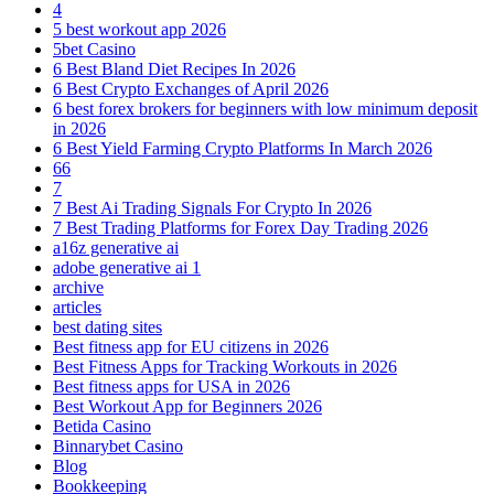
4
5 best workout app 2026
5bet Casino
6 Best Bland Diet Recipes In 2026
6 Best Crypto Exchanges of April 2026
6 best forex brokers for beginners with low minimum deposit
in 2026
6 Best Yield Farming Crypto Platforms In March 2026
66
7
7 Best Ai Trading Signals For Crypto In 2026
7 Best Trading Platforms for Forex Day Trading 2026
a16z generative ai
adobe generative ai 1
archive
articles
best dating sites
Best fitness app for EU citizens in 2026
Best Fitness Apps for Tracking Workouts in 2026
Best fitness apps for USA in 2026
Best Workout App for Beginners 2026
Betida Casino
Binnarybet Casino
Blog
Bookkeeping