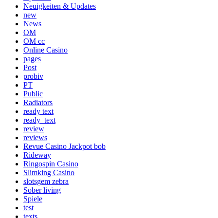
Neuigkeiten & Updates
new
News
OM
OM cc
Online Casino
pages
Post
probiv
PT
Public
Radiators
ready text
ready_text
review
reviews
Revue Casino Jackpot bob
Rideway
Ringospin Casino
Slimking Casino
slotsgem zebra
Sober living
Spiele
test
texts