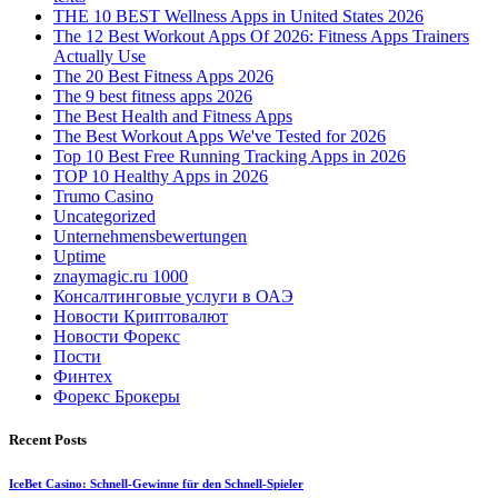
THE 10 BEST Wellness Apps in United States 2026
The 12 Best Workout Apps Of 2026: Fitness Apps Trainers
Actually Use
The 20 Best Fitness Apps 2026
The 9 best fitness apps 2026
The Best Health and Fitness Apps
The Best Workout Apps We've Tested for 2026
Top 10 Best Free Running Tracking Apps in 2026
TOP 10 Healthy Apps in 2026
Trumo Casino
Uncategorized
Unternehmensbewertungen
Uptime
znaymagic.ru 1000
Консалтинговые услуги в ОАЭ
Новости Криптовалют
Новости Форекс
Пости
Финтех
Форекс Брокеры
Recent Posts
IceBet Casino: Schnell‑Gewinne für den Schnell‑Spieler