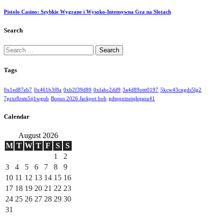
Pistolo Casino: Szybkie Wygrane i Wysoko‑Intensywna Gra na Slotach
Search
Search
for:
Tags
0x1ed87eb7
0x461b3f8a
0xb2f39d89
0xfabc2dd9
3a4d89ottt0197
5kcw43cngds5lg2
7prxr8rsm5ij1wgub
Bonus 2026 Jackpot bob
gdtqqxtneiqhqsou41
Calendar
August 2026
M
T
W
T
F
S
S
1
2
3
4
5
6
7
8
9
10
11
12
13
14
15
16
17
18
19
20
21
22
23
24
25
26
27
28
29
30
31