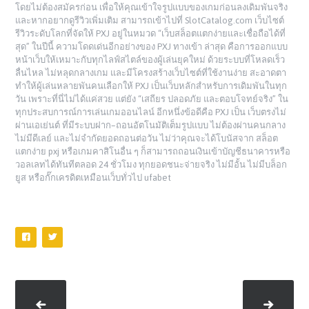
โดยไม่ต้องสมัครก่อน เพื่อให้คุณเข้าใจรูปแบบของเกมก่อนลงเดิมพันจริง
และหากอยากดูรีวิวเพิ่มเติม สามารถเข้าไปที่ SlotCatalog.com เว็บไซต์
รีวิวระดับโลกที่จัดให้ PXJ อยู่ในหมวด “เว็บสล็อตแตกง่ายและเชื่อถือได้ที่
สุด” ในปีนี้ ความโดดเด่นอีกอย่างของ PXJ ทางเข้า ล่าสุด คือการออกแบบ
หน้าเว็บให้เหมาะกับทุกไลฟ์สไตล์ของผู้เล่นยุคใหม่ ด้วยระบบที่โหลดเร็ว
ลื่นไหล ไม่หลุดกลางเกม และมีโครงสร้างเว็บไซต์ที่ใช้งานง่าย สะอาดตา
ทำให้ผู้เล่นหลายพันคนเลือกให้ PXJ เป็นเว็บหลักสำหรับการเดิมพันในทุก
วัน เพราะที่นี่ไม่ได้แค่สวย แต่ยัง “เสถียร ปลอดภัย และตอบโจทย์จริง” ใน
ทุกประสบการณ์การเล่นเกมออนไลน์ อีกหนึ่งข้อดีคือ PXJ เป็น เว็บตรงไม่
ผ่านเอเย่นต์ ที่มีระบบฝาก–ถอนอัตโนมัติเต็มรูปแบบ ไม่ต้องผ่านคนกลาง
ไม่มีดีเลย์ และไม่จำกัดยอดถอนต่อวัน ไม่ว่าคุณจะได้โบนัสจาก สล็อต
แตกง่าย pxj หรือเกมคาสิโนอื่น ๆ ก็สามารถถอนเงินเข้าบัญชีธนาคารหรือ
วอลเลทได้ทันทีตลอด 24 ชั่วโมง ทุกยอดชนะจ่ายจริง ไม่มีอั้น ไม่มีบล็อก
ยูส หรือกั๊กเครดิตเหมือนเว็บทั่วไป ufabet