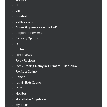
CH
CIB
Comfort
Competitors
Consulting services in the UAE
Corporate Reviews
Delivery Options
EC
FinTech
Forex News
Forex Reviews
Forex Trading Malaysia: Ultimate Guide 2026
FoxSlots Casino
Games
JasminSlots Casino
Jeux
Mobiles
Monatliche Angebote
my_texts