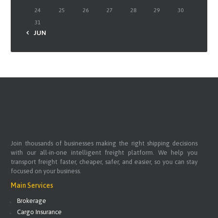
24
25
26
27
28
29
30
31
« JUN
Join thousands of businesses making the right shipping decisions
with our all-in-one intelligent freight platform. We help you
transport freight faster, cheaper, safer, and easier, so you can stay
focused on your business.
Main Services
Brokerage
Cargo Insurance