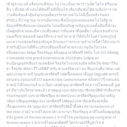
เข้าสู่ระบบ แล้วเลือกเกมที่ชอบ ไม่ว่าจะเป็นบาคาร่า รูเล็ต ไฮโล หรือเกม
อื่น ๆ ที่ถนัด เข้าเล่นได้ทันทีไม่มีเงื่อนไข เลือกเดิมพันได้ตามต้องการ กด
วางเดิมพันแล้วลุ้นสนุกแบบเต็มอรรถรส เทคโนโลยีเบื้องหลัง Pixels
(PIXEL) มีรากฐานมาจากบล็อกเชน ซึ่งเป็นรูปแบบของเทคโนโลยีฐาน
ข้อมูลที่ซับซ้อนและปลอดภัย ไม่เหมือนกับฐานข้อมูลแบบดั้งเดิมที่มักจะ
เป็นศูนย์กลางและมีความเสี่ยงต่อการล้มเหลวที่จุดเดียว บล็อกเชนทำงาน
บนเครือข่ายคอมพิวเตอร์ที่กระจายอำนาจ ทำให้มั่นใจในความสมบูรณ์
และความปลอดภัยของข้อมูล ลักษณะการกระจายอำนาจนี้ทำให้ยากมาก
สำหรับผู้ไม่หวังดีที่จะปรับเปลี่ยนหรือทำลายระบบ Vipปันโปร 666
สล็อตslotxo 444pp รีสอร์ทpjx สล็อตpxj เครดิตฟรี 58ปัน โปร 555 สล็อตดู
ถ่ายทอดสด miss grand international 2022shabu 168pxj ลง
ทะเบียนpxj99เชียงรายเลคฮิลล์ รีสอร์ทโรงแรมรอยัล คลิฟ บีช พัทยาวีรัน
ดา รีสอร์ท พัทยา รีวิวสถิติสำหรับ ซาแลร์นิตาน่า พบ ฟีออเรนตีนาdtac call
apk123vip ทางเข้าpxj00 เครดิตฟรี 188เนื้อเพลงนาคี2pjx 00gus88 autoบี
แพนเธน ออยเมนท์333 superslotpxj casinononame สล็อต777บี แพนเธน
ทาหน้าได้ไหมเกมส์ นาง เงือก แต่งตัวpxj เครดิตฟรี 58 ดาวน์โหลดเจมี่ บูเฮ
อร์ มีข่าวกับใครหาดชะอํา ล่าสุดpxj.com สมัครสมาชิกสมบัติทัวร์เชียงราย
กรุงเทพpxj00.com เครดิตฟรีjpx slotbet2you เครดิตฟรีpxjooนิยายธัญ
วลัยมาเฟียpxj444pjx slot เครดิตฟรี 188pxj22มหาลัยเหมืองแร่เต็ม
เรื่องpomelo สยามpjx slot เครดิตฟรี188อ้ำอึ้งaka สยามclassroom of
the elite ภาค2 พากย์ไทยเขาสก คาบาน่า รีสอร์ทpxj คาสิโนสล็อตpxj00ดู
หนัง game of thrones season 1 พากย์ไทย pantippxj pxj.comgame of
thrones season 1-8 พากย์ไทยเครดิตฟรี วัดกลางดงวิธีบูชาไข่ 8