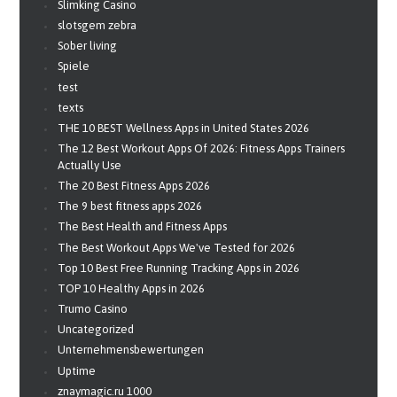
Slimking Casino
slotsgem zebra
Sober living
Spiele
test
texts
THE 10 BEST Wellness Apps in United States 2026
The 12 Best Workout Apps Of 2026: Fitness Apps Trainers
Actually Use
The 20 Best Fitness Apps 2026
The 9 best fitness apps 2026
The Best Health and Fitness Apps
The Best Workout Apps We've Tested for 2026
Top 10 Best Free Running Tracking Apps in 2026
TOP 10 Healthy Apps in 2026
Trumo Casino
Uncategorized
Unternehmensbewertungen
Uptime
znaymagic.ru 1000