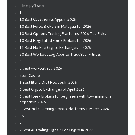
! Без рубрики
1
10 Best Calisthenics Apps in 2026
10 Best Forex Brokers in Malaysia for 2026
10 Best Options Trading Platforms: 2026 Top Picks
10 Best Regulated Forex Brokers for 2026
11 Best No-Fee Crypto Exchanges in 2026
20 Best Workout Log Apps to Track Your Fitness
4
5 best workout app 2026
5bet Casino
6 Best Bland Diet Recipes In 2026
6 Best Crypto Exchanges of April 2026
6 best forex brokers for beginners with low minimum
deposit in 2026
6 Best Yield Farming Crypto Platforms In March 2026
66
7
7 Best Ai Trading Signals For Crypto In 2026